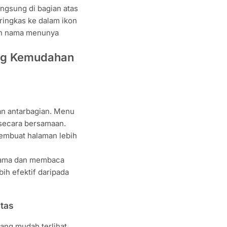
ngsung di bagian atas
ringkas ke dalam ikon
dan nama menunya
ung Kemudahan
an antarbagian. Menu
 secara bersamaan.
embuat halaman lebih
utama dan membaca
ih efektif daripada
itas
ang mudah terlihat.