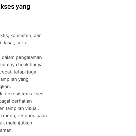
Akses yang
tis, konsisten, dan
 dasar, serta
g dalam pengalaman
umumnya tidak hanya
pat, tetapi juga
tampilan yang
gkan.
dari ekosistem akses
agai perhatian
n tampilan visual,
an menu, respons pada
uk melanjutkan
laman.