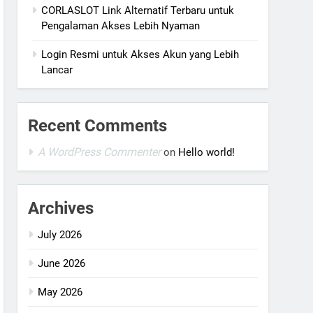
CORLASLOT Link Alternatif Terbaru untuk
Pengalaman Akses Lebih Nyaman
Login Resmi untuk Akses Akun yang Lebih
Lancar
Recent Comments
A WordPress Commenter
on
Hello world!
Archives
July 2026
June 2026
May 2026