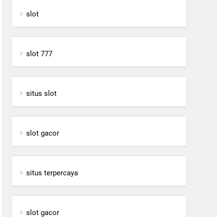
slot
slot 777
situs slot
slot gacor
situs terpercaya
slot gacor