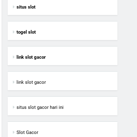
situs slot
togel slot
link slot gacor
link slot gacor
situs slot gacor hari ini
Slot Gacor