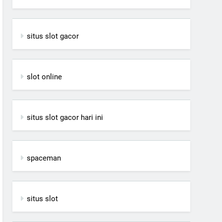
situs slot gacor
slot online
situs slot gacor hari ini
spaceman
situs slot