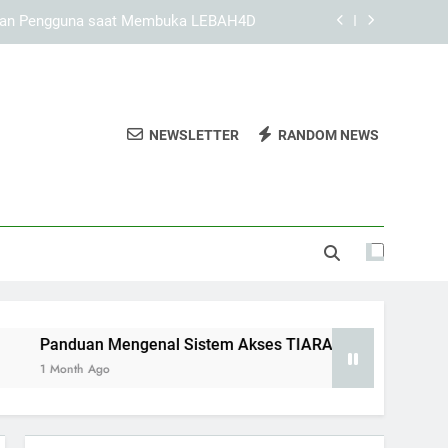
an Pengguna saat Membuka LEBAH4D
 Sistem Akses TIARA4D secara Detail
untuk Pengalaman Akses Lebih Nyaman
NEWSLETTER
RANDOM NEWS
sep Akses yang Praktis dan Konsisten
an Pengguna saat Membuka LEBAH4D
Yang Unik Dan Inspiratif.
 Sistem Akses TIARA4D secara Detail
untuk Pengalaman Akses Lebih Nyaman
n Mengenal Sistem Akses TIARA4D secara Detail
CORL
 Ago
1 Mon