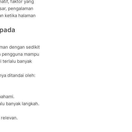
atif, faktor yang
sar, pengalaman
an ketika halaman
 pada
man dengan sedikit
ika pengguna mampu
 terlalu banyak
ya ditandai oleh:
pahami.
lu banyak langkah.
relevan.