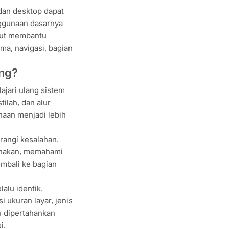
dan desktop dapat
nggunaan dasarnya
ebut membantu
a, navigasi, bagian
ng?
jari ulang sistem
tilah, dan alur
naan menjadi lebih
angi kesalahan.
unakan, memahami
mbali ke bagian
alu identik.
 ukuran layar, jenis
u dipertahankan
i.