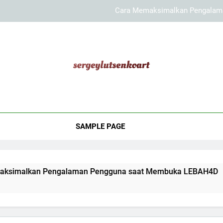
Cara Memaksimalkan Pengalam
Panduan Mengenal
CORLASLOT Link Alternatif Terbaru 
KAYA787 Alternatif dengan Kon
gey Lutsenko Art
Cara Memaksimalkan Pengalam
arya Seni Dan Fotografi Dari Sergey Lutsenko. Temukan Koleksi 
Panduan Mengenal
SAMPLE PAGE
CORLASLOT Link Alternatif Terbaru 
 Pengalaman Pengguna saat Membuka LEBAH4D
Pandua
1 Month