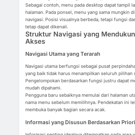
Sebagai contoh, menu pada desktop dapat tampil la
halaman. Pada ponsel, menu yang sama mungkin di
navigasi. Posisi visualnya berbeda, tetapi fungsi 
tetap dapat dikenali.
Struktur Navigasi yang Menduk
Akses
Navigasi Utama yang Terarah
Navigasi utama berfungsi sebagai pusat perpindah
yang baik tidak harus menampilkan seluruh pilihan
Pengelompokan berdasarkan fungsi justru dapat m
mudah dipahami.
Pengguna baru sebaiknya memulai dari halaman 
nama menu sebelum memilihnya. Pendekatan ini leb
membuka banyak bagian secara acak.
Informasi yang Disusun Berdasarkan Prior
Informasi penting idealnya ditempatkan pada area y