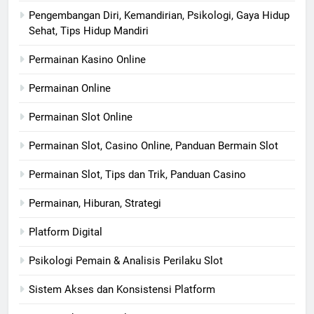
Pengembangan Diri, Kemandirian, Psikologi, Gaya Hidup
Sehat, Tips Hidup Mandiri
Permainan Kasino Online
Permainan Online
Permainan Slot Online
Permainan Slot, Casino Online, Panduan Bermain Slot
Permainan Slot, Tips dan Trik, Panduan Casino
Permainan, Hiburan, Strategi
Platform Digital
Psikologi Pemain & Analisis Perilaku Slot
Sistem Akses dan Konsistensi Platform