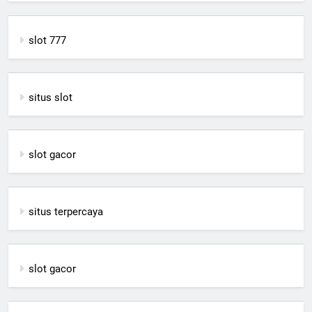
slot 777
situs slot
slot gacor
situs terpercaya
slot gacor