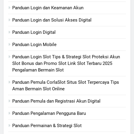
Panduan Login dan Keamanan Akun
Panduan Login dan Solusi Akses Digital
Panduan Login Digital
Panduan Login Mobile
Panduan Login Slot Tips & Strategi Slot Proteksi Akun
Slot Bonus dan Promo Slot Link Slot Terbaru 2025
Pengalaman Bermain Slot
Panduan Pemula CorlaSlot Situs Slot Terpercaya Tips
Aman Bermain Slot Online
Panduan Pemula dan Registrasi Akun Digital
Panduan Pengalaman Pengguna Baru
Panduan Permainan & Strategi Slot