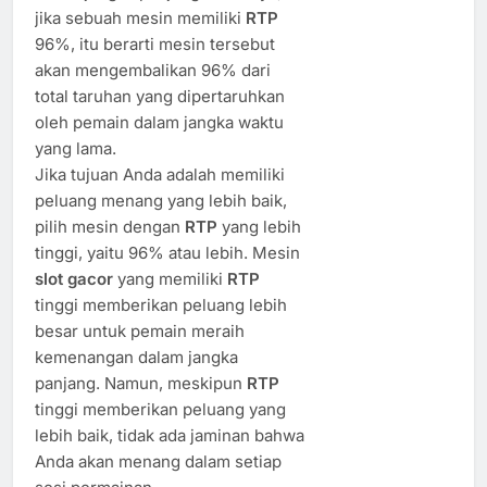
jika sebuah mesin memiliki
RTP
96%, itu berarti mesin tersebut
akan mengembalikan 96% dari
total taruhan yang dipertaruhkan
oleh pemain dalam jangka waktu
yang lama.
Jika tujuan Anda adalah memiliki
peluang menang yang lebih baik,
pilih mesin dengan
RTP
yang lebih
tinggi, yaitu 96% atau lebih. Mesin
slot gacor
yang memiliki
RTP
tinggi memberikan peluang lebih
besar untuk pemain meraih
kemenangan dalam jangka
panjang. Namun, meskipun
RTP
tinggi memberikan peluang yang
lebih baik, tidak ada jaminan bahwa
Anda akan menang dalam setiap