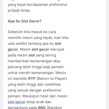
yang tepat berdasarkan preferensi
pribadi Anda.
Apa Itu Slot Gacor?
Sebelum kita masuk ke cara
memilih mesin yang tepat, mari kita
ulas sedikit tentang apa itu
slot
gacor
. Mesin
slot gacor
merujuk
pada mesin
slot
yang sering
memberikan kemenangan atau
peluang lebih tinggi bagi pemain
untuk meraih kemenangan. Mesin
ini memiliki
RTP
(Return to Player)
yang lebih tinggi dan volatilitas
yang sesuai dengan preferensi
pemain. Meskipun hasil dari mesin
slot gacor
tetap acak dan
bergantung pada
RNG
(Random