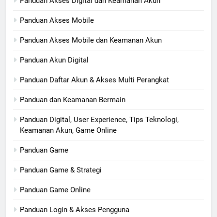
Panduan Akses Digital dan Keamanan Akun
Panduan Akses Mobile
Panduan Akses Mobile dan Keamanan Akun
Panduan Akun Digital
Panduan Daftar Akun & Akses Multi Perangkat
Panduan dan Keamanan Bermain
Panduan Digital, User Experience, Tips Teknologi,
Keamanan Akun, Game Online
Panduan Game
Panduan Game & Strategi
Panduan Game Online
Panduan Login & Akses Pengguna