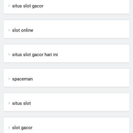
situs slot gacor
slot online
situs slot gacor hari ini
spaceman
situs slot
slot gacor