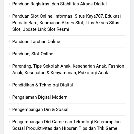
Panduan Registrasi dan Stabilitas Akses Digital
Panduan Slot Online, Informasi Situs Kaya787, Edukasi
Pemain Baru, Keamanan Akses Slot, Tips Akses Situs
Slot, Update Link Slot Resmi
Panduan Taruhan Online
Panduan, Slot Online
Parenting, Tips Sekolah Anak, Keseharian Anak, Fashion
Anak, Kesehatan & Kenyamanan, Psikologi Anak
Pendidikan & Teknologi Digital
Pengalaman Digital Modern
Pengembangan Diri & Sosial
Pengembangan Diri Game dan Teknologi Keterampilan
Sosial Produktivitas dan Hiburan Tips dan Trik Game