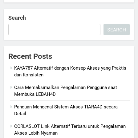
Search
SEARCH
Recent Posts
KAYA787 Alternatif dengan Konsep Akses yang Praktis
dan Konsisten
Cara Memaksimalkan Pengalaman Pengguna saat
Membuka LEBAH4D
Panduan Mengenal Sistem Akses TIARA4D secara
Detail
CORLASLOT Link Alternatif Terbaru untuk Pengalaman
Akses Lebih Nyaman