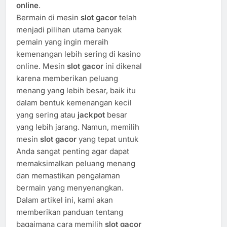
online
.
Bermain di mesin
slot gacor
telah
menjadi pilihan utama banyak
pemain yang ingin meraih
kemenangan lebih sering di kasino
online. Mesin
slot gacor
ini dikenal
karena memberikan peluang
menang yang lebih besar, baik itu
dalam bentuk kemenangan kecil
yang sering atau
jackpot
besar
yang lebih jarang. Namun, memilih
mesin
slot gacor
yang tepat untuk
Anda sangat penting agar dapat
memaksimalkan peluang menang
dan memastikan pengalaman
bermain yang menyenangkan.
Dalam artikel ini, kami akan
memberikan panduan tentang
bagaimana cara memilih
slot gacor