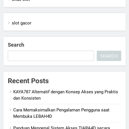
slot gacor
Search
SEARCH
Recent Posts
KAYA787 Alternatif dengan Konsep Akses yang Praktis
dan Konsisten
Cara Memaksimalkan Pengalaman Pengguna saat
Membuka LEBAH4D
Panduan Mengenal Sistem Akses TIARA4D secara