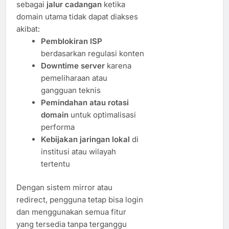
sebagai
jalur cadangan
ketika
domain utama tidak dapat diakses
akibat:
Pemblokiran ISP
berdasarkan regulasi konten
Downtime server
karena
pemeliharaan atau
gangguan teknis
Pemindahan atau rotasi
domain
untuk optimalisasi
performa
Kebijakan jaringan lokal
di
institusi atau wilayah
tertentu
Dengan sistem mirror atau
redirect, pengguna tetap bisa login
dan menggunakan semua fitur
yang tersedia tanpa terganggu