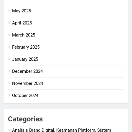
May 2025
April 2025
March 2025
February 2025
January 2025
December 2024
November 2024
October 2024
Categories
Analisis Brand Digital, Keamanan Platform, Sistem