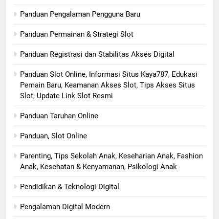
Panduan Pengalaman Pengguna Baru
Panduan Permainan & Strategi Slot
Panduan Registrasi dan Stabilitas Akses Digital
Panduan Slot Online, Informasi Situs Kaya787, Edukasi
Pemain Baru, Keamanan Akses Slot, Tips Akses Situs
Slot, Update Link Slot Resmi
Panduan Taruhan Online
Panduan, Slot Online
Parenting, Tips Sekolah Anak, Keseharian Anak, Fashion
Anak, Kesehatan & Kenyamanan, Psikologi Anak
Pendidikan & Teknologi Digital
Pengalaman Digital Modern