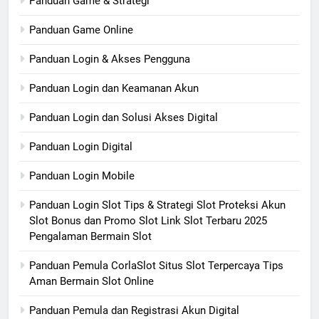
Panduan Game & Strategi
Panduan Game Online
Panduan Login & Akses Pengguna
Panduan Login dan Keamanan Akun
Panduan Login dan Solusi Akses Digital
Panduan Login Digital
Panduan Login Mobile
Panduan Login Slot Tips & Strategi Slot Proteksi Akun
Slot Bonus dan Promo Slot Link Slot Terbaru 2025
Pengalaman Bermain Slot
Panduan Pemula CorlaSlot Situs Slot Terpercaya Tips
Aman Bermain Slot Online
Panduan Pemula dan Registrasi Akun Digital