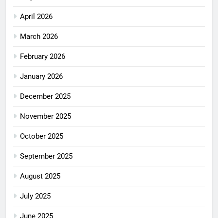
April 2026
March 2026
February 2026
January 2026
December 2025
November 2025
October 2025
September 2025
August 2025
July 2025
June 2025