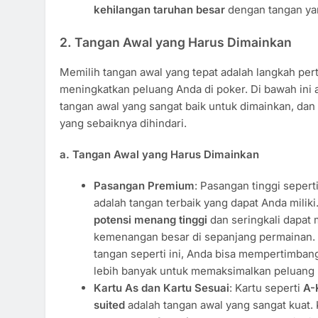
kehilangan taruhan besar
dengan tangan ya
2.
Tangan Awal yang Harus Dimainkan
Memilih tangan awal yang tepat adalah langkah pe
meningkatkan peluang Anda di poker. Di bawah ini
tangan awal yang sangat baik untuk dimainkan, da
yang sebaiknya dihindari.
a.
Tangan Awal yang Harus Dimainkan
Pasangan Premium
: Pasangan tinggi sepert
adalah tangan terbaik yang dapat Anda miliki
potensi menang tinggi
dan seringkali dapat
kemenangan besar di sepanjang permainan.
tangan seperti ini, Anda bisa mempertimban
lebih banyak untuk memaksimalkan peluang
Kartu As dan Kartu Sesuai
: Kartu seperti
A-
suited
adalah tangan awal yang sangat kuat.