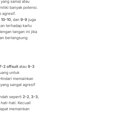
 yang sama) atau
miliki banyak potensi.
 agresif.
,
10-10
, dan
9-9
juga
tan terhadap kartu
engan tangan ini jika
nan berlangsung
7-2 offsuit
atau
9-3
luang untuk
Hindari memainkan
 yang sangat agresif
ndah seperti
2-2
,
3-3
,
hati-hati. Kecuali
 dapat memainkan