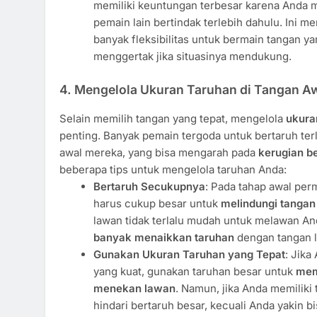
memiliki keuntungan terbesar karena Anda 
pemain lain bertindak terlebih dahulu. Ini m
banyak fleksibilitas untuk bermain tangan ya
menggertak jika situasinya mendukung.
4.
Mengelola Ukuran Taruhan di Tangan A
Selain memilih tangan yang tepat, mengelola
ukura
penting. Banyak pemain tergoda untuk bertaruh terl
awal mereka, yang bisa mengarah pada
kerugian b
beberapa tips untuk mengelola taruhan Anda:
Bertaruh Secukupnya
: Pada tahap awal per
harus cukup besar untuk
melindungi tangan
lawan tidak terlalu mudah untuk melawan An
banyak menaikkan taruhan
dengan tangan l
Gunakan Ukuran Taruhan yang Tepat
: Jika
yang kuat, gunakan taruhan besar untuk
mem
menekan lawan
. Namun, jika Anda memiliki
hindari bertaruh besar, kecuali Anda yakin 