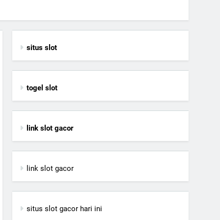
situs slot
togel slot
link slot gacor
link slot gacor
situs slot gacor hari ini