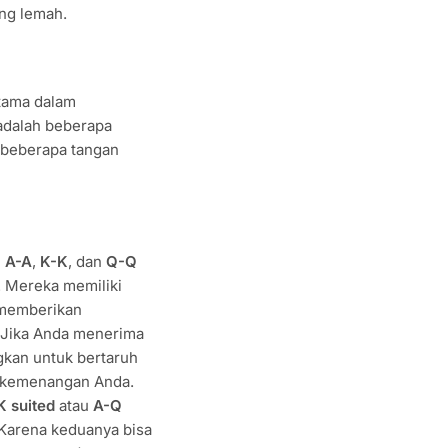
ng lemah.
rtama dalam
 adalah beberapa
n beberapa tangan
i
A-A
,
K-K
, dan
Q-Q
. Mereka memiliki
 memberikan
 Jika Anda menerima
gkan untuk bertaruh
 kemenangan Anda.
K suited
atau
A-Q
 Karena keduanya bisa