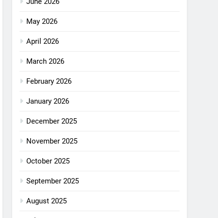
June 2026
May 2026
April 2026
March 2026
February 2026
January 2026
December 2025
November 2025
October 2025
September 2025
August 2025