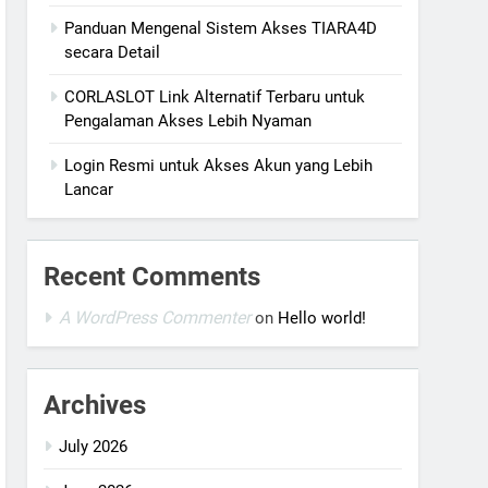
Panduan Mengenal Sistem Akses TIARA4D
secara Detail
CORLASLOT Link Alternatif Terbaru untuk
Pengalaman Akses Lebih Nyaman
Login Resmi untuk Akses Akun yang Lebih
Lancar
Recent Comments
A WordPress Commenter
on
Hello world!
Archives
July 2026