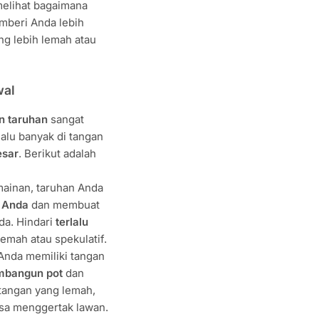
melihat bagaimana
emberi Anda lebih
ng lebih lemah atau
wal
n taruhan
sangat
alu banyak di tangan
esar
. Berikut adalah
mainan, taruhan Anda
 Anda
dan membuat
da. Hindari
terlalu
emah atau spekulatif.
 Anda memiliki tangan
bangun pot
dan
 tangan yang lemah,
bisa menggertak lawan.