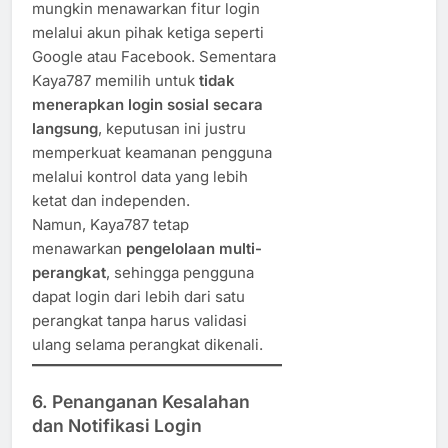
mungkin menawarkan fitur login
melalui akun pihak ketiga seperti
Google atau Facebook. Sementara
Kaya787 memilih untuk
tidak
menerapkan login sosial secara
langsung
, keputusan ini justru
memperkuat keamanan pengguna
melalui kontrol data yang lebih
ketat dan independen.
Namun, Kaya787 tetap
menawarkan
pengelolaan multi-
perangkat
, sehingga pengguna
dapat login dari lebih dari satu
perangkat tanpa harus validasi
ulang selama perangkat dikenali.
6. Penanganan Kesalahan
dan Notifikasi Login