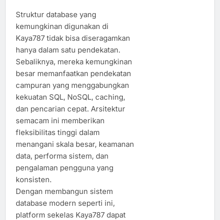
Struktur database yang
kemungkinan digunakan di
Kaya787 tidak bisa diseragamkan
hanya dalam satu pendekatan.
Sebaliknya, mereka kemungkinan
besar memanfaatkan pendekatan
campuran yang menggabungkan
kekuatan SQL, NoSQL, caching,
dan pencarian cepat. Arsitektur
semacam ini memberikan
fleksibilitas tinggi dalam
menangani skala besar, keamanan
data, performa sistem, dan
pengalaman pengguna yang
konsisten.
Dengan membangun sistem
database modern seperti ini,
platform sekelas Kaya787 dapat