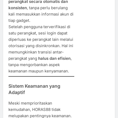
perangkat secara otomatis dan
konsisten
, tanpa perlu berulang
kali memasukkan informasi akun di
tiap gadget.
Setelah pengguna terverifikasi di
satu perangkat, sesi login dapat
diperluas ke perangkat lain melalui
otorisasi yang disinkronkan. Hal ini
memungkinkan transisi antar-
perangkat yang
halus dan efisien
,
tanpa mengorbankan aspek
keamanan maupun kenyamanan.
Sistem Keamanan yang
Adaptif
Meski memprioritaskan
kemudahan, HORAS88 tidak
melupakan pentingnya keamanan.