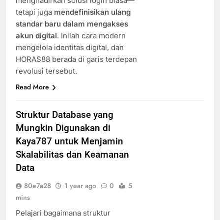
menghadirkan solusi login biasa—
tetapi juga
mendefinisikan ulang
standar baru dalam mengakses
akun digital
. Inilah cara modern
mengelola identitas digital, dan
HORAS88 berada di garis terdepan
revolusi tersebut.
Read More
Struktur Database yang
Mungkin Digunakan di
Kaya787 untuk Menjamin
Skalabilitas dan Keamanan
Data
80e7a28
1 year ago
0
5
mins
Pelajari bagaimana struktur