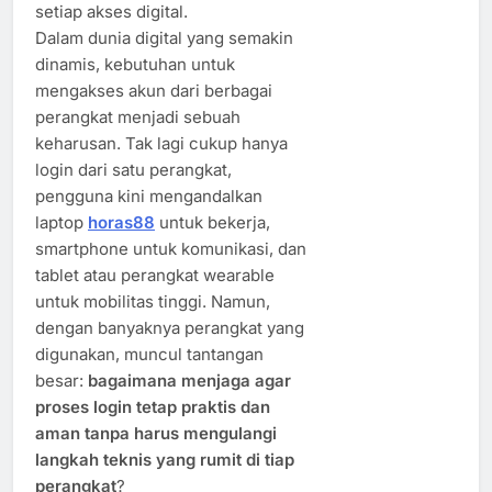
setiap akses digital.
Dalam dunia digital yang semakin
dinamis, kebutuhan untuk
mengakses akun dari berbagai
perangkat menjadi sebuah
keharusan. Tak lagi cukup hanya
login dari satu perangkat,
pengguna kini mengandalkan
laptop
horas88
untuk bekerja,
smartphone untuk komunikasi, dan
tablet atau perangkat wearable
untuk mobilitas tinggi. Namun,
dengan banyaknya perangkat yang
digunakan, muncul tantangan
besar:
bagaimana menjaga agar
proses login tetap praktis dan
aman tanpa harus mengulangi
langkah teknis yang rumit di tiap
perangkat
?