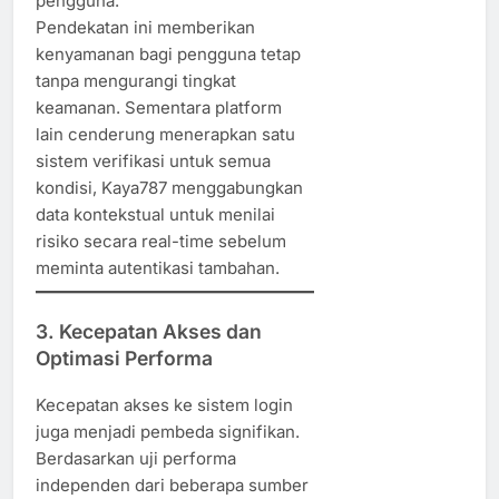
pengguna.
Pendekatan ini memberikan
kenyamanan bagi pengguna tetap
tanpa mengurangi tingkat
keamanan. Sementara platform
lain cenderung menerapkan satu
sistem verifikasi untuk semua
kondisi, Kaya787 menggabungkan
data kontekstual untuk menilai
risiko secara real-time sebelum
meminta autentikasi tambahan.
3. Kecepatan Akses dan
Optimasi Performa
Kecepatan akses ke sistem login
juga menjadi pembeda signifikan.
Berdasarkan uji performa
independen dari beberapa sumber