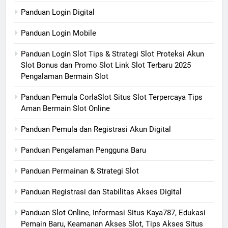
Panduan Login Digital
Panduan Login Mobile
Panduan Login Slot Tips & Strategi Slot Proteksi Akun
Slot Bonus dan Promo Slot Link Slot Terbaru 2025
Pengalaman Bermain Slot
Panduan Pemula CorlaSlot Situs Slot Terpercaya Tips
Aman Bermain Slot Online
Panduan Pemula dan Registrasi Akun Digital
Panduan Pengalaman Pengguna Baru
Panduan Permainan & Strategi Slot
Panduan Registrasi dan Stabilitas Akses Digital
Panduan Slot Online, Informasi Situs Kaya787, Edukasi
Pemain Baru, Keamanan Akses Slot, Tips Akses Situs