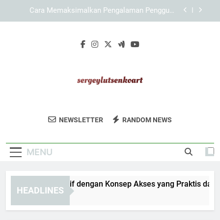
Skip
Panduan Mengenal Sistem Akses TIARA4D
to
secara Detail
content
CORLASLOT Link Alternatif Terbaru untuk
Pengalaman Akses Lebih Nyaman
KAYA787 Alternatif dengan Konsep Akses yang
Praktis dan Konsisten
Cara Memaksimalkan Pengalaman Pengguna
saat Membuka LEBAH4D
Panduan Mengenal Sistem Akses TIARA4D
secara Detail
Sergey Lutsenko
Jelajahi Karya Seni Dan Fotografi Dari
CORLASLOT Link Alternatif Terbaru untuk
NEWSLETTER
RANDOM NEWS
Art
Pengalaman Akses Lebih Nyaman
Sergey Lutsenko. Temukan Koleksi Yang
Unik Dan Inspiratif.
MENU
YA787 Alternatif dengan Konsep Akses yang Praktis dan Kons
HEADLINES
Weeks Ago