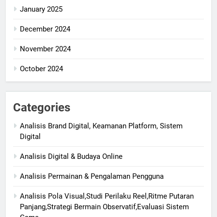
January 2025
December 2024
November 2024
October 2024
Categories
Analisis Brand Digital, Keamanan Platform, Sistem
Digital
Analisis Digital & Budaya Online
Analisis Permainan & Pengalaman Pengguna
Analisis Pola Visual,Studi Perilaku Reel,Ritme Putaran
Panjang,Strategi Bermain Observatif,Evaluasi Sistem