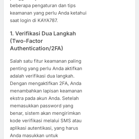
beberapa pengaturan dan tips
keamanan yang perlu Anda ketahui
saat login di KAYA787.
1.
Verifikasi Dua Langkah
(Two-Factor
Authentication/2FA)
Salah satu fitur keamanan paling
penting yang perlu Anda aktifkan
adalah verifikasi dua langkah.
Dengan mengaktifkan 2FA, Anda
menambahkan lapisan keamanan
ekstra pada akun Anda. Setelah
memasukkan password yang
benar, sistem akan mengirimkan
kode verifikasi melalui SMS atau
aplikasi autentikasi, yang harus
Anda masukkan untuk