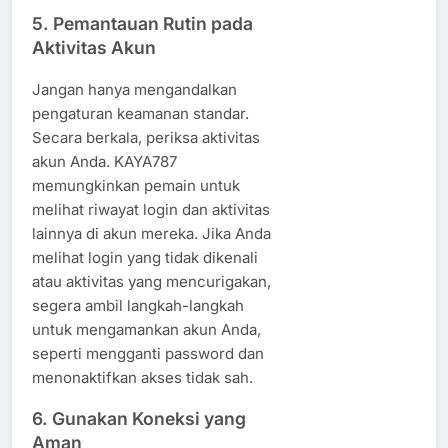
5.
Pemantauan Rutin pada
Aktivitas Akun
Jangan hanya mengandalkan
pengaturan keamanan standar.
Secara berkala, periksa aktivitas
akun Anda. KAYA787
memungkinkan pemain untuk
melihat riwayat login dan aktivitas
lainnya di akun mereka. Jika Anda
melihat login yang tidak dikenali
atau aktivitas yang mencurigakan,
segera ambil langkah-langkah
untuk mengamankan akun Anda,
seperti mengganti password dan
menonaktifkan akses tidak sah.
6.
Gunakan Koneksi yang
Aman