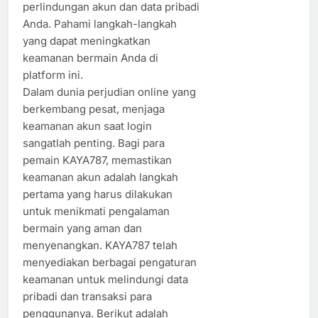
perlindungan akun dan data pribadi
Anda. Pahami langkah-langkah
yang dapat meningkatkan
keamanan bermain Anda di
platform ini.
Dalam dunia perjudian online yang
berkembang pesat, menjaga
keamanan akun saat login
sangatlah penting. Bagi para
pemain KAYA787, memastikan
keamanan akun adalah langkah
pertama yang harus dilakukan
untuk menikmati pengalaman
bermain yang aman dan
menyenangkan. KAYA787 telah
menyediakan berbagai pengaturan
keamanan untuk melindungi data
pribadi dan transaksi para
penggunanya. Berikut adalah