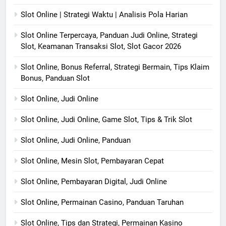
Slot Online | Strategi Waktu | Analisis Pola Harian
Slot Online Terpercaya, Panduan Judi Online, Strategi
Slot, Keamanan Transaksi Slot, Slot Gacor 2026
Slot Online, Bonus Referral, Strategi Bermain, Tips Klaim
Bonus, Panduan Slot
Slot Online, Judi Online
Slot Online, Judi Online, Game Slot, Tips & Trik Slot
Slot Online, Judi Online, Panduan
Slot Online, Mesin Slot, Pembayaran Cepat
Slot Online, Pembayaran Digital, Judi Online
Slot Online, Permainan Casino, Panduan Taruhan
Slot Online, Tips dan Strategi, Permainan Kasino