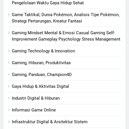
Pengelolaan Waktu Gaya Hidup Sehat
Game Taktikal, Dunia Pokémon, Analisis Tipe Pokémon,
Strategi Pertarungan, Kreatur Fantasi
Gaming Mindset Mental & Emosi Casual Gaming Self-
Improvement Gameplay Psychology Stress Management
Gaming Technology & Innovation
Gaming, Hiburan, Produktivitas
Gaming, Panduan, Champion4D
Gaya Hidup & Aktivitas Digital
Industri Digital & Hiburan
Informasi Game Online
Infrastruktur Digital & Arsitektur Sistem