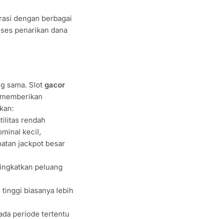
grasi dengan berbagai
oses penarikan dana
g sama. Slot
gacor
g memberikan
kan:
tilitas rendah
inal kecil,
patan jackpot besar
ningkatkan peluang
tinggi biasanya lebih
da periode tertentu