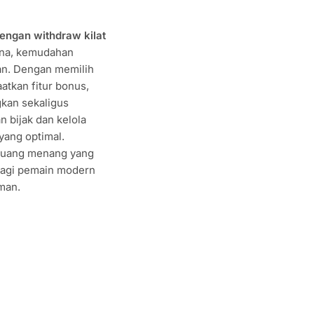
dengan withdraw kilat
ana, kemudahan
an. Dengan memilih
atkan fitur bonus,
kan sekaligus
 bijak dan kelola
yang optimal.
luang menang yang
a bagi pemain modern
man.