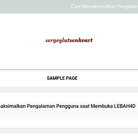
Cara Memaksimalkan Pengalam
Panduan Mengenal
CORLASLOT Link Alternatif Terbaru 
KAYA787 Alternatif dengan Kon
gey Lutsenko Art
Cara Memaksimalkan Pengalam
arya Seni Dan Fotografi Dari Sergey Lutsenko. Temukan Koleksi 
Panduan Mengenal
SAMPLE PAGE
CORLASLOT Link Alternatif Terbaru 
 Pengalaman Pengguna saat Membuka LEBAH4D
Pandu
1 Month