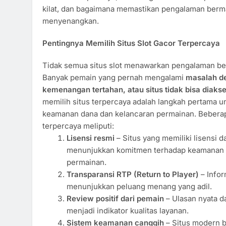
kilat, dan bagaimana memastikan pengalaman berm
menyenangkan.
Pentingnya Memilih Situs Slot Gacor Terpercaya
Tidak semua situs slot menawarkan pengalaman b
Banyak pemain yang pernah mengalami
masalah de
kemenangan tertahan, atau situs tidak bisa diaks
memilih situs terpercaya adalah langkah pertama 
keamanan dana dan kelancaran permainan. Beberapa 
terpercaya meliputi:
Lisensi resmi
– Situs yang memiliki lisensi d
menunjukkan komitmen terhadap keamanan 
permainan.
Transparansi RTP (Return to Player)
– Infor
menunjukkan peluang menang yang adil.
Review positif dari pemain
– Ulasan nyata d
menjadi indikator kualitas layanan.
Sistem keamanan canggih
– Situs modern b