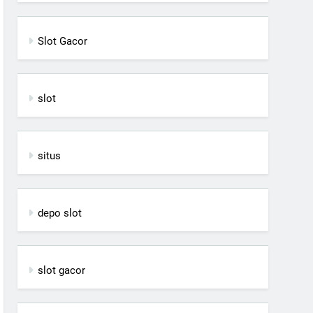
Slot Gacor
slot
situs
depo slot
slot gacor