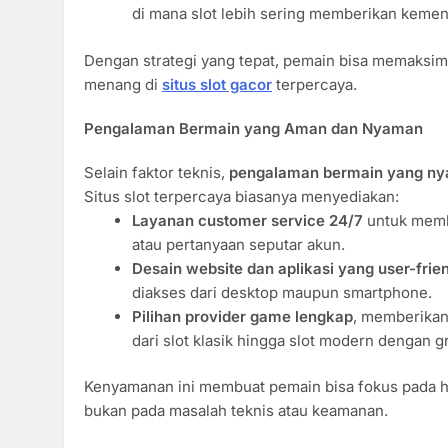
di mana slot lebih sering memberikan keme
Dengan strategi yang tepat, pemain bisa memaksim
menang di
situs slot gacor
terpercaya.
Pengalaman Bermain yang Aman dan Nyaman
Selain faktor teknis,
pengalaman bermain yang n
Situs slot terpercaya biasanya menyediakan:
Layanan customer service 24/7
untuk memb
atau pertanyaan seputar akun.
Desain website dan aplikasi yang user-frie
diakses dari desktop maupun smartphone.
Pilihan provider game lengkap
, memberikan
dari slot klasik hingga slot modern dengan g
Kenyamanan ini membuat pemain bisa fokus pada hi
bukan pada masalah teknis atau keamanan.