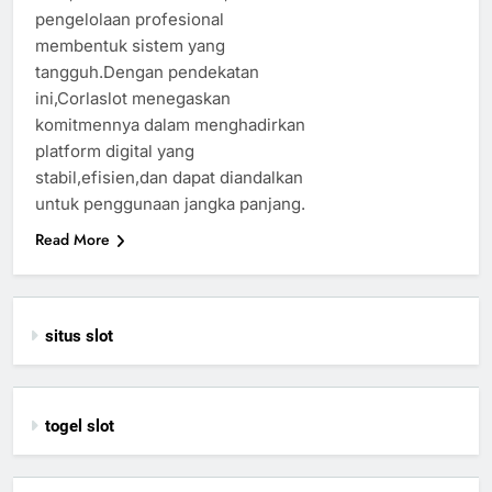
pengelolaan profesional
membentuk sistem yang
tangguh.Dengan pendekatan
ini,Corlaslot menegaskan
komitmennya dalam menghadirkan
platform digital yang
stabil,efisien,dan dapat diandalkan
untuk penggunaan jangka panjang.
Read More
situs slot
togel slot