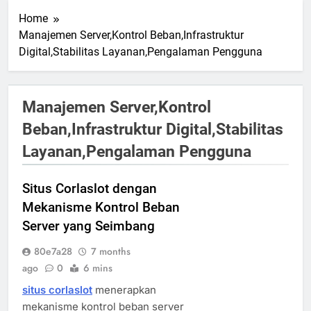
Home
Manajemen Server,Kontrol Beban,Infrastruktur
Digital,Stabilitas Layanan,Pengalaman Pengguna
Manajemen Server,Kontrol
Beban,Infrastruktur Digital,Stabilitas
Layanan,Pengalaman Pengguna
Situs Corlaslot dengan
Mekanisme Kontrol Beban
Server yang Seimbang
80e7a28
7 months
ago
0
6 mins
situs corlaslot
menerapkan
mekanisme kontrol beban server