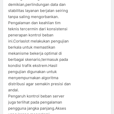
demikian,perlindungan data dan
stabilitas layanan berjalan seiring
tanpa saling mengorbankan.
Pengalaman dan keahlian tim
teknis tercermin dari konsistensi
penerapan kontrol beban
ini.Corlaslot melakukan pengujian
berkala untuk memastikan
mekanisme bekerja optimal di
berbagai skenario,termasuk pada
kondisi trafik ekstrem.Hasil
pengujian digunakan untuk
menyempurnakan algoritma
distribusi agar semakin presisi dan
andal.
Pengaruh kontrol beban server
juga terlihat pada pengalaman
pengguna jangka panjang.Akses