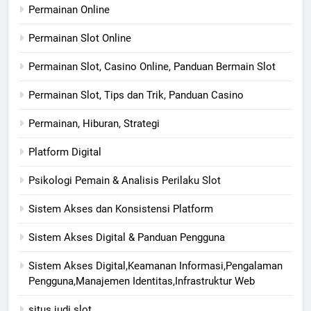
Permainan Online
Permainan Slot Online
Permainan Slot, Casino Online, Panduan Bermain Slot
Permainan Slot, Tips dan Trik, Panduan Casino
Permainan, Hiburan, Strategi
Platform Digital
Psikologi Pemain & Analisis Perilaku Slot
Sistem Akses dan Konsistensi Platform
Sistem Akses Digital & Panduan Pengguna
Sistem Akses Digital,Keamanan Informasi,Pengalaman
Pengguna,Manajemen Identitas,Infrastruktur Web
situs judi slot