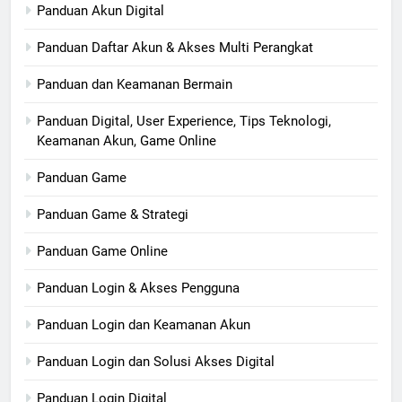
Panduan Akun Digital
Panduan Daftar Akun & Akses Multi Perangkat
Panduan dan Keamanan Bermain
Panduan Digital, User Experience, Tips Teknologi,
Keamanan Akun, Game Online
Panduan Game
Panduan Game & Strategi
Panduan Game Online
Panduan Login & Akses Pengguna
Panduan Login dan Keamanan Akun
Panduan Login dan Solusi Akses Digital
Panduan Login Digital