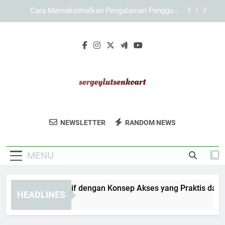
Skip
Panduan Mengenal Sistem Akses TIARA4D
to
secara Detail
content
CORLASLOT Link Alternatif Terbaru untuk
Pengalaman Akses Lebih Nyaman
KAYA787 Alternatif dengan Konsep Akses yang
Praktis dan Konsisten
Cara Memaksimalkan Pengalaman Pengguna
saat Membuka LEBAH4D
Panduan Mengenal Sistem Akses TIARA4D
secara Detail
Sergey Lutsenko
Jelajahi Karya Seni Dan Fotografi Dari
CORLASLOT Link Alternatif Terbaru untuk
NEWSLETTER
RANDOM NEWS
Art
Pengalaman Akses Lebih Nyaman
Sergey Lutsenko. Temukan Koleksi Yang
Unik Dan Inspiratif.
MENU
YA787 Alternatif dengan Konsep Akses yang Praktis dan Kons
HEADLINES
Weeks Ago