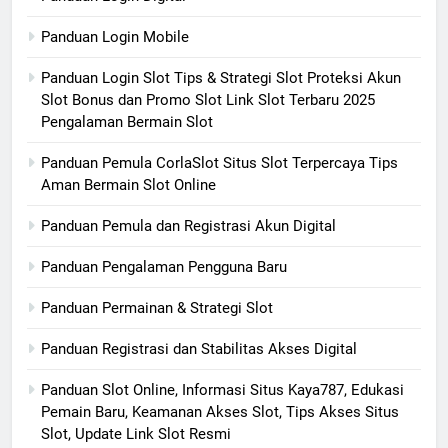
Panduan Login Mobile
Panduan Login Slot Tips & Strategi Slot Proteksi Akun
Slot Bonus dan Promo Slot Link Slot Terbaru 2025
Pengalaman Bermain Slot
Panduan Pemula CorlaSlot Situs Slot Terpercaya Tips
Aman Bermain Slot Online
Panduan Pemula dan Registrasi Akun Digital
Panduan Pengalaman Pengguna Baru
Panduan Permainan & Strategi Slot
Panduan Registrasi dan Stabilitas Akses Digital
Panduan Slot Online, Informasi Situs Kaya787, Edukasi
Pemain Baru, Keamanan Akses Slot, Tips Akses Situs
Slot, Update Link Slot Resmi