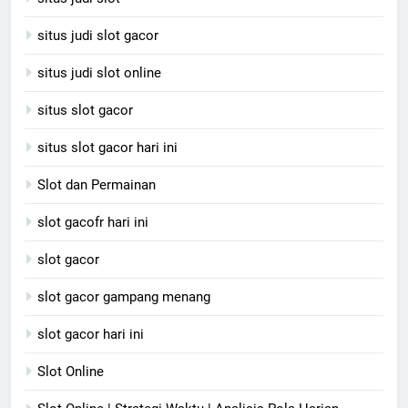
situs judi slot gacor
situs judi slot online
situs slot gacor
situs slot gacor hari ini
Slot dan Permainan
slot gacofr hari ini
slot gacor
slot gacor gampang menang
slot gacor hari ini
Slot Online