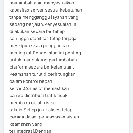
menambah atau menyesuaikan
kapasitas server sesuai kebutuhan
tanpa mengganggu layanan yang
sedang berjalan.Penyesuaian ini
dilakukan secara bertahap
sehingga stabilitas tetap terjaga
meskipun skala penggunaan
meningkat.Pendekatan ini penting
untuk mendukung pertumbuhan
platform secara berkelanjutan.
Keamanan turut diperhitungkan
dalam kontrol beban
server.Corlaslot memastikan
bahwa distribusi trafik tidak
membuka celah risiko
teknis.Setiap jalur akses tetap
berada dalam pengawasan sistem
keamanan yang
terintegrasi.Dengan