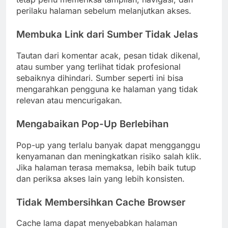
perilaku halaman sebelum melanjutkan akses.
Membuka Link dari Sumber Tidak Jelas
Tautan dari komentar acak, pesan tidak dikenal,
atau sumber yang terlihat tidak profesional
sebaiknya dihindari. Sumber seperti ini bisa
mengarahkan pengguna ke halaman yang tidak
relevan atau mencurigakan.
Mengabaikan Pop-Up Berlebihan
Pop-up yang terlalu banyak dapat mengganggu
kenyamanan dan meningkatkan risiko salah klik.
Jika halaman terasa memaksa, lebih baik tutup
dan periksa akses lain yang lebih konsisten.
Tidak Membersihkan Cache Browser
Cache lama dapat menyebabkan halaman