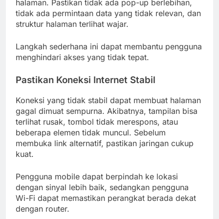
halaman. Pastikan tidak ada pop-up berlebihan,
tidak ada permintaan data yang tidak relevan, dan
struktur halaman terlihat wajar.
Langkah sederhana ini dapat membantu pengguna
menghindari akses yang tidak tepat.
Pastikan Koneksi Internet Stabil
Koneksi yang tidak stabil dapat membuat halaman
gagal dimuat sempurna. Akibatnya, tampilan bisa
terlihat rusak, tombol tidak merespons, atau
beberapa elemen tidak muncul. Sebelum
membuka link alternatif, pastikan jaringan cukup
kuat.
Pengguna mobile dapat berpindah ke lokasi
dengan sinyal lebih baik, sedangkan pengguna
Wi-Fi dapat memastikan perangkat berada dekat
dengan router.