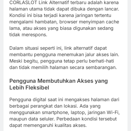
CORLASLOT Link Alternatif terbaru adalah karena
halaman utama tidak dapat dibuka dengan lancar.
Kondisi ini bisa terjadi karena jaringan tertentu
mengalami hambatan, browser menyimpan cache
lama, atau akses yang biasa digunakan sedang
tidak merespons.
Dalam situasi seperti ini, link alternatif dapat
membantu pengguna menemukan jalur akses lain.
Meski begitu, pengguna tetap perlu berhati-hati
dan tidak memilih halaman secara sembarangan.
Pengguna Membutuhkan Akses yang
Lebih Fleksibel
Pengguna digital saat ini mengakses halaman dari
berbagai perangkat dan lokasi. Ada yang
menggunakan smartphone, laptop, jaringan Wi-Fi,
maupun data seluler. Perbedaan kondisi tersebut
dapat memengaruhi kualitas akses.