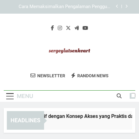
Skip
Panduan Mengenal Sistem Akses TIARA4D
to
secara Detail
content
CORLASLOT Link Alternatif Terbaru untuk
Pengalaman Akses Lebih Nyaman
KAYA787 Alternatif dengan Konsep Akses yang
Praktis dan Konsisten
Cara Memaksimalkan Pengalaman Pengguna
saat Membuka LEBAH4D
Panduan Mengenal Sistem Akses TIARA4D
secara Detail
Sergey Lutsenko
Jelajahi Karya Seni Dan Fotografi Dari
CORLASLOT Link Alternatif Terbaru untuk
NEWSLETTER
RANDOM NEWS
Art
Pengalaman Akses Lebih Nyaman
Sergey Lutsenko. Temukan Koleksi Yang
Unik Dan Inspiratif.
MENU
YA787 Alternatif dengan Konsep Akses yang Praktis dan Kons
HEADLINES
Weeks Ago