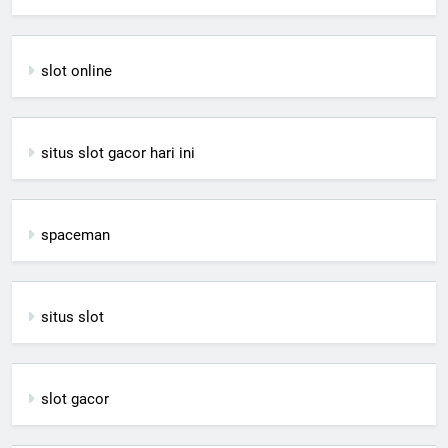
slot online
situs slot gacor hari ini
spaceman
situs slot
slot gacor