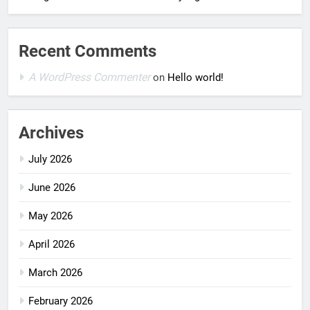
Recent Comments
A WordPress Commenter
on
Hello world!
Archives
July 2026
June 2026
May 2026
April 2026
March 2026
February 2026