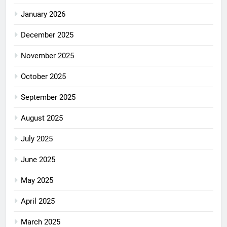
January 2026
December 2025
November 2025
October 2025
September 2025
August 2025
July 2025
June 2025
May 2025
April 2025
March 2025