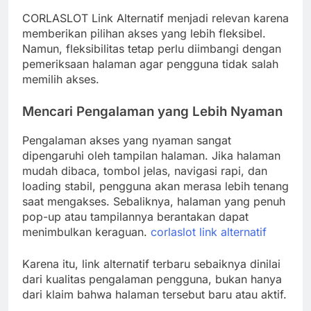
CORLASLOT Link Alternatif menjadi relevan karena
memberikan pilihan akses yang lebih fleksibel.
Namun, fleksibilitas tetap perlu diimbangi dengan
pemeriksaan halaman agar pengguna tidak salah
memilih akses.
Mencari Pengalaman yang Lebih Nyaman
Pengalaman akses yang nyaman sangat
dipengaruhi oleh tampilan halaman. Jika halaman
mudah dibaca, tombol jelas, navigasi rapi, dan
loading stabil, pengguna akan merasa lebih tenang
saat mengakses. Sebaliknya, halaman yang penuh
pop-up atau tampilannya berantakan dapat
menimbulkan keraguan.
corlaslot link alternatif
Karena itu, link alternatif terbaru sebaiknya dinilai
dari kualitas pengalaman pengguna, bukan hanya
dari klaim bahwa halaman tersebut baru atau aktif.