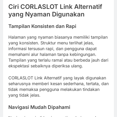
Ciri CORLASLOT Link Alternatif
yang Nyaman Digunakan
Tampilan Konsisten dan Rapi
Halaman yang nyaman biasanya memiliki tampilan
yang konsisten. Struktur menu terlihat jelas,
informasi tersusun rapi, dan pengguna dapat
memahami alur halaman tanpa kebingungan.
Tampilan yang terlalu ramai atau berbeda jauh dari
ekspektasi sebaiknya diperiksa ulang.
CORLASLOT Link Alternatif yang layak digunakan
seharusnya memberi kesan sederhana, tertata, dan
tidak memaksa pengguna melakukan tindakan
yang tidak jelas.
Navigasi Mudah Dipahami