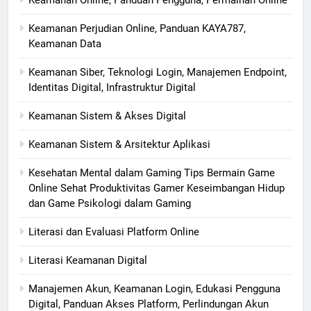
Keamanan Online, Panduan Pengguna, Permainan Online
Keamanan Perjudian Online, Panduan KAYA787,
Keamanan Data
Keamanan Siber, Teknologi Login, Manajemen Endpoint,
Identitas Digital, Infrastruktur Digital
Keamanan Sistem & Akses Digital
Keamanan Sistem & Arsitektur Aplikasi
Kesehatan Mental dalam Gaming Tips Bermain Game
Online Sehat Produktivitas Gamer Keseimbangan Hidup
dan Game Psikologi dalam Gaming
Literasi dan Evaluasi Platform Online
Literasi Keamanan Digital
Manajemen Akun, Keamanan Login, Edukasi Pengguna
Digital, Panduan Akses Platform, Perlindungan Akun