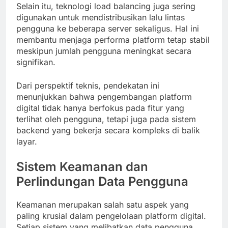
Selain itu, teknologi load balancing juga sering
digunakan untuk mendistribusikan lalu lintas
pengguna ke beberapa server sekaligus. Hal ini
membantu menjaga performa platform tetap stabil
meskipun jumlah pengguna meningkat secara
signifikan.
Dari perspektif teknis, pendekatan ini
menunjukkan bahwa pengembangan platform
digital tidak hanya berfokus pada fitur yang
terlihat oleh pengguna, tetapi juga pada sistem
backend yang bekerja secara kompleks di balik
layar.
Sistem Keamanan dan
Perlindungan Data Pengguna
Keamanan merupakan salah satu aspek yang
paling krusial dalam pengelolaan platform digital.
Setiap sistem yang melibatkan data pengguna