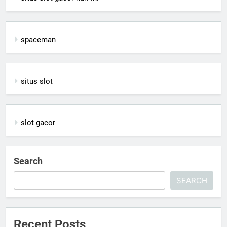
spaceman
situs slot
slot gacor
Search
SEARCH
Recent Posts