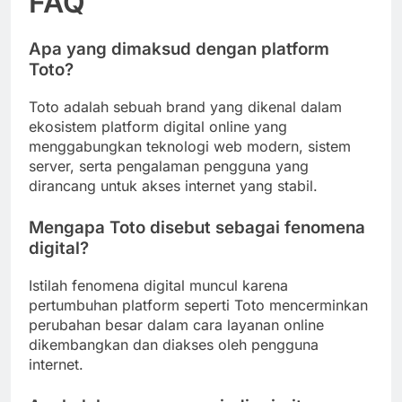
FAQ
Apa yang dimaksud dengan platform
Toto?
Toto adalah sebuah brand yang dikenal dalam
ekosistem platform digital online yang
menggabungkan teknologi web modern, sistem
server, serta pengalaman pengguna yang
dirancang untuk akses internet yang stabil.
Mengapa Toto disebut sebagai fenomena
digital?
Istilah fenomena digital muncul karena
pertumbuhan platform seperti Toto mencerminkan
perubahan besar dalam cara layanan online
dikembangkan dan diakses oleh pengguna
internet.