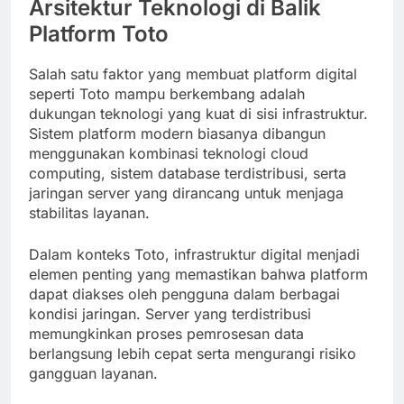
Arsitektur Teknologi di Balik
Platform Toto
Salah satu faktor yang membuat platform digital
seperti Toto mampu berkembang adalah
dukungan teknologi yang kuat di sisi infrastruktur.
Sistem platform modern biasanya dibangun
menggunakan kombinasi teknologi cloud
computing, sistem database terdistribusi, serta
jaringan server yang dirancang untuk menjaga
stabilitas layanan.
Dalam konteks Toto, infrastruktur digital menjadi
elemen penting yang memastikan bahwa platform
dapat diakses oleh pengguna dalam berbagai
kondisi jaringan. Server yang terdistribusi
memungkinkan proses pemrosesan data
berlangsung lebih cepat serta mengurangi risiko
gangguan layanan.