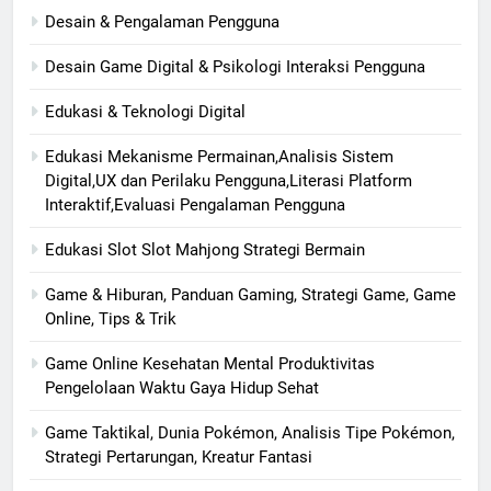
Desain & Pengalaman Pengguna
Desain Game Digital & Psikologi Interaksi Pengguna
Edukasi & Teknologi Digital
Edukasi Mekanisme Permainan,Analisis Sistem
Digital,UX dan Perilaku Pengguna,Literasi Platform
Interaktif,Evaluasi Pengalaman Pengguna
Edukasi Slot Slot Mahjong Strategi Bermain
Game & Hiburan, Panduan Gaming, Strategi Game, Game
Online, Tips & Trik
Game Online Kesehatan Mental Produktivitas
Pengelolaan Waktu Gaya Hidup Sehat
Game Taktikal, Dunia Pokémon, Analisis Tipe Pokémon,
Strategi Pertarungan, Kreatur Fantasi