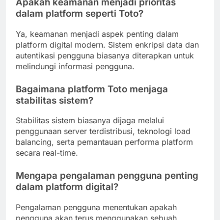
Apakah keamanan menjadi prioritas
dalam platform seperti Toto?
Ya, keamanan menjadi aspek penting dalam
platform digital modern. Sistem enkripsi data dan
autentikasi pengguna biasanya diterapkan untuk
melindungi informasi pengguna.
Bagaimana platform Toto menjaga
stabilitas sistem?
Stabilitas sistem biasanya dijaga melalui
penggunaan server terdistribusi, teknologi load
balancing, serta pemantauan performa platform
secara real-time.
Mengapa pengalaman pengguna penting
dalam platform digital?
Pengalaman pengguna menentukan apakah
pengguna akan terus menggunakan sebuah