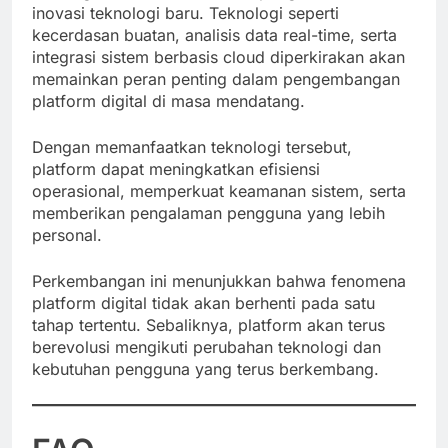
inovasi teknologi baru. Teknologi seperti
kecerdasan buatan, analisis data real-time, serta
integrasi sistem berbasis cloud diperkirakan akan
memainkan peran penting dalam pengembangan
platform digital di masa mendatang.
Dengan memanfaatkan teknologi tersebut,
platform dapat meningkatkan efisiensi
operasional, memperkuat keamanan sistem, serta
memberikan pengalaman pengguna yang lebih
personal.
Perkembangan ini menunjukkan bahwa fenomena
platform digital tidak akan berhenti pada satu
tahap tertentu. Sebaliknya, platform akan terus
berevolusi mengikuti perubahan teknologi dan
kebutuhan pengguna yang terus berkembang.