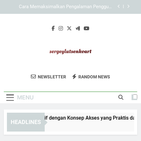
Skip
Panduan Mengenal Sistem Akses TIARA4D
to
secara Detail
content
CORLASLOT Link Alternatif Terbaru untuk
Pengalaman Akses Lebih Nyaman
KAYA787 Alternatif dengan Konsep Akses yang
Praktis dan Konsisten
Cara Memaksimalkan Pengalaman Pengguna
saat Membuka LEBAH4D
Panduan Mengenal Sistem Akses TIARA4D
secara Detail
Sergey Lutsenko
Jelajahi Karya Seni Dan Fotografi Dari
CORLASLOT Link Alternatif Terbaru untuk
NEWSLETTER
RANDOM NEWS
Art
Pengalaman Akses Lebih Nyaman
Sergey Lutsenko. Temukan Koleksi Yang
Unik Dan Inspiratif.
MENU
YA787 Alternatif dengan Konsep Akses yang Praktis dan Kons
HEADLINES
Weeks Ago