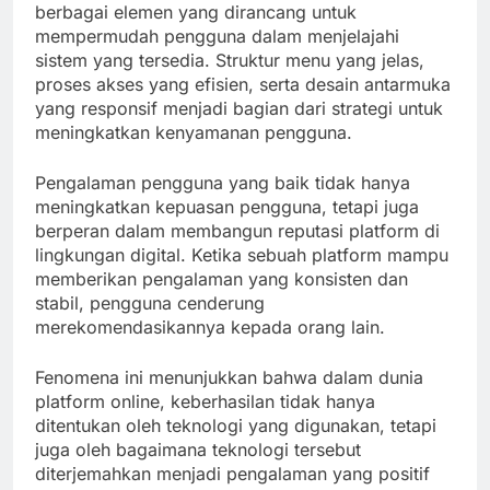
berbagai elemen yang dirancang untuk
mempermudah pengguna dalam menjelajahi
sistem yang tersedia. Struktur menu yang jelas,
proses akses yang efisien, serta desain antarmuka
yang responsif menjadi bagian dari strategi untuk
meningkatkan kenyamanan pengguna.
Pengalaman pengguna yang baik tidak hanya
meningkatkan kepuasan pengguna, tetapi juga
berperan dalam membangun reputasi platform di
lingkungan digital. Ketika sebuah platform mampu
memberikan pengalaman yang konsisten dan
stabil, pengguna cenderung
merekomendasikannya kepada orang lain.
Fenomena ini menunjukkan bahwa dalam dunia
platform online, keberhasilan tidak hanya
ditentukan oleh teknologi yang digunakan, tetapi
juga oleh bagaimana teknologi tersebut
diterjemahkan menjadi pengalaman yang positif