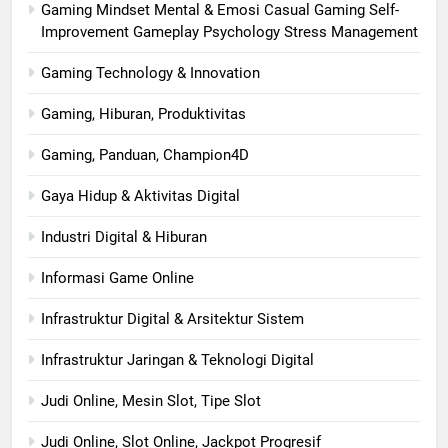
Gaming Mindset Mental & Emosi Casual Gaming Self-
Improvement Gameplay Psychology Stress Management
Gaming Technology & Innovation
Gaming, Hiburan, Produktivitas
Gaming, Panduan, Champion4D
Gaya Hidup & Aktivitas Digital
Industri Digital & Hiburan
Informasi Game Online
Infrastruktur Digital & Arsitektur Sistem
Infrastruktur Jaringan & Teknologi Digital
Judi Online, Mesin Slot, Tipe Slot
Judi Online, Slot Online, Jackpot Progresif