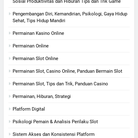
Sosial Produktivitas dan Hiburan Tips dan Trik Game
Pengembangan Diri, Kemandirian, Psikologi, Gaya Hidup
Sehat, Tips Hidup Mandiri
Permainan Kasino Online
Permainan Online
Permainan Slot Online
Permainan Slot, Casino Online, Panduan Bermain Slot
Permainan Slot, Tips dan Trik, Panduan Casino
Permainan, Hiburan, Strategi
Platform Digital
Psikologi Pemain & Analisis Perilaku Slot
Sistem Akses dan Konsistensi Platform