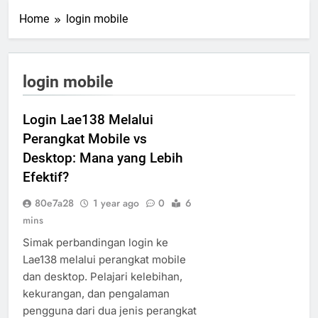
Home
login mobile
login mobile
Login Lae138 Melalui
Perangkat Mobile vs
Desktop: Mana yang Lebih
Efektif?
80e7a28
1 year ago
0
6
mins
Simak perbandingan login ke
Lae138 melalui perangkat mobile
dan desktop. Pelajari kelebihan,
kekurangan, dan pengalaman
pengguna dari dua jenis perangkat