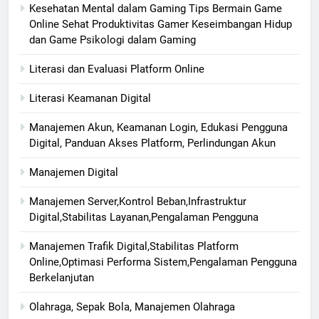
Kesehatan Mental dalam Gaming Tips Bermain Game
Online Sehat Produktivitas Gamer Keseimbangan Hidup
dan Game Psikologi dalam Gaming
Literasi dan Evaluasi Platform Online
Literasi Keamanan Digital
Manajemen Akun, Keamanan Login, Edukasi Pengguna
Digital, Panduan Akses Platform, Perlindungan Akun
Manajemen Digital
Manajemen Server,Kontrol Beban,Infrastruktur
Digital,Stabilitas Layanan,Pengalaman Pengguna
Manajemen Trafik Digital,Stabilitas Platform
Online,Optimasi Performa Sistem,Pengalaman Pengguna
Berkelanjutan
Olahraga, Sepak Bola, Manajemen Olahraga