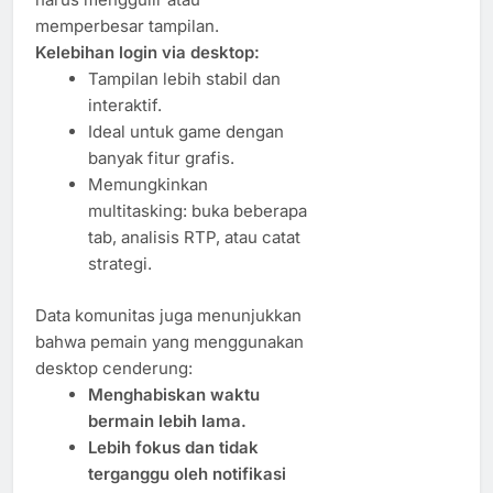
memperbesar tampilan.
Kelebihan login via desktop:
Tampilan lebih stabil dan
interaktif.
Ideal untuk game dengan
banyak fitur grafis.
Memungkinkan
multitasking: buka beberapa
tab, analisis RTP, atau catat
strategi.
Data komunitas juga menunjukkan
bahwa pemain yang menggunakan
desktop cenderung:
Menghabiskan waktu
bermain lebih lama.
Lebih fokus dan tidak
terganggu oleh notifikasi