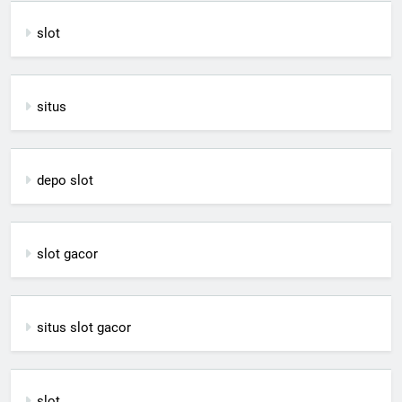
slot
situs
depo slot
slot gacor
situs slot gacor
slot