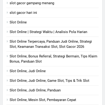
slot gacor gampang menang
slot gacor hari ini
Slot Online
Slot Online | Strategi Waktu | Analisis Pola Harian
Slot Online Terpercaya, Panduan Judi Online, Strategi
Slot, Keamanan Transaksi Slot, Slot Gacor 2026
Slot Online, Bonus Referral, Strategi Bermain, Tips Klaim
Bonus, Panduan Slot
Slot Online, Judi Online
Slot Online, Judi Online, Game Slot, Tips & Trik Slot
Slot Online, Judi Online, Panduan
Slot Online, Mesin Slot, Pembayaran Cepat