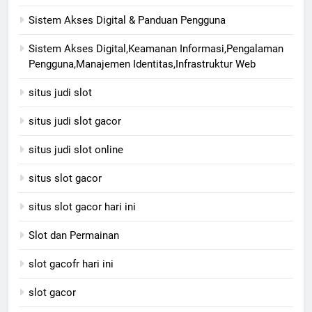
Sistem Akses Digital & Panduan Pengguna
Sistem Akses Digital,Keamanan Informasi,Pengalaman
Pengguna,Manajemen Identitas,Infrastruktur Web
situs judi slot
situs judi slot gacor
situs judi slot online
situs slot gacor
situs slot gacor hari ini
Slot dan Permainan
slot gacofr hari ini
slot gacor