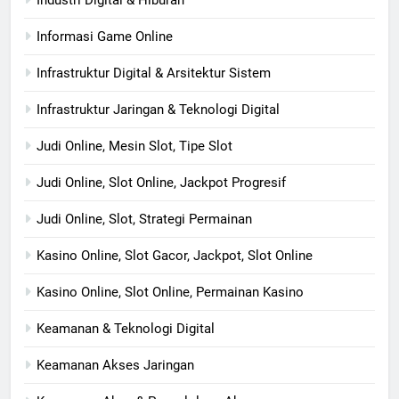
Informasi Game Online
Infrastruktur Digital & Arsitektur Sistem
Infrastruktur Jaringan & Teknologi Digital
Judi Online, Mesin Slot, Tipe Slot
Judi Online, Slot Online, Jackpot Progresif
Judi Online, Slot, Strategi Permainan
Kasino Online, Slot Gacor, Jackpot, Slot Online
Kasino Online, Slot Online, Permainan Kasino
Keamanan & Teknologi Digital
Keamanan Akses Jaringan