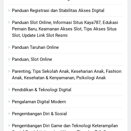
Panduan Registrasi dan Stabilitas Akses Digital
Panduan Slot Online, Informasi Situs Kaya787, Edukasi
Pemain Baru, Keamanan Akses Slot, Tips Akses Situs
Slot, Update Link Slot Resmi
Panduan Taruhan Online
Panduan, Slot Online
Parenting, Tips Sekolah Anak, Keseharian Anak, Fashion
Anak, Kesehatan & Kenyamanan, Psikologi Anak
Pendidikan & Teknologi Digital
Pengalaman Digital Modern
Pengembangan Diri & Sosial
Pengembangan Diri Game dan Teknologi Keterampilan