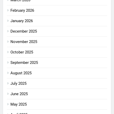
February 2026
January 2026
December 2025
November 2025
October 2025
September 2025
August 2025
July 2025
June 2025
May 2025