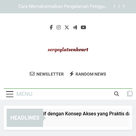
Skip
Panduan Mengenal Sistem Akses TIARA4D
to
secara Detail
content
CORLASLOT Link Alternatif Terbaru untuk
Pengalaman Akses Lebih Nyaman
KAYA787 Alternatif dengan Konsep Akses yang
Praktis dan Konsisten
Cara Memaksimalkan Pengalaman Pengguna
saat Membuka LEBAH4D
Panduan Mengenal Sistem Akses TIARA4D
secara Detail
Sergey Lutsenko
Jelajahi Karya Seni Dan Fotografi Dari
CORLASLOT Link Alternatif Terbaru untuk
NEWSLETTER
RANDOM NEWS
Art
Pengalaman Akses Lebih Nyaman
Sergey Lutsenko. Temukan Koleksi Yang
Unik Dan Inspiratif.
MENU
AYA787 Alternatif dengan Konsep Akses yang Praktis dan Kon
HEADLINES
Weeks Ago