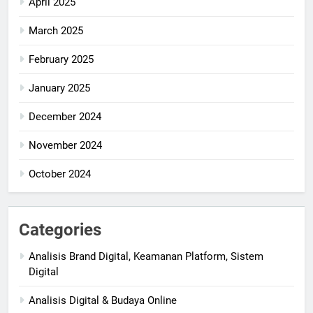
April 2025
March 2025
February 2025
January 2025
December 2024
November 2024
October 2024
Categories
Analisis Brand Digital, Keamanan Platform, Sistem
Digital
Analisis Digital & Budaya Online