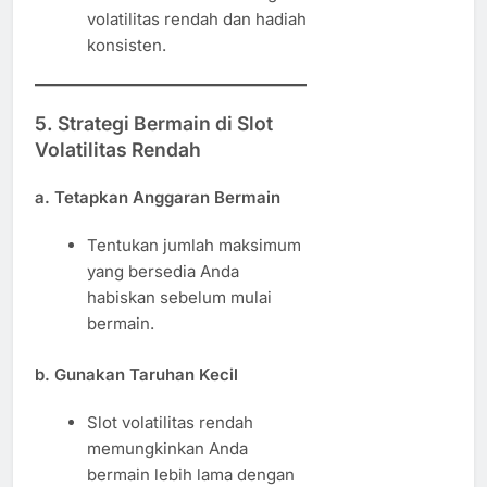
volatilitas rendah dan hadiah
konsisten.
5. Strategi Bermain di Slot
Volatilitas Rendah
a. Tetapkan Anggaran Bermain
Tentukan jumlah maksimum
yang bersedia Anda
habiskan sebelum mulai
bermain.
b. Gunakan Taruhan Kecil
Slot volatilitas rendah
memungkinkan Anda
bermain lebih lama dengan