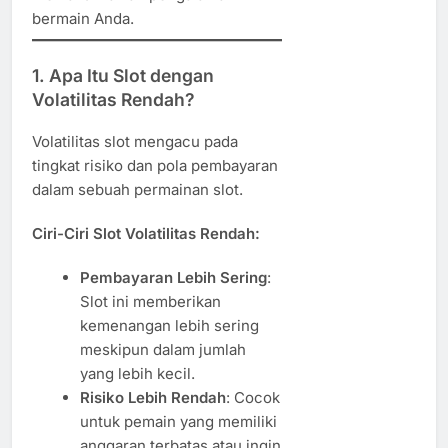
bermain Anda.
1. Apa Itu Slot dengan
Volatilitas Rendah?
Volatilitas slot mengacu pada
tingkat risiko dan pola pembayaran
dalam sebuah permainan slot.
Ciri-Ciri Slot Volatilitas Rendah
:
Pembayaran Lebih Sering
:
Slot ini memberikan
kemenangan lebih sering
meskipun dalam jumlah
yang lebih kecil.
Risiko Lebih Rendah
: Cocok
untuk pemain yang memiliki
anggaran terbatas atau ingin