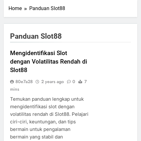
Home
Panduan Slot88
Panduan Slot88
Mengidentifikasi Slot
dengan Volatilitas Rendah di
Slot88
80e7a28
2 years ago
0
7
mins
Temukan panduan lengkap untuk
mengidentifikasi slot dengan
volatilitas rendah di Slot88. Pelajari
ciri-ciri, keuntungan, dan tips
bermain untuk pengalaman
bermain yang stabil dan