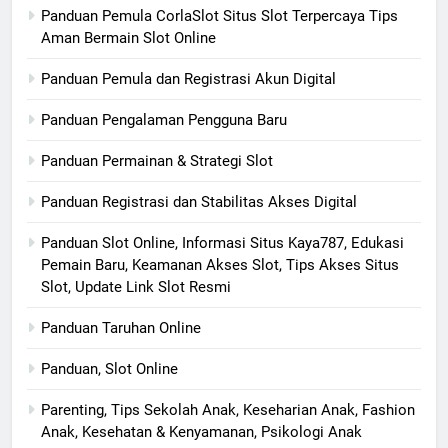
Panduan Pemula CorlaSlot Situs Slot Terpercaya Tips
Aman Bermain Slot Online
Panduan Pemula dan Registrasi Akun Digital
Panduan Pengalaman Pengguna Baru
Panduan Permainan & Strategi Slot
Panduan Registrasi dan Stabilitas Akses Digital
Panduan Slot Online, Informasi Situs Kaya787, Edukasi
Pemain Baru, Keamanan Akses Slot, Tips Akses Situs
Slot, Update Link Slot Resmi
Panduan Taruhan Online
Panduan, Slot Online
Parenting, Tips Sekolah Anak, Keseharian Anak, Fashion
Anak, Kesehatan & Kenyamanan, Psikologi Anak