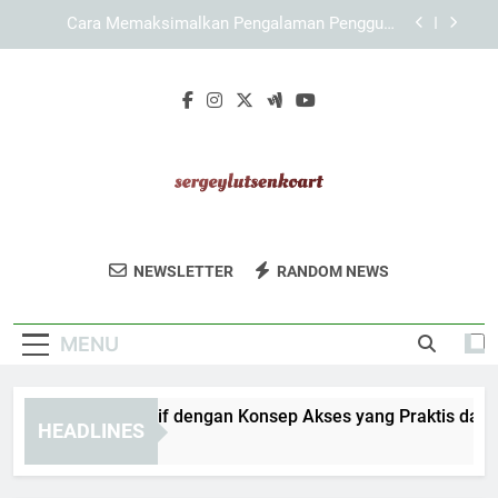
Skip
Panduan Mengenal Sistem Akses TIARA4D
to
secara Detail
content
CORLASLOT Link Alternatif Terbaru untuk
Pengalaman Akses Lebih Nyaman
KAYA787 Alternatif dengan Konsep Akses yang
Praktis dan Konsisten
Cara Memaksimalkan Pengalaman Pengguna
saat Membuka LEBAH4D
Panduan Mengenal Sistem Akses TIARA4D
secara Detail
Sergey Lutsenko
Jelajahi Karya Seni Dan Fotografi Dari
CORLASLOT Link Alternatif Terbaru untuk
NEWSLETTER
RANDOM NEWS
Art
Pengalaman Akses Lebih Nyaman
Sergey Lutsenko. Temukan Koleksi Yang
Unik Dan Inspiratif.
MENU
YA787 Alternatif dengan Konsep Akses yang Praktis dan Kons
HEADLINES
Weeks Ago