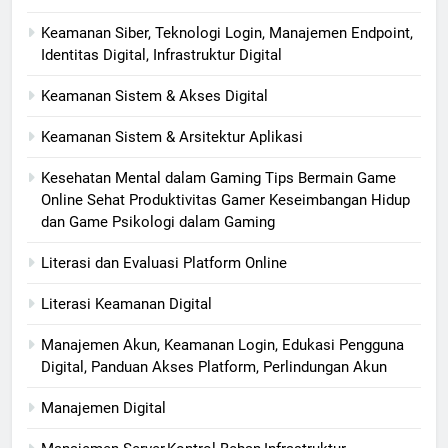
Keamanan Siber, Teknologi Login, Manajemen Endpoint,
Identitas Digital, Infrastruktur Digital
Keamanan Sistem & Akses Digital
Keamanan Sistem & Arsitektur Aplikasi
Kesehatan Mental dalam Gaming Tips Bermain Game
Online Sehat Produktivitas Gamer Keseimbangan Hidup
dan Game Psikologi dalam Gaming
Literasi dan Evaluasi Platform Online
Literasi Keamanan Digital
Manajemen Akun, Keamanan Login, Edukasi Pengguna
Digital, Panduan Akses Platform, Perlindungan Akun
Manajemen Digital