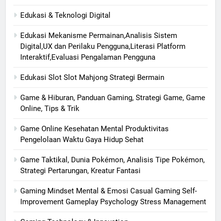
Edukasi & Teknologi Digital
Edukasi Mekanisme Permainan,Analisis Sistem
Digital,UX dan Perilaku Pengguna,Literasi Platform
Interaktif,Evaluasi Pengalaman Pengguna
Edukasi Slot Slot Mahjong Strategi Bermain
Game & Hiburan, Panduan Gaming, Strategi Game, Game
Online, Tips & Trik
Game Online Kesehatan Mental Produktivitas
Pengelolaan Waktu Gaya Hidup Sehat
Game Taktikal, Dunia Pokémon, Analisis Tipe Pokémon,
Strategi Pertarungan, Kreatur Fantasi
Gaming Mindset Mental & Emosi Casual Gaming Self-
Improvement Gameplay Psychology Stress Management