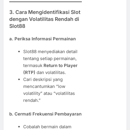
3. Cara Mengidentifikasi Slot
dengan Volatilitas Rendah di
Slot88
a. Periksa Informasi Permainan
Slot88 menyediakan detail
tentang setiap permainan,
termasuk
Return to Player
(RTP)
dan volatilitas.
Cari deskripsi yang
mencantumkan “low
volatility” atau “volatilitas
rendah.”
b. Cermati Frekuensi Pembayaran
Cobalah bermain dalam