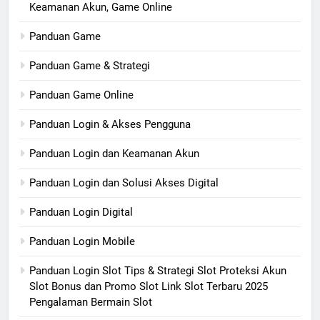
Keamanan Akun, Game Online
Panduan Game
Panduan Game & Strategi
Panduan Game Online
Panduan Login & Akses Pengguna
Panduan Login dan Keamanan Akun
Panduan Login dan Solusi Akses Digital
Panduan Login Digital
Panduan Login Mobile
Panduan Login Slot Tips & Strategi Slot Proteksi Akun
Slot Bonus dan Promo Slot Link Slot Terbaru 2025
Pengalaman Bermain Slot