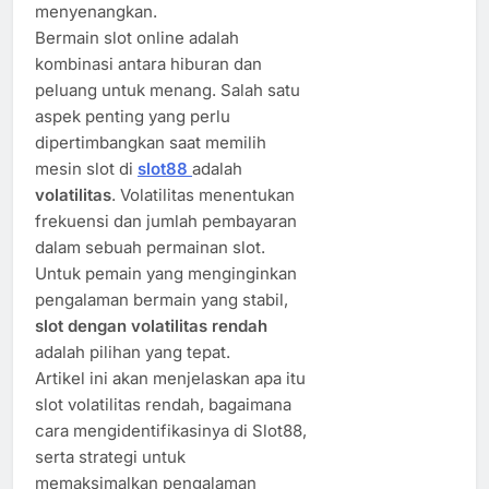
menyenangkan.
Bermain slot online adalah
kombinasi antara hiburan dan
peluang untuk menang. Salah satu
aspek penting yang perlu
dipertimbangkan saat memilih
mesin slot di
slot88
adalah
volatilitas
. Volatilitas menentukan
frekuensi dan jumlah pembayaran
dalam sebuah permainan slot.
Untuk pemain yang menginginkan
pengalaman bermain yang stabil,
slot dengan volatilitas rendah
adalah pilihan yang tepat.
Artikel ini akan menjelaskan apa itu
slot volatilitas rendah, bagaimana
cara mengidentifikasinya di Slot88,
serta strategi untuk
memaksimalkan pengalaman