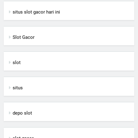
situs slot gacor hari ini
Slot Gacor
slot
situs
depo slot