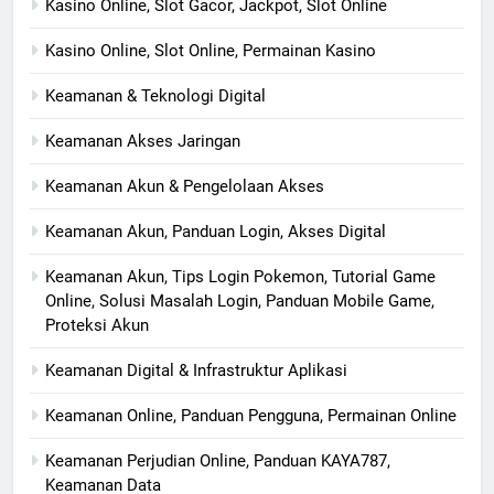
Kasino Online, Slot Gacor, Jackpot, Slot Online
Kasino Online, Slot Online, Permainan Kasino
Keamanan & Teknologi Digital
Keamanan Akses Jaringan
Keamanan Akun & Pengelolaan Akses
Keamanan Akun, Panduan Login, Akses Digital
Keamanan Akun, Tips Login Pokemon, Tutorial Game
Online, Solusi Masalah Login, Panduan Mobile Game,
Proteksi Akun
Keamanan Digital & Infrastruktur Aplikasi
Keamanan Online, Panduan Pengguna, Permainan Online
Keamanan Perjudian Online, Panduan KAYA787,
Keamanan Data