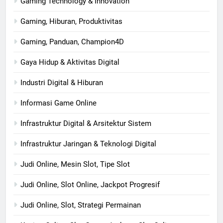
Gaming Technology & Innovation
Gaming, Hiburan, Produktivitas
Gaming, Panduan, Champion4D
Gaya Hidup & Aktivitas Digital
Industri Digital & Hiburan
Informasi Game Online
Infrastruktur Digital & Arsitektur Sistem
Infrastruktur Jaringan & Teknologi Digital
Judi Online, Mesin Slot, Tipe Slot
Judi Online, Slot Online, Jackpot Progresif
Judi Online, Slot, Strategi Permainan