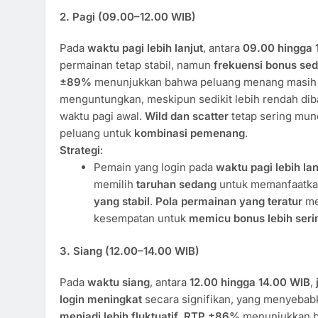
2. Pagi (09.00–12.00 WIB)
Pada
waktu pagi lebih lanjut
, antara
09.00 hingga 
permainan tetap stabil, namun
frekuensi bonus sed
±89%
menunjukkan bahwa peluang menang masih
menguntungkan, meskipun sedikit lebih rendah di
waktu pagi awal.
Wild dan scatter
tetap sering mun
peluang untuk
kombinasi pemenang
.
Strategi
:
Pemain yang login pada
waktu pagi lebih lan
memilih
taruhan sedang
untuk memanfaatk
yang stabil
.
Pola permainan yang teratur
me
kesempatan untuk
memicu bonus lebih seri
3. Siang (12.00–14.00 WIB)
Pada
waktu siang
, antara
12.00 hingga 14.00 WIB
,
login meningkat
secara signifikan, yang menyeba
menjadi lebih fluktuatif
.
RTP ±86%
menunjukkan b