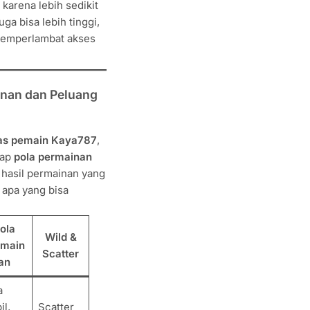
karena lebih sedikit
uga bisa lebih tinggi,
emperlambat akses
inan dan Peluang
tas pemain Kaya787
,
dap
pola permainan
 hasil permainan yang
apa yang bisa
ola
Wild &
rmain
Scatter
an
a
il,
Scatter