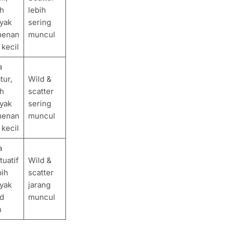
ih
lebih
yak
sering
menan
muncul
 kecil
a
tur,
Wild &
ih
scatter
yak
sering
menan
muncul
 kecil
a
tuatif
Wild &
bih
scatter
yak
jarang
d
muncul
n