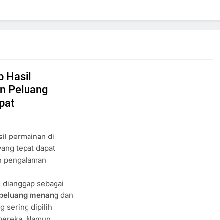
p Hasil
n Peluang
pat
sil permainan di
ang tepat dapat
n pengalaman
ng dianggap sebagai
peluang menang
dan
 sering dipilih
 mereka. Namun,