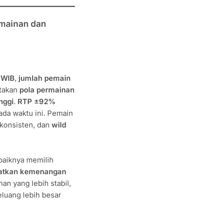
rmainan dan
 WIB
,
jumlah pemain
ptakan
pola permainan
nggi
.
RTP ±92%
da waktu ini. Pemain
konsisten, dan
wild
aiknya memilih
tkan kemenangan
an yang lebih stabil,
luang lebih besar