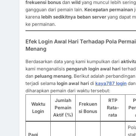
frekuensi bonus
dan
wild
yang muncul lebih sering 
gangguan dari pemain lain.
Kecepatan permainan
j
karena
lebih sedikitnya beban server
yang dapat m
ke permainan.
Efek Login Awal Hari Terhadap Pola Perma
Menang
Berdasarkan data yang kami kumpulkan dari
aktivi
kami menganalisis
pengaruh login awal hari
terha
dan
peluang menang
. Berikut adalah perbandingan
terjadi selama
login awal hari
di
kaya787 login
dan 
diharapkan pemain dari waktu tersebut:
Jumlah
RTP
P
Waktu
Frekuen
Pemain
Rata-
Pe
Login
si Bonus
Aktif (%)
rata
Pol
Pagi
stab