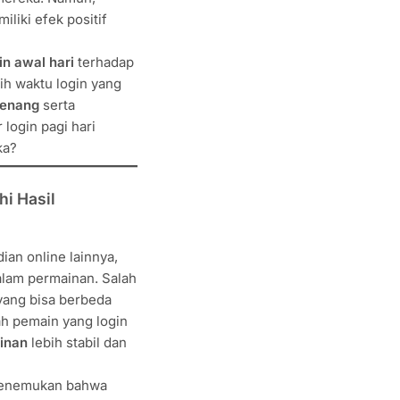
liki efek positif
in awal hari
terhadap
ih waktu login yang
menang
serta
 login pagi hari
ka?
i Hasil
ian online lainnya,
lam permainan. Salah
ang bisa berbeda
lah pemain yang login
inan
lebih stabil dan
 menemukan bahwa