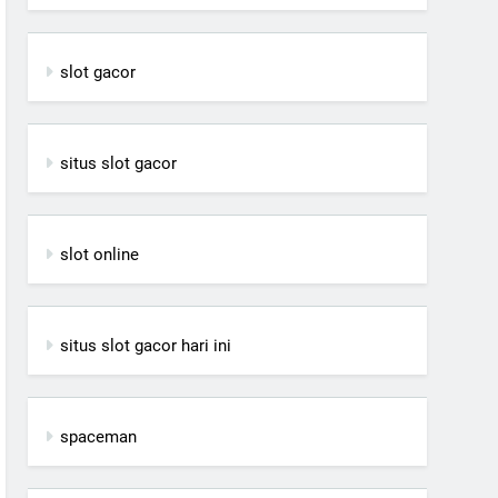
slot gacor
situs slot gacor
slot online
situs slot gacor hari ini
spaceman