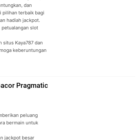
untungkan, dan
pilihan terbaik bagi
an hadiah jackpot.
 petualangan slot
n situs Kaya787 dan
semoga keberuntungan
Gacor Pragmatic
mberikan peluang
cara bermain untuk
n jackpot besar