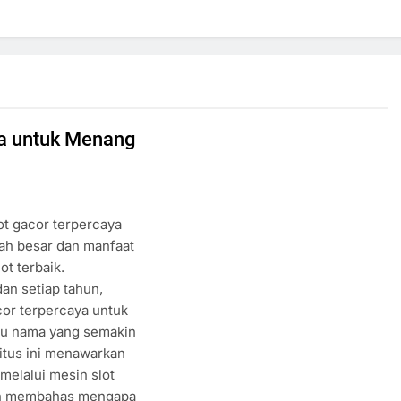
ya untuk Menang
t gacor terpercaya
ah besar dan manfaat
ot terbaik.
dan setiap tahun,
cor terpercaya untuk
atu nama yang semakin
Situs ini menawarkan
elalui mesin slot
kan membahas mengapa