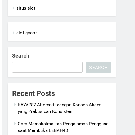
situs slot
slot gacor
Search
SEARCH
Recent Posts
KAYA787 Alternatif dengan Konsep Akses
yang Praktis dan Konsisten
Cara Memaksimalkan Pengalaman Pengguna
saat Membuka LEBAH4D