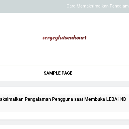
Cara Memaksimalkan Pengalam
Panduan Mengenal
CORLASLOT Link Alternatif Terbaru 
KAYA787 Alternatif dengan Kon
gey Lutsenko Art
Cara Memaksimalkan Pengalam
arya Seni Dan Fotografi Dari Sergey Lutsenko. Temukan Koleksi 
Panduan Mengenal
SAMPLE PAGE
CORLASLOT Link Alternatif Terbaru 
Pengalaman Pengguna saat Membuka LEBAH4D
Pandua
1 Month 