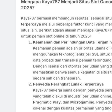
Mengapa Kaya787 Menjadi Situs Slot Gacor
2025?
Kaya787 berhasil membangun reputasi sebagai sit
terpercaya
melalui beberapa faktor kunci yang m
situs lain. Berikut adalah alasan mengapa Kaya787 m
untuk pemain slot online di tahun 2025:
Keamanan dan Perlindungan Data Terjamin
Keamanan pemain adalah prioritas utama di K
menggunakan teknologi enkripsi
SSL
untuk 
data pribadi dan transaksi pemain terlindung
Dengan lisensi dari otoritas perjudian yang 
memastikan bahwa semua kegiatan di situs t
secara sah dan transparan.
Penyedia Perangkat Lunak Terpercaya
Kaya787 bekerja sama dengan penyedia pera
yang telah diakui di industri perjudian online
Pragmatic Play
, dan
Microgaming
. Penyedia
dikenal dengan kualitas permainan yang tingg