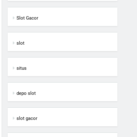
Slot Gacor
slot
situs
depo slot
slot gacor