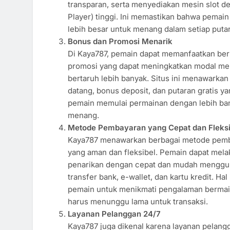
transparan, serta menyediakan mesin slot 
Player) tinggi. Ini memastikan bahwa pemain
lebih besar untuk menang dalam setiap puta
Bonus dan Promosi Menarik
Di Kaya787, pemain dapat memanfaatkan ber
promosi yang dapat meningkatkan modal me
bertaruh lebih banyak. Situs ini menawarka
datang, bonus deposit, dan putaran gratis 
pemain memulai permainan dengan lebih ba
menang.
Metode Pembayaran yang Cepat dan Fleksi
Kaya787 menawarkan berbagai metode pemba
yang aman dan fleksibel. Pemain dapat mela
penarikan dengan cepat dan mudah menggu
transfer bank, e-wallet, dan kartu kredit. H
pemain untuk menikmati pengalaman bermain
harus menunggu lama untuk transaksi.
Layanan Pelanggan 24/7
Kaya787 juga dikenal karena layanan pelang