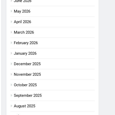
June 2026
May 2026
April 2026
March 2026
February 2026
January 2026
December 2025
November 2025
October 2025
September 2025
August 2025