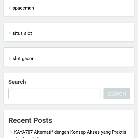
spaceman
situs slot
slot gacor
Search
SEARCH
Recent Posts
KAYA787 Alternatif dengan Konsep Akses yang Praktis