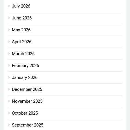
July 2026
June 2026
May 2026
April 2026
March 2026
February 2026
January 2026
December 2025
November 2025
October 2025
September 2025