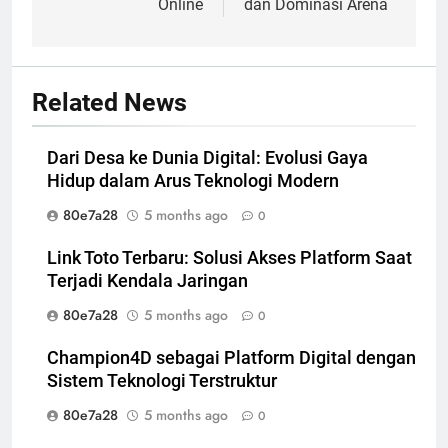
Online
dan Dominasi Arena
Related News
Dari Desa ke Dunia Digital: Evolusi Gaya
Hidup dalam Arus Teknologi Modern
80e7a28
5 months ago
0
Link Toto Terbaru: Solusi Akses Platform Saat
Terjadi Kendala Jaringan
80e7a28
5 months ago
0
Champion4D sebagai Platform Digital dengan
Sistem Teknologi Terstruktur
80e7a28
5 months ago
0