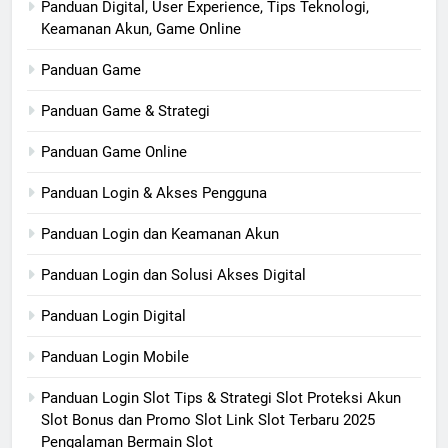
Panduan Digital, User Experience, Tips Teknologi,
Keamanan Akun, Game Online
Panduan Game
Panduan Game & Strategi
Panduan Game Online
Panduan Login & Akses Pengguna
Panduan Login dan Keamanan Akun
Panduan Login dan Solusi Akses Digital
Panduan Login Digital
Panduan Login Mobile
Panduan Login Slot Tips & Strategi Slot Proteksi Akun
Slot Bonus dan Promo Slot Link Slot Terbaru 2025
Pengalaman Bermain Slot