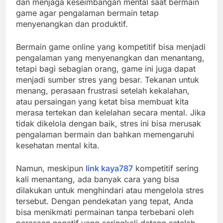
dan menjaga keseimbangan mental saat bermain
game agar pengalaman bermain tetap
menyenangkan dan produktif.
Bermain game online yang kompetitif bisa menjadi
pengalaman yang menyenangkan dan menantang,
tetapi bagi sebagian orang, game ini juga dapat
menjadi sumber stres yang besar. Tekanan untuk
menang, perasaan frustrasi setelah kekalahan,
atau persaingan yang ketat bisa membuat kita
merasa tertekan dan kelelahan secara mental. Jika
tidak dikelola dengan baik, stres ini bisa merusak
pengalaman bermain dan bahkan memengaruhi
kesehatan mental kita.
Namun, meskipun
link kaya787
kompetitif sering
kali menantang, ada banyak cara yang bisa
dilakukan untuk menghindari atau mengelola stres
tersebut. Dengan pendekatan yang tepat, Anda
bisa menikmati permainan tanpa terbebani oleh