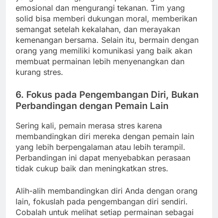
emosional dan mengurangi tekanan. Tim yang
solid bisa memberi dukungan moral, memberikan
semangat setelah kekalahan, dan merayakan
kemenangan bersama. Selain itu, bermain dengan
orang yang memiliki komunikasi yang baik akan
membuat permainan lebih menyenangkan dan
kurang stres.
6.
Fokus pada Pengembangan Diri, Bukan
Perbandingan dengan Pemain Lain
Sering kali, pemain merasa stres karena
membandingkan diri mereka dengan pemain lain
yang lebih berpengalaman atau lebih terampil.
Perbandingan ini dapat menyebabkan perasaan
tidak cukup baik dan meningkatkan stres.
Alih-alih membandingkan diri Anda dengan orang
lain, fokuslah pada pengembangan diri sendiri.
Cobalah untuk melihat setiap permainan sebagai