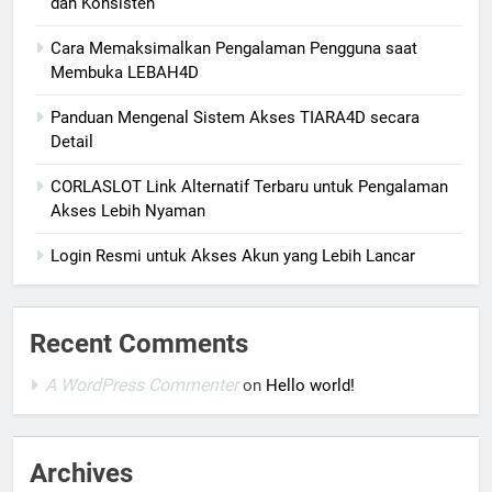
dan Konsisten
Cara Memaksimalkan Pengalaman Pengguna saat
Membuka LEBAH4D
Panduan Mengenal Sistem Akses TIARA4D secara
Detail
CORLASLOT Link Alternatif Terbaru untuk Pengalaman
Akses Lebih Nyaman
Login Resmi untuk Akses Akun yang Lebih Lancar
Recent Comments
A WordPress Commenter
on
Hello world!
Archives