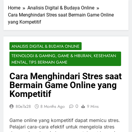
Home
Analisis Digital & Budaya Online
Cara Menghindari Stres saat Bermain Game Online
yang Kompetitif
ANALISIS DIGITAL & BUDAYA ONLINE
TEKNOLOGI & GAMING, GAME & HIBURAN, KESEHATAN
MENTAL, TIPS BERMAIN GAME
Cara Menghindari Stres saat
Bermain Game Online yang
Kompetitif
0
80e7a28
8 Months Ago
9 Mins
Game online yang kompetitif dapat memicu stres.
Pelajari cara-cara efektif untuk mengelola stres