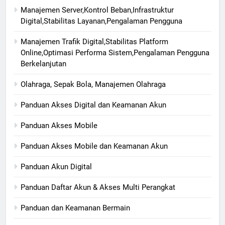
Manajemen Server,Kontrol Beban,Infrastruktur
Digital,Stabilitas Layanan,Pengalaman Pengguna
Manajemen Trafik Digital,Stabilitas Platform
Online,Optimasi Performa Sistem,Pengalaman Pengguna
Berkelanjutan
Olahraga, Sepak Bola, Manajemen Olahraga
Panduan Akses Digital dan Keamanan Akun
Panduan Akses Mobile
Panduan Akses Mobile dan Keamanan Akun
Panduan Akun Digital
Panduan Daftar Akun & Akses Multi Perangkat
Panduan dan Keamanan Bermain