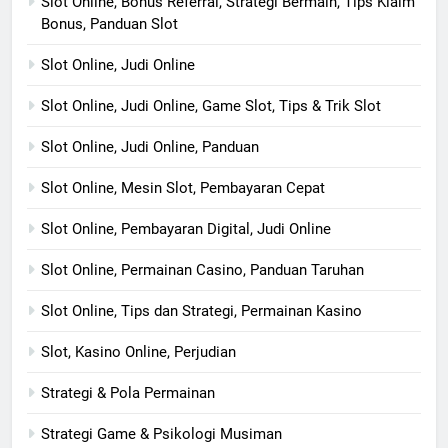
Slot Online, Bonus Referral, Strategi Bermain, Tips Klaim
Bonus, Panduan Slot
Slot Online, Judi Online
Slot Online, Judi Online, Game Slot, Tips & Trik Slot
Slot Online, Judi Online, Panduan
Slot Online, Mesin Slot, Pembayaran Cepat
Slot Online, Pembayaran Digital, Judi Online
Slot Online, Permainan Casino, Panduan Taruhan
Slot Online, Tips dan Strategi, Permainan Kasino
Slot, Kasino Online, Perjudian
Strategi & Pola Permainan
Strategi Game & Psikologi Musiman