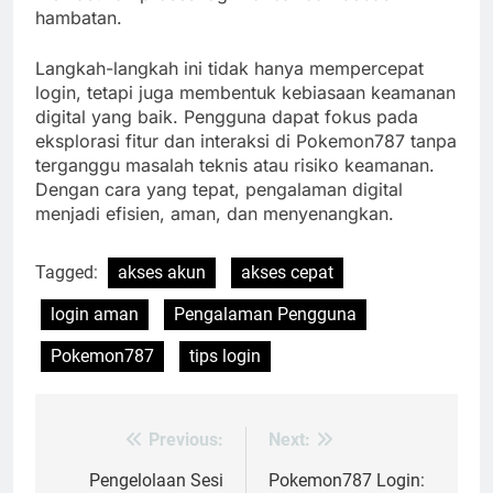
hambatan.
Langkah-langkah ini tidak hanya mempercepat
login, tetapi juga membentuk kebiasaan keamanan
digital yang baik. Pengguna dapat fokus pada
eksplorasi fitur dan interaksi di Pokemon787 tanpa
terganggu masalah teknis atau risiko keamanan.
Dengan cara yang tepat, pengalaman digital
menjadi efisien, aman, dan menyenangkan.
Tagged:
akses akun
akses cepat
login aman
Pengalaman Pengguna
Pokemon787
tips login
Previous:
Next:
Post
navigation
Pengelolaan Sesi
Pokemon787 Login: