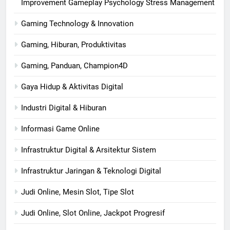
Improvement Gameplay Psychology Stress Management
Gaming Technology & Innovation
Gaming, Hiburan, Produktivitas
Gaming, Panduan, Champion4D
Gaya Hidup & Aktivitas Digital
Industri Digital & Hiburan
Informasi Game Online
Infrastruktur Digital & Arsitektur Sistem
Infrastruktur Jaringan & Teknologi Digital
Judi Online, Mesin Slot, Tipe Slot
Judi Online, Slot Online, Jackpot Progresif