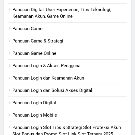
Panduan Digital, User Experience, Tips Teknologi,
Keamanan Akun, Game Online
Panduan Game
Panduan Game & Strategi
Panduan Game Online
Panduan Login & Akses Pengguna
Panduan Login dan Keamanan Akun
Panduan Login dan Solusi Akses Digital
Panduan Login Digital
Panduan Login Mobile
Panduan Login Slot Tips & Strategi Slot Proteksi Akun
Slot Bonus dan Promo Slot Link Slot Terbaru 2025