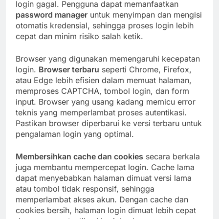
login gagal. Pengguna dapat memanfaatkan
password manager
untuk menyimpan dan mengisi
otomatis kredensial, sehingga proses login lebih
cepat dan minim risiko salah ketik.
Browser yang digunakan memengaruhi kecepatan
login.
Browser terbaru
seperti Chrome, Firefox,
atau Edge lebih efisien dalam memuat halaman,
memproses CAPTCHA, tombol login, dan form
input. Browser yang usang kadang memicu error
teknis yang memperlambat proses autentikasi.
Pastikan browser diperbarui ke versi terbaru untuk
pengalaman login yang optimal.
Membersihkan cache dan cookies
secara berkala
juga membantu mempercepat login. Cache lama
dapat menyebabkan halaman dimuat versi lama
atau tombol tidak responsif, sehingga
memperlambat akses akun. Dengan cache dan
cookies bersih, halaman login dimuat lebih cepat