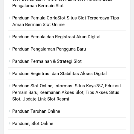
Pengalaman Bermain Slot
Panduan Pemula CorlaSlot Situs Slot Terpercaya Tips
Aman Bermain Slot Online
Panduan Pemula dan Registrasi Akun Digital
Panduan Pengalaman Pengguna Baru
Panduan Permainan & Strategi Slot
Panduan Registrasi dan Stabilitas Akses Digital
Panduan Slot Online, Informasi Situs Kaya787, Edukasi
Pemain Baru, Keamanan Akses Slot, Tips Akses Situs
Slot, Update Link Slot Resmi
Panduan Taruhan Online
Panduan, Slot Online