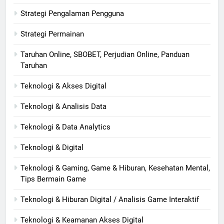
Strategi Pengalaman Pengguna
Strategi Permainan
Taruhan Online, SBOBET, Perjudian Online, Panduan
Taruhan
Teknologi & Akses Digital
Teknologi & Analisis Data
Teknologi & Data Analytics
Teknologi & Digital
Teknologi & Gaming, Game & Hiburan, Kesehatan Mental,
Tips Bermain Game
Teknologi & Hiburan Digital / Analisis Game Interaktif
Teknologi & Keamanan Akses Digital