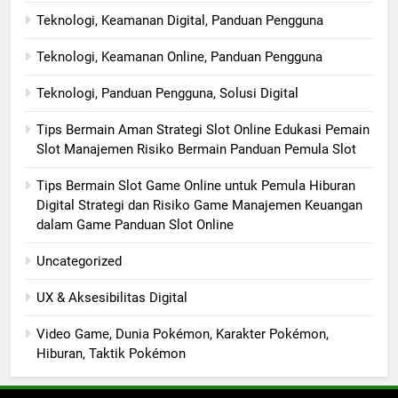
Teknologi, Keamanan Digital, Panduan Pengguna
Teknologi, Keamanan Online, Panduan Pengguna
Teknologi, Panduan Pengguna, Solusi Digital
Tips Bermain Aman Strategi Slot Online Edukasi Pemain
Slot Manajemen Risiko Bermain Panduan Pemula Slot
Tips Bermain Slot Game Online untuk Pemula Hiburan
Digital Strategi dan Risiko Game Manajemen Keuangan
dalam Game Panduan Slot Online
Uncategorized
UX & Aksesibilitas Digital
Video Game, Dunia Pokémon, Karakter Pokémon,
Hiburan, Taktik Pokémon