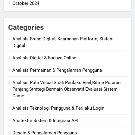
October 2024
Categories
Analisis Brand Digital, Keamanan Platform, Sistem
Digital
Analisis Digital & Budaya Online
Analisis Permainan & Pengalaman Pengguna
Analisis Pola Visual,Studi Perilaku Reel,Ritme Putaran
Panjang,Strategi Bermain Observatif,Evaluasi Sistem
Game
Analisis Teknologi Pengguna & Perilaku Login
Arsitektur Sistem & Integrasi API
Desain & Pengalaman Pengguna