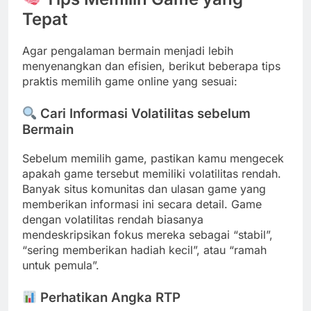
Tepat
Agar pengalaman bermain menjadi lebih
menyenangkan dan efisien, berikut beberapa tips
praktis memilih game online yang sesuai:
Cari Informasi Volatilitas sebelum
Bermain
Sebelum memilih game, pastikan kamu mengecek
apakah game tersebut memiliki volatilitas rendah.
Banyak situs komunitas dan ulasan game yang
memberikan informasi ini secara detail. Game
dengan volatilitas rendah biasanya
mendeskripsikan fokus mereka sebagai “stabil”,
“sering memberikan hadiah kecil”, atau “ramah
untuk pemula”.
Perhatikan Angka RTP