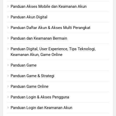
Panduan Akses Mobile dan Keamanan Akun
Panduan Akun Digital
Panduan Daftar Akun & Akses Multi Perangkat
Panduan dan Keamanan Bermain
Panduan Digital, User Experience, Tips Teknologi,
Keamanan Akun, Game Online
Panduan Game
Panduan Game & Strategi
Panduan Game Online
Panduan Login & Akses Pengguna
Panduan Login dan Keamanan Akun