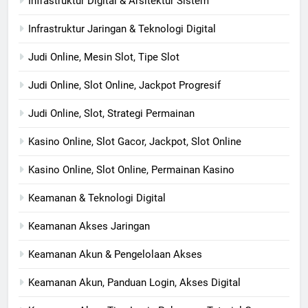
Infrastruktur Digital & Arsitektur Sistem
Infrastruktur Jaringan & Teknologi Digital
Judi Online, Mesin Slot, Tipe Slot
Judi Online, Slot Online, Jackpot Progresif
Judi Online, Slot, Strategi Permainan
Kasino Online, Slot Gacor, Jackpot, Slot Online
Kasino Online, Slot Online, Permainan Kasino
Keamanan & Teknologi Digital
Keamanan Akses Jaringan
Keamanan Akun & Pengelolaan Akses
Keamanan Akun, Panduan Login, Akses Digital