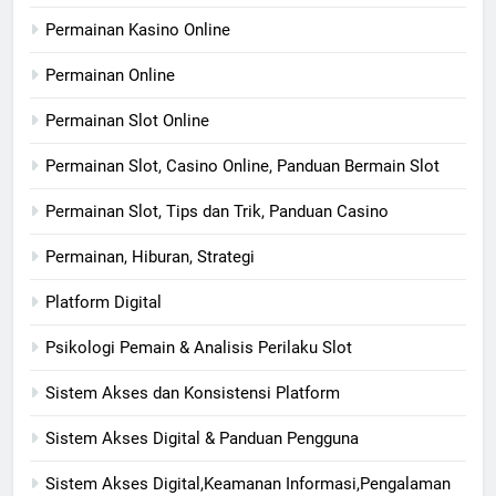
Permainan Kasino Online
Permainan Online
Permainan Slot Online
Permainan Slot, Casino Online, Panduan Bermain Slot
Permainan Slot, Tips dan Trik, Panduan Casino
Permainan, Hiburan, Strategi
Platform Digital
Psikologi Pemain & Analisis Perilaku Slot
Sistem Akses dan Konsistensi Platform
Sistem Akses Digital & Panduan Pengguna
Sistem Akses Digital,Keamanan Informasi,Pengalaman