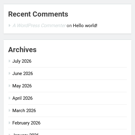
Recent Comments
A WordPress Commenter
on
Hello world!
Archives
July 2026
June 2026
May 2026
April 2026
March 2026
February 2026