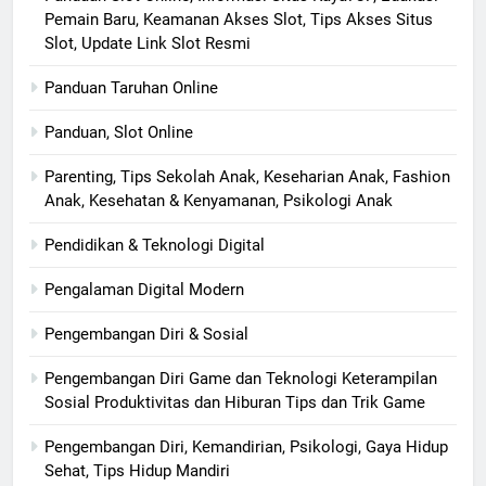
Pemain Baru, Keamanan Akses Slot, Tips Akses Situs
Slot, Update Link Slot Resmi
Panduan Taruhan Online
Panduan, Slot Online
Parenting, Tips Sekolah Anak, Keseharian Anak, Fashion
Anak, Kesehatan & Kenyamanan, Psikologi Anak
Pendidikan & Teknologi Digital
Pengalaman Digital Modern
Pengembangan Diri & Sosial
Pengembangan Diri Game dan Teknologi Keterampilan
Sosial Produktivitas dan Hiburan Tips dan Trik Game
Pengembangan Diri, Kemandirian, Psikologi, Gaya Hidup
Sehat, Tips Hidup Mandiri