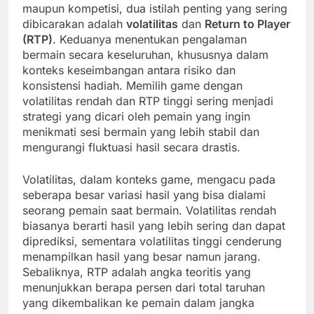
maupun kompetisi, dua istilah penting yang sering
dibicarakan adalah
volatilitas
dan
Return to Player
(RTP)
. Keduanya menentukan pengalaman
bermain secara keseluruhan, khususnya dalam
konteks keseimbangan antara risiko dan
konsistensi hadiah. Memilih game dengan
volatilitas rendah dan RTP tinggi sering menjadi
strategi yang dicari oleh pemain yang ingin
menikmati sesi bermain yang lebih stabil dan
mengurangi fluktuasi hasil secara drastis.
Volatilitas, dalam konteks game, mengacu pada
seberapa besar variasi hasil yang bisa dialami
seorang pemain saat bermain. Volatilitas rendah
biasanya berarti hasil yang lebih sering dan dapat
diprediksi, sementara volatilitas tinggi cenderung
menampilkan hasil yang besar namun jarang.
Sebaliknya, RTP adalah angka teoritis yang
menunjukkan berapa persen dari total taruhan
yang dikembalikan ke pemain dalam jangka