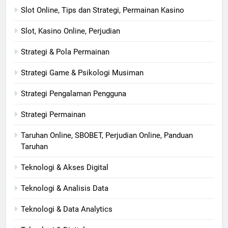
Slot Online, Tips dan Strategi, Permainan Kasino
Slot, Kasino Online, Perjudian
Strategi & Pola Permainan
Strategi Game & Psikologi Musiman
Strategi Pengalaman Pengguna
Strategi Permainan
Taruhan Online, SBOBET, Perjudian Online, Panduan
Taruhan
Teknologi & Akses Digital
Teknologi & Analisis Data
Teknologi & Data Analytics