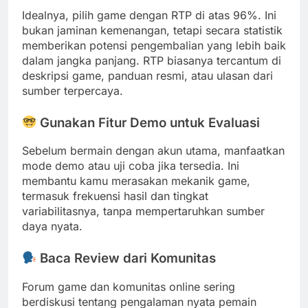
Idealnya, pilih game dengan RTP di atas 96%. Ini
bukan jaminan kemenangan, tetapi secara statistik
memberikan potensi pengembalian yang lebih baik
dalam jangka panjang. RTP biasanya tercantum di
deskripsi game, panduan resmi, atau ulasan dari
sumber terpercaya.
Gunakan Fitur Demo untuk Evaluasi
Sebelum bermain dengan akun utama, manfaatkan
mode demo atau uji coba jika tersedia. Ini
membantu kamu merasakan mekanik game,
termasuk frekuensi hasil dan tingkat
variabilitasnya, tanpa mempertaruhkan sumber
daya nyata.
Baca Review dari Komunitas
Forum game dan komunitas online sering
berdiskusi tentang pengalaman nyata pemain