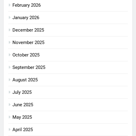
February 2026
January 2026
December 2025
November 2025
October 2025
September 2025
August 2025
July 2025
June 2025
May 2025
April 2025