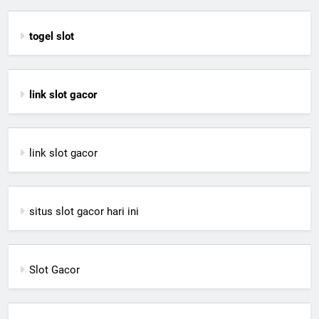
togel slot
link slot gacor
link slot gacor
situs slot gacor hari ini
Slot Gacor