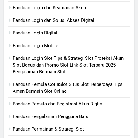
Panduan Login dan Keamanan Akun
Panduan Login dan Solusi Akses Digital
Panduan Login Digital
Panduan Login Mobile
Panduan Login Slot Tips & Strategi Slot Proteksi Akun
Slot Bonus dan Promo Slot Link Slot Terbaru 2025
Pengalaman Bermain Slot
Panduan Pemula CorlaSlot Situs Slot Terpercaya Tips
Aman Bermain Slot Online
Panduan Pemula dan Registrasi Akun Digital
Panduan Pengalaman Pengguna Baru
Panduan Permainan & Strategi Slot