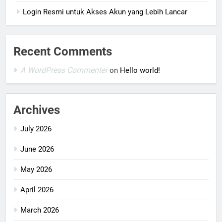
Login Resmi untuk Akses Akun yang Lebih Lancar
Recent Comments
A WordPress Commenter
on
Hello world!
Archives
July 2026
June 2026
May 2026
April 2026
March 2026