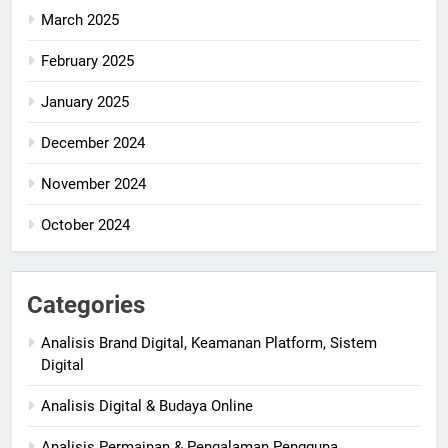
March 2025
February 2025
January 2025
December 2024
November 2024
October 2024
Categories
Analisis Brand Digital, Keamanan Platform, Sistem
Digital
Analisis Digital & Budaya Online
Analisis Permainan & Pengalaman Pengguna