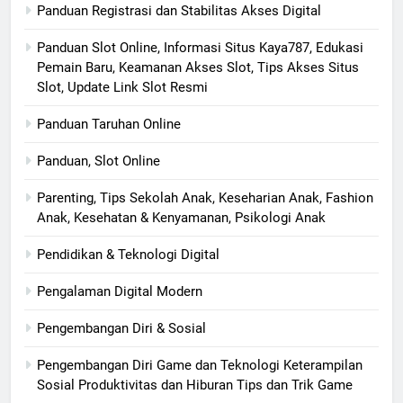
Panduan Registrasi dan Stabilitas Akses Digital
Panduan Slot Online, Informasi Situs Kaya787, Edukasi
Pemain Baru, Keamanan Akses Slot, Tips Akses Situs
Slot, Update Link Slot Resmi
Panduan Taruhan Online
Panduan, Slot Online
Parenting, Tips Sekolah Anak, Keseharian Anak, Fashion
Anak, Kesehatan & Kenyamanan, Psikologi Anak
Pendidikan & Teknologi Digital
Pengalaman Digital Modern
Pengembangan Diri & Sosial
Pengembangan Diri Game dan Teknologi Keterampilan
Sosial Produktivitas dan Hiburan Tips dan Trik Game