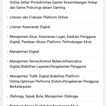
Online Sehat Produktivitas Gamer Keseimbangan Hidup
dan Game Psikologi dalam Gaming
Literasi dan Evaluasi Platform Online
Literasi Keamanan Digital
Manajemen Akun, Keamanan Login, Edukasi Pengguna
Digital, Panduan Akses Platform, Perlindungan Akun
Manajemen Digital
Manajemen Server,Kontrol Beban,Infrastruktur
Digital,Stabilitas Layanan,Pengalaman Pengguna
Manajemen Trafik Digital,Stabilitas Platform
Online,Optimasi Performa Sistem,Pengalaman Pengguna
Berkelanjutan
Olahraga, Sepak Bola, Manajemen Olahraga