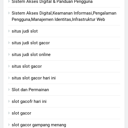
Sistem Akses Digital & Panduan Pengguna
Sistem Akses Digital,Keamanan Informasi,Pengalaman
Pengguna,Manajemen Identitas,Infrastruktur Web
situs judi slot
situs judi slot gacor
situs judi slot online
situs slot gacor
situs slot gacor hari ini
Slot dan Permainan
slot gacofr hari ini
slot gacor
slot gacor gampang menang