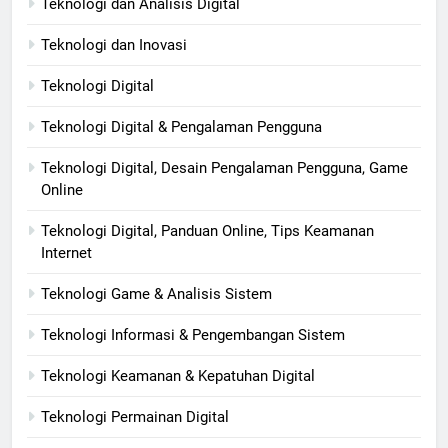
Teknologi dan Analisis Digital
Teknologi dan Inovasi
Teknologi Digital
Teknologi Digital & Pengalaman Pengguna
Teknologi Digital, Desain Pengalaman Pengguna, Game
Online
Teknologi Digital, Panduan Online, Tips Keamanan
Internet
Teknologi Game & Analisis Sistem
Teknologi Informasi & Pengembangan Sistem
Teknologi Keamanan & Kepatuhan Digital
Teknologi Permainan Digital