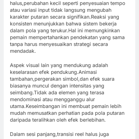
halus,perubahan kecil seperti penyesuaian tempo
atau variasi input tidak langsung mengubah
karakter putaran secara signifikan.Reaksi yang
konsisten menunjukkan bahwa sistem bekerja
dalam pola yang terukur.Hal ini memungkinkan
pemain mempertahankan pendekatan yang sama
tanpa harus menyesuaikan strategi secara
mendadak.
Aspek visual lain yang mendukung adalah
keselarasan efek pendukung.Animasi
tambahan,pergerakan simbol,dan efek suara
biasanya muncul dengan intensitas yang
seimbang.Tidak ada elemen yang terasa
mendominasi atau mengganggu alur
utama.Keseimbangan ini membuat pemain lebih
mudah memusatkan perhatian pada pola putaran
daripada teralihkan oleh efek berlebihan.
Dalam sesi panjang,transisi reel halus juga