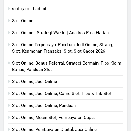
slot gacor hari ini
Slot Online
Slot Online | Strategi Waktu | Analisis Pola Harian
Slot Online Terpercaya, Panduan Judi Online, Strategi
Slot, Keamanan Transaksi Slot, Slot Gacor 2026
Slot Online, Bonus Referral, Strategi Bermain, Tips Klaim
Bonus, Panduan Slot
Slot Online, Judi Online
Slot Online, Judi Online, Game Slot, Tips & Trik Slot
Slot Online, Judi Online, Panduan
Slot Online, Mesin Slot, Pembayaran Cepat
Slot Online, Pembayaran Digital, Judi Online