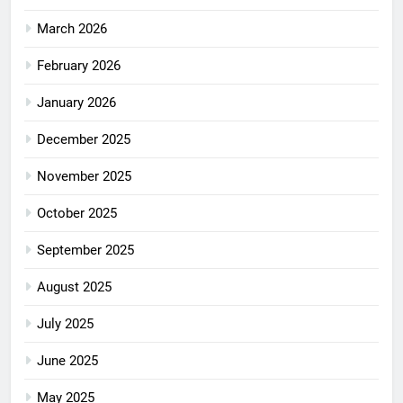
March 2026
February 2026
January 2026
December 2025
November 2025
October 2025
September 2025
August 2025
July 2025
June 2025
May 2025