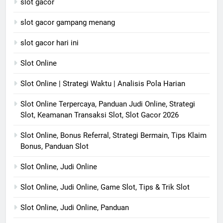
slot gacor
slot gacor gampang menang
slot gacor hari ini
Slot Online
Slot Online | Strategi Waktu | Analisis Pola Harian
Slot Online Terpercaya, Panduan Judi Online, Strategi
Slot, Keamanan Transaksi Slot, Slot Gacor 2026
Slot Online, Bonus Referral, Strategi Bermain, Tips Klaim
Bonus, Panduan Slot
Slot Online, Judi Online
Slot Online, Judi Online, Game Slot, Tips & Trik Slot
Slot Online, Judi Online, Panduan