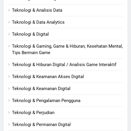
Teknologi & Analisis Data
Teknologi & Data Analytics
Teknologi & Digital
Teknologi & Gaming, Game & Hiburan, Kesehatan Mental,
Tips Bermain Game
Teknologi & Hiburan Digital / Analisis Game Interaktif
Teknologi & Keamanan Akses Digital
Teknologi & Keamanan Digital
Teknologi & Pengalaman Pengguna
Teknologi & Perjudian
Teknologi & Permainan Digital