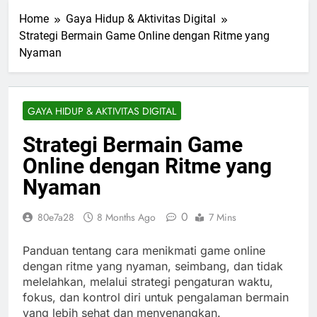
Home
Gaya Hidup & Aktivitas Digital
Strategi Bermain Game Online dengan Ritme yang
Nyaman
GAYA HIDUP & AKTIVITAS DIGITAL
Strategi Bermain Game
Online dengan Ritme yang
Nyaman
0
80e7a28
8 Months Ago
7 Mins
Panduan tentang cara menikmati game online
dengan ritme yang nyaman, seimbang, dan tidak
melelahkan, melalui strategi pengaturan waktu,
fokus, dan kontrol diri untuk pengalaman bermain
yang lebih sehat dan menyenangkan.