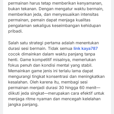
permainan harus tetap memberikan kenyamanan,
bukan tekanan. Dengan mengatur waktu bermain,
memberikan jeda, dan menyesuaikan intensitas
permainan, pemain dapat menjaga kualitas
pengalaman sekaligus keseimbangan kehidupan
pribadi.
Salah satu strategi pertama adalah menentukan
durasi sesi bermain. Tidak semua
link kaya787
cocok dimainkan dalam waktu panjang tanpa
henti. Game kompetitif misalnya, memerlukan
fokus penuh dan kondisi mental yang stabil.
Memainkan game jenis ini terlalu lama dapat
mengurangi tingkat konsentrasi dan meningkatkan
kesalahan. Oleh karena itu, membagi sesi
permainan menjadi durasi 30 hingga 60 menit—
diikuti jeda singkat—merupakan cara efektif untuk
menjaga ritme nyaman dan mencegah kelelahan
jangka panjang.