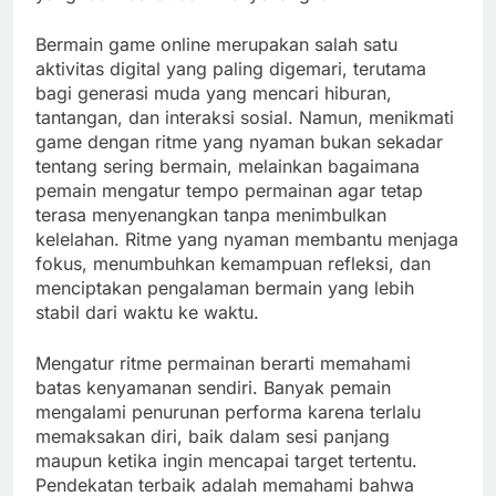
Bermain game online merupakan salah satu
aktivitas digital yang paling digemari, terutama
bagi generasi muda yang mencari hiburan,
tantangan, dan interaksi sosial. Namun, menikmati
game dengan ritme yang nyaman bukan sekadar
tentang sering bermain, melainkan bagaimana
pemain mengatur tempo permainan agar tetap
terasa menyenangkan tanpa menimbulkan
kelelahan. Ritme yang nyaman membantu menjaga
fokus, menumbuhkan kemampuan refleksi, dan
menciptakan pengalaman bermain yang lebih
stabil dari waktu ke waktu.
Mengatur ritme permainan berarti memahami
batas kenyamanan sendiri. Banyak pemain
mengalami penurunan performa karena terlalu
memaksakan diri, baik dalam sesi panjang
maupun ketika ingin mencapai target tertentu.
Pendekatan terbaik adalah memahami bahwa