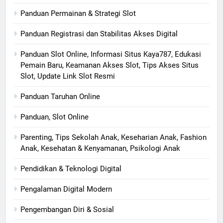
Panduan Permainan & Strategi Slot
Panduan Registrasi dan Stabilitas Akses Digital
Panduan Slot Online, Informasi Situs Kaya787, Edukasi
Pemain Baru, Keamanan Akses Slot, Tips Akses Situs
Slot, Update Link Slot Resmi
Panduan Taruhan Online
Panduan, Slot Online
Parenting, Tips Sekolah Anak, Keseharian Anak, Fashion
Anak, Kesehatan & Kenyamanan, Psikologi Anak
Pendidikan & Teknologi Digital
Pengalaman Digital Modern
Pengembangan Diri & Sosial