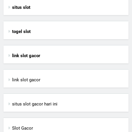
situs slot
togel slot
link slot gacor
link slot gacor
situs slot gacor hari ini
Slot Gacor