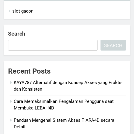
slot gacor
Search
SEARCH
Recent Posts
KAYA787 Alternatif dengan Konsep Akses yang Praktis
dan Konsisten
Cara Memaksimalkan Pengalaman Pengguna saat
Membuka LEBAH4D
Panduan Mengenal Sistem Akses TIARA4D secara
Detail