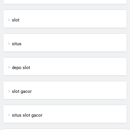
slot
situs
depo slot
slot gacor
situs slot gacor