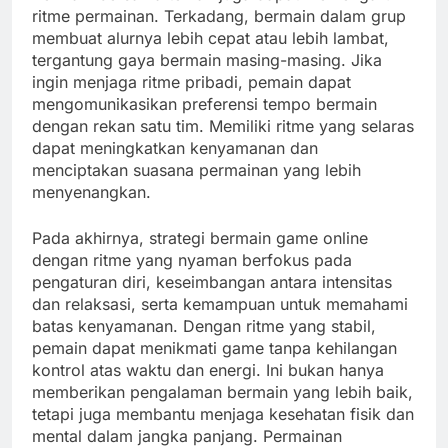
ritme permainan. Terkadang, bermain dalam grup
membuat alurnya lebih cepat atau lebih lambat,
tergantung gaya bermain masing-masing. Jika
ingin menjaga ritme pribadi, pemain dapat
mengomunikasikan preferensi tempo bermain
dengan rekan satu tim. Memiliki ritme yang selaras
dapat meningkatkan kenyamanan dan
menciptakan suasana permainan yang lebih
menyenangkan.
Pada akhirnya, strategi bermain game online
dengan ritme yang nyaman berfokus pada
pengaturan diri, keseimbangan antara intensitas
dan relaksasi, serta kemampuan untuk memahami
batas kenyamanan. Dengan ritme yang stabil,
pemain dapat menikmati game tanpa kehilangan
kontrol atas waktu dan energi. Ini bukan hanya
memberikan pengalaman bermain yang lebih baik,
tetapi juga membantu menjaga kesehatan fisik dan
mental dalam jangka panjang. Permainan