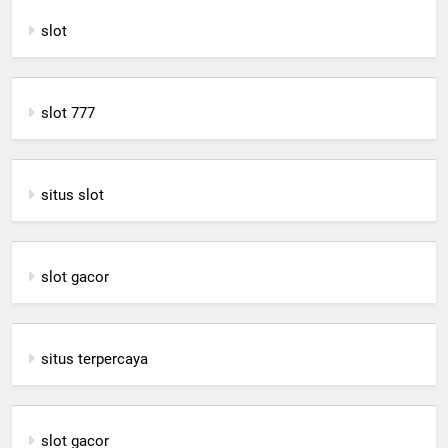
slot
slot 777
situs slot
slot gacor
situs terpercaya
slot gacor