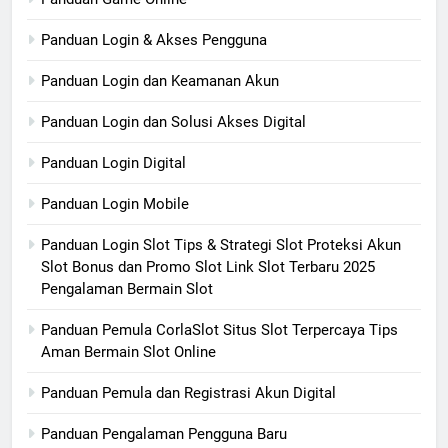
Panduan Login & Akses Pengguna
Panduan Login dan Keamanan Akun
Panduan Login dan Solusi Akses Digital
Panduan Login Digital
Panduan Login Mobile
Panduan Login Slot Tips & Strategi Slot Proteksi Akun
Slot Bonus dan Promo Slot Link Slot Terbaru 2025
Pengalaman Bermain Slot
Panduan Pemula CorlaSlot Situs Slot Terpercaya Tips
Aman Bermain Slot Online
Panduan Pemula dan Registrasi Akun Digital
Panduan Pengalaman Pengguna Baru