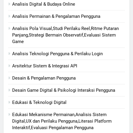
Analisis Digital & Budaya Online
Analisis Permainan & Pengalaman Pengguna
Analisis Pola Visual,Studi Perilaku Reel,Ritme Putaran
Panjang,Strategi Bermain Observatif,Evaluasi Sistem
Game
Analisis Teknologi Pengguna & Perilaku Login
Arsitektur Sistem & Integrasi API
Desain & Pengalaman Pengguna
Desain Game Digital & Psikologi Interaksi Pengguna
Edukasi & Teknologi Digital
Edukasi Mekanisme Permainan,Analisis Sistem
Digital,UX dan Perilaku Pengguna,Literasi Platform
Interaktif,Evaluasi Pengalaman Pengguna