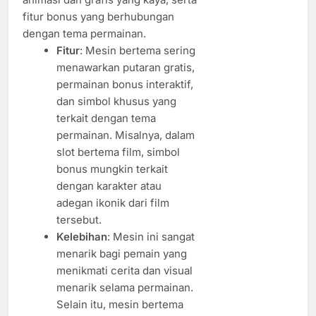
fitur bonus yang berhubungan
dengan tema permainan.
Fitur
: Mesin bertema sering
menawarkan putaran gratis,
permainan bonus interaktif,
dan simbol khusus yang
terkait dengan tema
permainan. Misalnya, dalam
slot bertema film, simbol
bonus mungkin terkait
dengan karakter atau
adegan ikonik dari film
tersebut.
Kelebihan
: Mesin ini sangat
menarik bagi pemain yang
menikmati cerita dan visual
menarik selama permainan.
Selain itu, mesin bertema