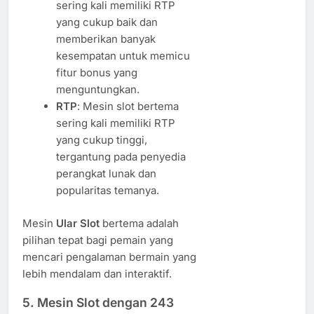
sering kali memiliki RTP
yang cukup baik dan
memberikan banyak
kesempatan untuk memicu
fitur bonus yang
menguntungkan.
RTP
: Mesin slot bertema
sering kali memiliki RTP
yang cukup tinggi,
tergantung pada penyedia
perangkat lunak dan
popularitas temanya.
Mesin
Ular Slot
bertema adalah
pilihan tepat bagi pemain yang
mencari pengalaman bermain yang
lebih mendalam dan interaktif.
5. Mesin Slot dengan 243