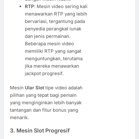
RTP
: Mesin video sering kali
menawarkan RTP yang lebih
bervariasi, tergantung pada
penyedia perangkat lunak
dan jenis permainan.
Beberapa mesin video
memiliki RTP yang sangat
menguntungkan, terutama
jika mereka menawarkan
jackpot progresif.
Mesin
Ular Slot
tipe video adalah
pilihan yang tepat bagi pemain
yang menginginkan lebih banyak
tantangan dan fitur bonus yang
menarik.
3. Mesin Slot Progresif