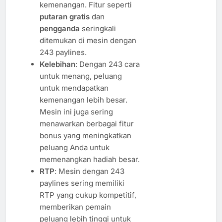
kemenangan. Fitur seperti
putaran gratis
dan
pengganda
seringkali
ditemukan di mesin dengan
243 paylines.
Kelebihan
: Dengan 243 cara
untuk menang, peluang
untuk mendapatkan
kemenangan lebih besar.
Mesin ini juga sering
menawarkan berbagai fitur
bonus yang meningkatkan
peluang Anda untuk
memenangkan hadiah besar.
RTP
: Mesin dengan 243
paylines sering memiliki
RTP yang cukup kompetitif,
memberikan pemain
peluang lebih tinggi untuk