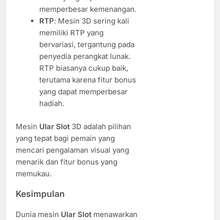
memperbesar kemenangan.
RTP
: Mesin 3D sering kali
memiliki RTP yang
bervariasi, tergantung pada
penyedia perangkat lunak.
RTP biasanya cukup baik,
terutama karena fitur bonus
yang dapat memperbesar
hadiah.
Mesin
Ular Slot
3D adalah pilihan
yang tepat bagi pemain yang
mencari pengalaman visual yang
menarik dan fitur bonus yang
memukau.
Kesimpulan
Dunia mesin
Ular Slot
menawarkan