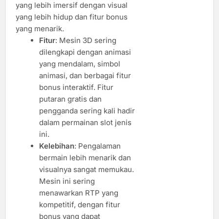
yang lebih imersif dengan visual
yang lebih hidup dan fitur bonus
yang menarik.
Fitur
: Mesin 3D sering
dilengkapi dengan animasi
yang mendalam, simbol
animasi, dan berbagai fitur
bonus interaktif. Fitur
putaran gratis dan
pengganda sering kali hadir
dalam permainan slot jenis
ini.
Kelebihan
: Pengalaman
bermain lebih menarik dan
visualnya sangat memukau.
Mesin ini sering
menawarkan RTP yang
kompetitif, dengan fitur
bonus yang dapat