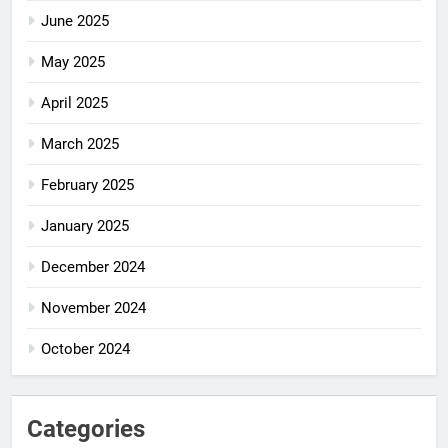
June 2025
May 2025
April 2025
March 2025
February 2025
January 2025
December 2024
November 2024
October 2024
Categories