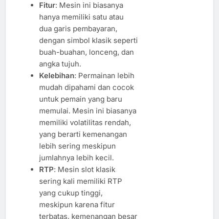
Fitur
: Mesin ini biasanya
hanya memiliki satu atau
dua garis pembayaran,
dengan simbol klasik seperti
buah-buahan, lonceng, dan
angka tujuh.
Kelebihan
: Permainan lebih
mudah dipahami dan cocok
untuk pemain yang baru
memulai. Mesin ini biasanya
memiliki volatilitas rendah,
yang berarti kemenangan
lebih sering meskipun
jumlahnya lebih kecil.
RTP
: Mesin slot klasik
sering kali memiliki RTP
yang cukup tinggi,
meskipun karena fitur
terbatas, kemenangan besar