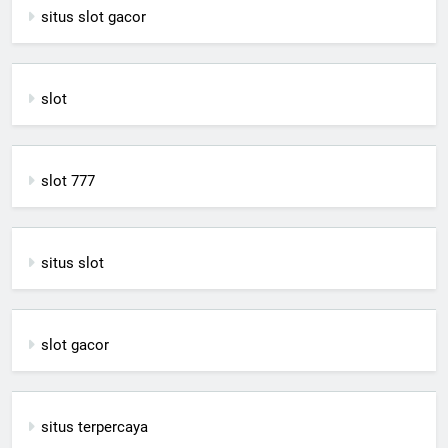
situs slot gacor
slot
slot 777
situs slot
slot gacor
situs terpercaya