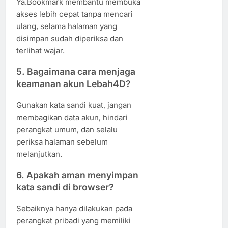
Ya.Bookmark membantu membuka
akses lebih cepat tanpa mencari
ulang, selama halaman yang
disimpan sudah diperiksa dan
terlihat wajar.
5. Bagaimana cara menjaga
keamanan akun Lebah4D?
Gunakan kata sandi kuat, jangan
membagikan data akun, hindari
perangkat umum, dan selalu
periksa halaman sebelum
melanjutkan.
6. Apakah aman menyimpan
kata sandi di browser?
Sebaiknya hanya dilakukan pada
perangkat pribadi yang memiliki