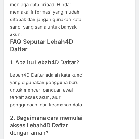
menjaga data pribadi.Hindari
memakai informasi yang mudah
ditebak dan jangan gunakan kata
sandi yang sama untuk banyak
akun.
FAQ Seputar Lebah4D
Daftar
1. Apa itu Lebah4D Daftar?
Lebah4D Daftar adalah kata kunci
yang digunakan pengguna baru
untuk mencari panduan awal
terkait akses akun, alur
penggunaan, dan keamanan data.
2. Bagaimana cara memulai
akses Lebah4D Daftar
dengan aman?