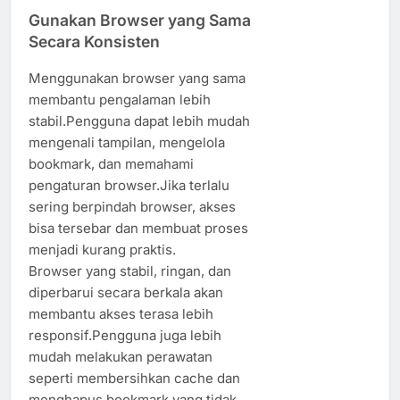
Gunakan Browser yang Sama
Secara Konsisten
Menggunakan browser yang sama
membantu pengalaman lebih
stabil.Pengguna dapat lebih mudah
mengenali tampilan, mengelola
bookmark, dan memahami
pengaturan browser.Jika terlalu
sering berpindah browser, akses
bisa tersebar dan membuat proses
menjadi kurang praktis.
Browser yang stabil, ringan, dan
diperbarui secara berkala akan
membantu akses terasa lebih
responsif.Pengguna juga lebih
mudah melakukan perawatan
seperti membersihkan cache dan
menghapus bookmark yang tidak