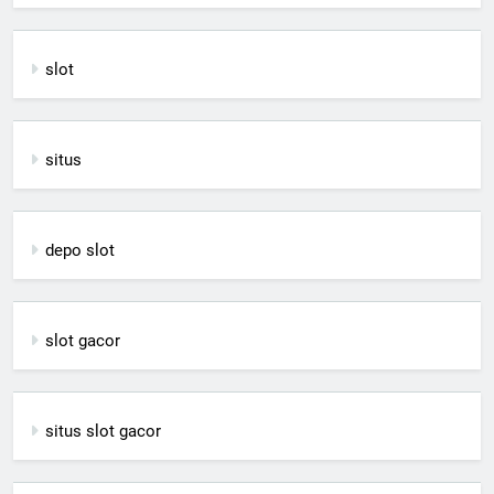
slot
situs
depo slot
slot gacor
situs slot gacor