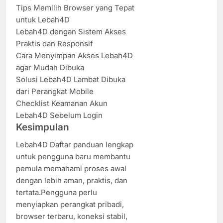
Tips Memilih Browser yang Tepat
untuk Lebah4D
Lebah4D dengan Sistem Akses
Praktis dan Responsif
Cara Menyimpan Akses Lebah4D
agar Mudah Dibuka
Solusi Lebah4D Lambat Dibuka
dari Perangkat Mobile
Checklist Keamanan Akun
Lebah4D Sebelum Login
Kesimpulan
Lebah4D Daftar panduan lengkap
untuk pengguna baru membantu
pemula memahami proses awal
dengan lebih aman, praktis, dan
tertata.Pengguna perlu
menyiapkan perangkat pribadi,
browser terbaru, koneksi stabil,