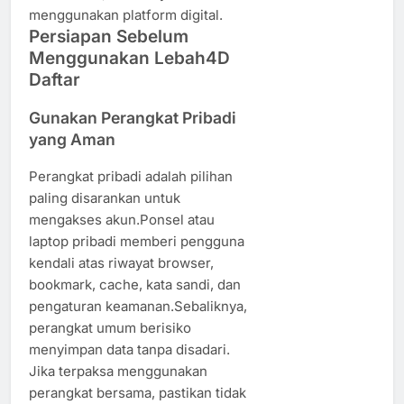
menggunakan platform digital.
Persiapan Sebelum
Menggunakan Lebah4D
Daftar
Gunakan Perangkat Pribadi
yang Aman
Perangkat pribadi adalah pilihan
paling disarankan untuk
mengakses akun.Ponsel atau
laptop pribadi memberi pengguna
kendali atas riwayat browser,
bookmark, cache, kata sandi, dan
pengaturan keamanan.Sebaliknya,
perangkat umum berisiko
menyimpan data tanpa disadari.
Jika terpaksa menggunakan
perangkat bersama, pastikan tidak