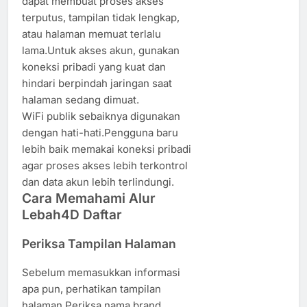
dapat membuat proses akses
terputus, tampilan tidak lengkap,
atau halaman memuat terlalu
lama.Untuk akses akun, gunakan
koneksi pribadi yang kuat dan
hindari berpindah jaringan saat
halaman sedang dimuat.
WiFi publik sebaiknya digunakan
dengan hati-hati.Pengguna baru
lebih baik memakai koneksi pribadi
agar proses akses lebih terkontrol
dan data akun lebih terlindungi.
Cara Memahami Alur
Lebah4D Daftar
Periksa Tampilan Halaman
Sebelum memasukkan informasi
apa pun, perhatikan tampilan
halaman.Periksa nama brand,