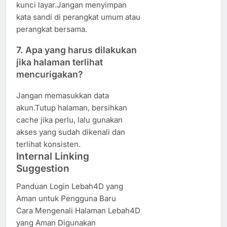
kunci layar.Jangan menyimpan
kata sandi di perangkat umum atau
perangkat bersama.
7. Apa yang harus dilakukan
jika halaman terlihat
mencurigakan?
Jangan memasukkan data
akun.Tutup halaman, bersihkan
cache jika perlu, lalu gunakan
akses yang sudah dikenali dan
terlihat konsisten.
Internal Linking
Suggestion
Panduan Login Lebah4D yang
Aman untuk Pengguna Baru
Cara Mengenali Halaman Lebah4D
yang Aman Digunakan