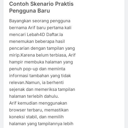
Contoh Skenario Praktis
Pengguna Baru
Bayangkan seorang pengguna
bernama Arif baru pertama kali
mencari Lebah4D Daftar.Ia
menemukan beberapa hasil
pencarian dengan tampilan yang
mirip.Karena belum terbiasa, Arif
hampir membuka halaman yang
penuh pop-up dan meminta
informasi tambahan yang tidak
relevan.Namun, ia berhenti
sejenak dan memeriksa tampilan
halaman terlebih dahulu.
Arif kemudian menggunakan
browser terbaru, memastikan
koneksi stabil, dan memilih
halaman yang tampilannya lebih