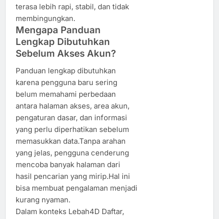
terasa lebih rapi, stabil, dan tidak
membingungkan.
Mengapa Panduan
Lengkap Dibutuhkan
Sebelum Akses Akun?
Panduan lengkap dibutuhkan
karena pengguna baru sering
belum memahami perbedaan
antara halaman akses, area akun,
pengaturan dasar, dan informasi
yang perlu diperhatikan sebelum
memasukkan data.Tanpa arahan
yang jelas, pengguna cenderung
mencoba banyak halaman dari
hasil pencarian yang mirip.Hal ini
bisa membuat pengalaman menjadi
kurang nyaman.
Dalam konteks Lebah4D Daftar,