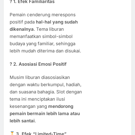
? 1.
Efek Familiaritas
Pemain cenderung merespons
positif pada
hal-hal yang sudah
dikenalnya
. Tema liburan
memanfaatkan simbol-simbol
budaya yang familiar, sehingga
lebih mudah diterima dan disukai.
? 2.
Asosiasi Emosi Positif
Musim liburan diasosiasikan
dengan waktu berkumpul, hadiah,
dan suasana bahagia. Slot dengan
tema ini menciptakan ilusi
kesenangan yang
mendorong
pemain bermain lebih lama atau
lebih santai
.
3.
Efek “Limited-Time”