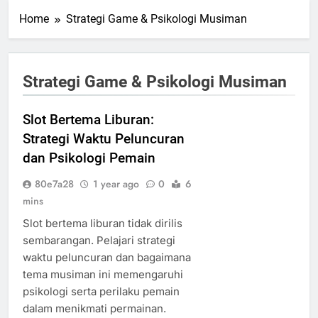
Home
Strategi Game & Psikologi Musiman
Strategi Game & Psikologi Musiman
Slot Bertema Liburan:
Strategi Waktu Peluncuran
dan Psikologi Pemain
80e7a28
1 year ago
0
6
mins
Slot bertema liburan tidak dirilis
sembarangan. Pelajari strategi
waktu peluncuran dan bagaimana
tema musiman ini memengaruhi
psikologi serta perilaku pemain
dalam menikmati permainan.