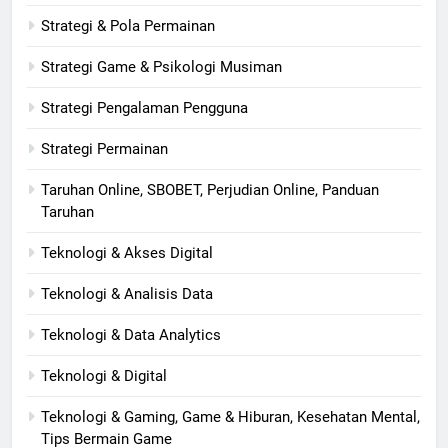
Strategi & Pola Permainan
Strategi Game & Psikologi Musiman
Strategi Pengalaman Pengguna
Strategi Permainan
Taruhan Online, SBOBET, Perjudian Online, Panduan
Taruhan
Teknologi & Akses Digital
Teknologi & Analisis Data
Teknologi & Data Analytics
Teknologi & Digital
Teknologi & Gaming, Game & Hiburan, Kesehatan Mental,
Tips Bermain Game