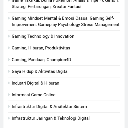
Game Taktikal, Dunia Pokémon, Analisis Tipe Pokémon,
Strategi Pertarungan, Kreatur Fantasi
Gaming Mindset Mental & Emosi Casual Gaming Self-
Improvement Gameplay Psychology Stress Management
Gaming Technology & Innovation
Gaming, Hiburan, Produktivitas
Gaming, Panduan, Champion4D
Gaya Hidup & Aktivitas Digital
Industri Digital & Hiburan
Informasi Game Online
Infrastruktur Digital & Arsitektur Sistem
Infrastruktur Jaringan & Teknologi Digital