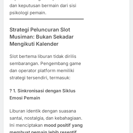
dan keputusan bermain dari sisi
psikologi pemain.
Strategi Peluncuran Slot
Musiman: Bukan Sekadar
Mengikuti Kalender
Slot bertema liburan tidak dirilis
sembarangan. Pengembang game
dan operator platform memiliki
strategi tersendiri, termasuk:
? 1.
Sinkronisasi dengan Siklus
Emosi Pemain
Liburan identik dengan suasana
santai, nostalgia, dan kebahagiaan.
Ini menciptakan
mood positif yang
membuat pemain lebih reseptif