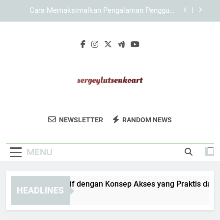
Skip
Panduan Mengenal Sistem Akses TIARA4D
to
secara Detail
content
CORLASLOT Link Alternatif Terbaru untuk
Pengalaman Akses Lebih Nyaman
KAYA787 Alternatif dengan Konsep Akses yang
Praktis dan Konsisten
Cara Memaksimalkan Pengalaman Pengguna
saat Membuka LEBAH4D
Panduan Mengenal Sistem Akses TIARA4D
secara Detail
Sergey Lutsenko
Jelajahi Karya Seni Dan Fotografi Dari
CORLASLOT Link Alternatif Terbaru untuk
NEWSLETTER
RANDOM NEWS
Art
Pengalaman Akses Lebih Nyaman
Sergey Lutsenko. Temukan Koleksi Yang
Unik Dan Inspiratif.
MENU
YA787 Alternatif dengan Konsep Akses yang Praktis dan Kons
HEADLINES
Weeks Ago