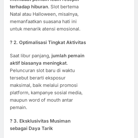
terhadap hiburan
. Slot bertema
Natal atau Halloween, misalnya,
memanfaatkan suasana hati ini
untuk menarik atensi emosional.
? 2.
Optimalisasi Tingkat Aktivitas
Saat libur panjang,
jumlah pemain
aktif biasanya meningkat
.
Peluncuran slot baru di waktu
tersebut berarti eksposur
maksimal, baik melalui promosi
platform, kampanye sosial media,
maupun word of mouth antar
pemain.
? 3.
Eksklusivitas Musiman
sebagai Daya Tarik