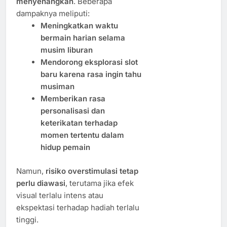
menyenangkan
. Beberapa
dampaknya meliputi:
Meningkatkan waktu
bermain harian selama
musim liburan
Mendorong eksplorasi slot
baru karena rasa ingin tahu
musiman
Memberikan rasa
personalisasi dan
keterikatan terhadap
momen tertentu dalam
hidup pemain
Namun,
risiko overstimulasi tetap
perlu diawasi
, terutama jika efek
visual terlalu intens atau
ekspektasi terhadap hadiah terlalu
tinggi.