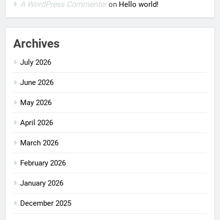
A WordPress Commenter
on
Hello world!
Archives
July 2026
June 2026
May 2026
April 2026
March 2026
February 2026
January 2026
December 2025