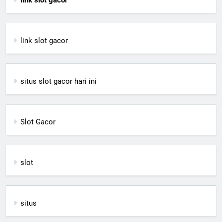
link slot gacor
link slot gacor
situs slot gacor hari ini
Slot Gacor
slot
situs