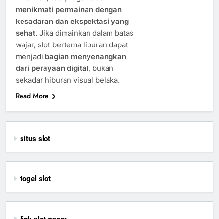
menikmati permainan dengan
kesadaran dan ekspektasi yang
sehat
. Jika dimainkan dalam batas
wajar, slot bertema liburan dapat
menjadi
bagian menyenangkan
dari perayaan digital
, bukan
sekadar hiburan visual belaka.
Read More
situs slot
togel slot