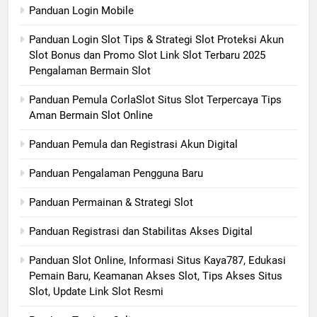
Panduan Login Mobile
Panduan Login Slot Tips & Strategi Slot Proteksi Akun
Slot Bonus dan Promo Slot Link Slot Terbaru 2025
Pengalaman Bermain Slot
Panduan Pemula CorlaSlot Situs Slot Terpercaya Tips
Aman Bermain Slot Online
Panduan Pemula dan Registrasi Akun Digital
Panduan Pengalaman Pengguna Baru
Panduan Permainan & Strategi Slot
Panduan Registrasi dan Stabilitas Akses Digital
Panduan Slot Online, Informasi Situs Kaya787, Edukasi
Pemain Baru, Keamanan Akses Slot, Tips Akses Situs
Slot, Update Link Slot Resmi