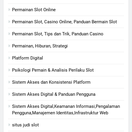
Permainan Slot Online
Permainan Slot, Casino Online, Panduan Bermain Slot
Permainan Slot, Tips dan Trik, Panduan Casino
Permainan, Hiburan, Strategi
Platform Digital
Psikologi Pemain & Analisis Perilaku Slot
Sistem Akses dan Konsistensi Platform
Sistem Akses Digital & Panduan Pengguna
Sistem Akses Digital,Keamanan Informasi,Pengalaman
Pengguna,Manajemen Identitas,Infrastruktur Web
situs judi slot