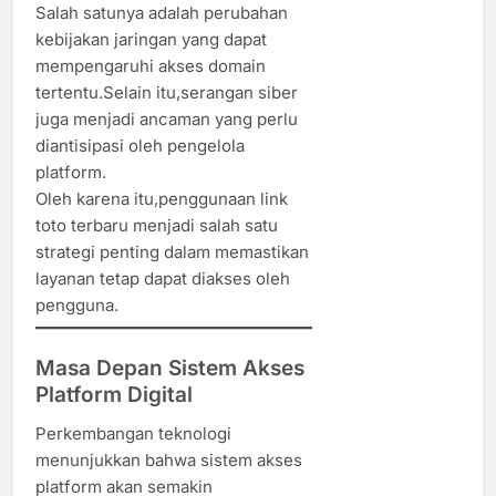
Salah satunya adalah perubahan
kebijakan jaringan yang dapat
mempengaruhi akses domain
tertentu.Selain itu,serangan siber
juga menjadi ancaman yang perlu
diantisipasi oleh pengelola
platform.
Oleh karena itu,penggunaan link
toto terbaru menjadi salah satu
strategi penting dalam memastikan
layanan tetap dapat diakses oleh
pengguna.
Masa Depan Sistem Akses
Platform Digital
Perkembangan teknologi
menunjukkan bahwa sistem akses
platform akan semakin