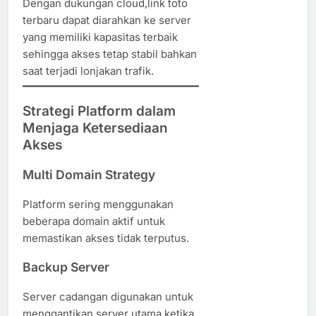
Dengan dukungan cloud,link toto
terbaru dapat diarahkan ke server
yang memiliki kapasitas terbaik
sehingga akses tetap stabil bahkan
saat terjadi lonjakan trafik.
Strategi Platform dalam
Menjaga Ketersediaan
Akses
Multi Domain Strategy
Platform sering menggunakan
beberapa domain aktif untuk
memastikan akses tidak terputus.
Backup Server
Server cadangan digunakan untuk
menggantikan server utama ketika