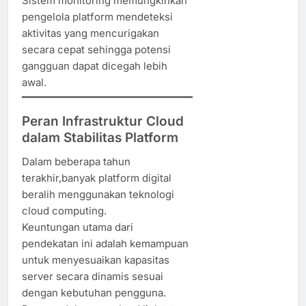
Sistem monitoring memungkinkan
pengelola platform mendeteksi
aktivitas yang mencurigakan
secara cepat sehingga potensi
gangguan dapat dicegah lebih
awal.
Peran Infrastruktur Cloud
dalam Stabilitas Platform
Dalam beberapa tahun
terakhir,banyak platform digital
beralih menggunakan teknologi
cloud computing.
Keuntungan utama dari
pendekatan ini adalah kemampuan
untuk menyesuaikan kapasitas
server secara dinamis sesuai
dengan kebutuhan pengguna.