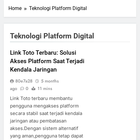
Home
Teknologi Platform Digital
Teknologi Platform Digital
Link Toto Terbaru: Solusi
Akses Platform Saat Terjadi
Kendala Jaringan
80e7a28
5 months
ago
0
11 mins
Link Toto terbaru membantu
pengguna mengakses platform
secara stabil saat terjadi kendala
jaringan atau pembatasan
akses.Dengan sistem alternatif
yang aman,pengguna tetap dapat