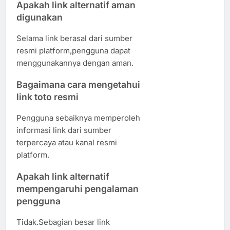
Apakah link alternatif aman
digunakan
Selama link berasal dari sumber
resmi platform,pengguna dapat
menggunakannya dengan aman.
Bagaimana cara mengetahui
link toto resmi
Pengguna sebaiknya memperoleh
informasi link dari sumber
terpercaya atau kanal resmi
platform.
Apakah link alternatif
mempengaruhi pengalaman
pengguna
Tidak.Sebagian besar link