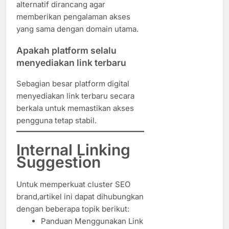
alternatif dirancang agar
memberikan pengalaman akses
yang sama dengan domain utama.
Apakah platform selalu
menyediakan link terbaru
Sebagian besar platform digital
menyediakan link terbaru secara
berkala untuk memastikan akses
pengguna tetap stabil.
Internal Linking
Suggestion
Untuk memperkuat cluster SEO
brand,artikel ini dapat dihubungkan
dengan beberapa topik berikut:
Panduan Menggunakan Link