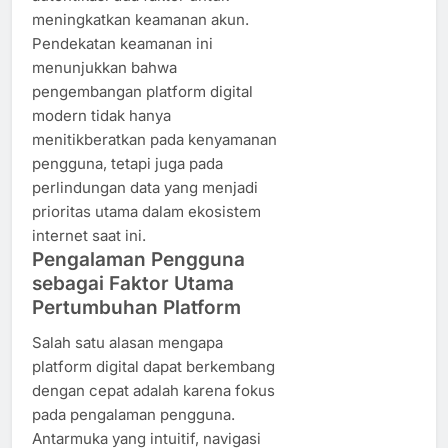
meningkatkan keamanan akun.
Pendekatan keamanan ini
menunjukkan bahwa
pengembangan platform digital
modern tidak hanya
menitikberatkan pada kenyamanan
pengguna, tetapi juga pada
perlindungan data yang menjadi
prioritas utama dalam ekosistem
internet saat ini.
Pengalaman Pengguna
sebagai Faktor Utama
Pertumbuhan Platform
Salah satu alasan mengapa
platform digital dapat berkembang
dengan cepat adalah karena fokus
pada pengalaman pengguna.
Antarmuka yang intuitif, navigasi