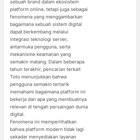
sebuah brand dalam ekosistem
platform online, tetapi juga sebagai
fenomena yang menggambarkan
bagaimana sebuah sistem digital
dapat berkembang melalui
integrasi teknologi server,
antarmuka pengguna, serta
mekanisme keamanan yang
semakin matang. Dalam beberapa
tahun terakhir, pencarian terkait
Toto menunjukkan bahwa
pengguna semakin tertarik
memahami bagaimana platform ini
bekerja dan apa yang membuatnya
relevan di tengah persaingan dunia
digital.
Fenomena ini memperlihatkan
bahwa platform modern tidak lagi
sekadar menyediakan layanan