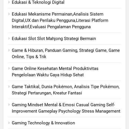
Edukasi & Teknologi Digital
Edukasi Mekanisme Permainan,Analisis Sistem
Digital,UX dan Perilaku Pengguna,Literasi Platform
Interaktif,Evaluasi Pengalaman Pengguna
Edukasi Slot Slot Mahjong Strategi Bermain
Game & Hiburan, Panduan Gaming, Strategi Game, Game
Online, Tips & Trik
Game Online Kesehatan Mental Produktivitas
Pengelolaan Waktu Gaya Hidup Sehat
Game Taktikal, Dunia Pokémon, Analisis Tipe Pokémon,
Strategi Pertarungan, Kreatur Fantasi
Gaming Mindset Mental & Emosi Casual Gaming Self-
Improvement Gameplay Psychology Stress Management
Gaming Technology & Innovation