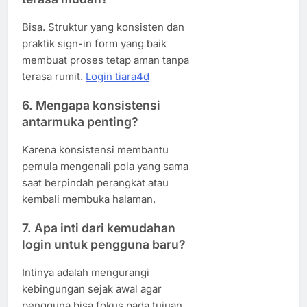
Bisa. Struktur yang konsisten dan
praktik sign-in form yang baik
membuat proses tetap aman tanpa
terasa rumit.
Login tiara4d
6. Mengapa konsistensi
antarmuka penting?
Karena konsistensi membantu
pemula mengenali pola yang sama
saat berpindah perangkat atau
kembali membuka halaman.
7. Apa inti dari kemudahan
login untuk pengguna baru?
Intinya adalah mengurangi
kebingungan sejak awal agar
pengguna bisa fokus pada tujuan