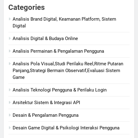
Categories
Analisis Brand Digital, Keamanan Platform, Sistem
Digital
Analisis Digital & Budaya Online
Analisis Permainan & Pengalaman Pengguna
Analisis Pola Visual,Studi Perilaku Reel,Ritme Putaran
Panjang,Strategi Bermain Observatif,Evaluasi Sistem
Game
Analisis Teknologi Pengguna & Perilaku Login
Arsitektur Sistem & Integrasi API
Desain & Pengalaman Pengguna
Desain Game Digital & Psikologi Interaksi Pengguna