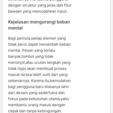
dengan struktur yang jelas dan fitur
bawaan yang memudahkan input.
Kejelasan mengurangi beban
mental
Bagi pemula,setiap elemen yang
tidak perlu dapat menambah beban
mental. Pesan yang terlalu
banyak,tombol yang tidak
menonjol,atau urutan langkah yang
tidak logis akan membuat proses
masuk terasa lebih sulit dari yang
sebenarnya. Karena itu,kemudahan
bagi pengguna baru biasanya lahir
dari desain yang sederhana dan
fokus pada kebutuhan utama,yaitu
membantu orang masuk dengan
cepat dan tanpa kebingungan.