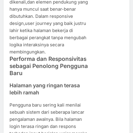
dikenali,dan elemen pendukung yang
hanya muncul saat benar-benar
dibutuhkan. Dalam responsive
design,user journey yang baik justru
lahir ketika halaman bekerja di
berbagai perangkat tanpa mengubah
logika interaksinya secara
membingungkan.
Performa dan Responsivitas
sebagai Penolong Pengguna
Baru
Halaman yang ringan terasa
lebih ramah
Pengguna baru sering kali menilai
sebuah sistem dari seberapa lancar
pengalaman awalnya. Bila halaman
login terasa ringan dan respons