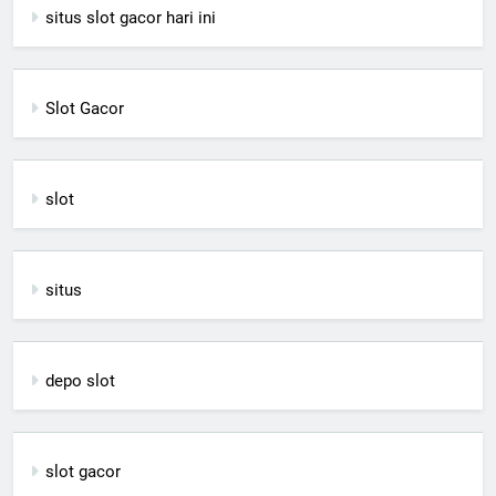
situs slot gacor hari ini
Slot Gacor
slot
situs
depo slot
slot gacor