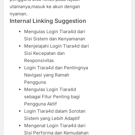
utamanya,masuk ke akun dengan
nyaman.
Internal Linking Suggestion
Mengulas Login Tiara4d dari
Sisi Sistem dan Kenyamanan
Menjelajahi Login Tiara4d dari
Sisi Kecepatan dan
Responsivitas
Login Tiara4d dan Pentingnya
Navigasi yang Ramah
Pengguna
Mengulas Login Tiara4d
sebagai Fitur Penting bagi
Pengguna Aktif
Login Tiara4d dalam Sorotan
Sistem yang Lebih Adaptif
Mengenal Login Tiara4d dari
Sisi Performa dan Kemudahan