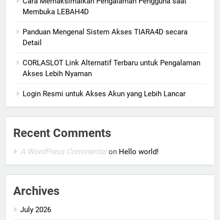
Cara Memaksimalkan Pengalaman Pengguna saat
Membuka LEBAH4D
Panduan Mengenal Sistem Akses TIARA4D secara
Detail
CORLASLOT Link Alternatif Terbaru untuk Pengalaman
Akses Lebih Nyaman
Login Resmi untuk Akses Akun yang Lebih Lancar
Recent Comments
A WordPress Commenter
on
Hello world!
Archives
July 2026