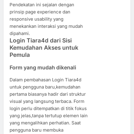
Pendekatan ini sejalan dengan
prinsip page experience dan
responsive usability yang
menekankan interaksi yang mudah
dipahami.
Login Tiara4d dari Sisi
Kemudahan Akses untuk
Pemula
Form yang mudah dikenali
Dalam pembahasan Login Tiara4d
untuk pengguna baru,kemudahan
pertama biasanya hadir dari struktur
visual yang langsung terbaca. Form
login perlu ditempatkan di titik fokus
yang jelas,tanpa tertutup elemen lain
yang mengalihkan perhatian. Saat
pengguna baru membuka