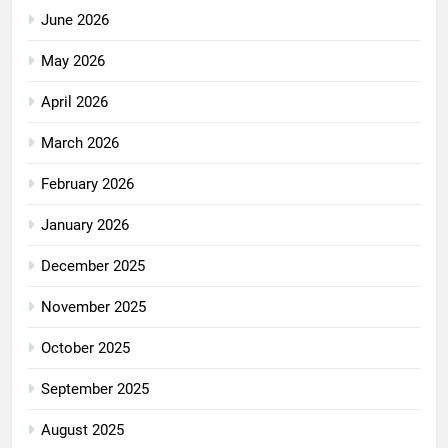
June 2026
May 2026
April 2026
March 2026
February 2026
January 2026
December 2025
November 2025
October 2025
September 2025
August 2025