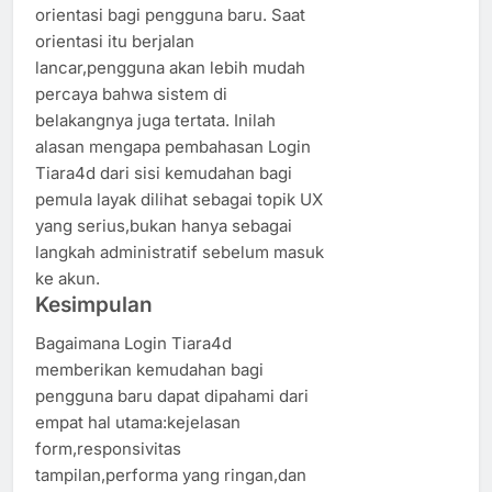
orientasi bagi pengguna baru. Saat
orientasi itu berjalan
lancar,pengguna akan lebih mudah
percaya bahwa sistem di
belakangnya juga tertata. Inilah
alasan mengapa pembahasan Login
Tiara4d dari sisi kemudahan bagi
pemula layak dilihat sebagai topik UX
yang serius,bukan hanya sebagai
langkah administratif sebelum masuk
ke akun.
Kesimpulan
Bagaimana Login Tiara4d
memberikan kemudahan bagi
pengguna baru dapat dipahami dari
empat hal utama:kejelasan
form,responsivitas
tampilan,performa yang ringan,dan