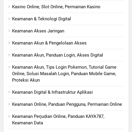
Kasino Online, Slot Online, Permainan Kasino
Keamanan & Teknologi Digital
Keamanan Akses Jaringan
Keamanan Akun & Pengelolaan Akses
Keamanan Akun, Panduan Login, Akses Digital
Keamanan Akun, Tips Login Pokemon, Tutorial Game
Online, Solusi Masalah Login, Panduan Mobile Game,
Proteksi Akun
Keamanan Digital & Infrastruktur Aplikasi
Keamanan Online, Panduan Pengguna, Permainan Online
Keamanan Perjudian Online, Panduan KAYA787,
Keamanan Data