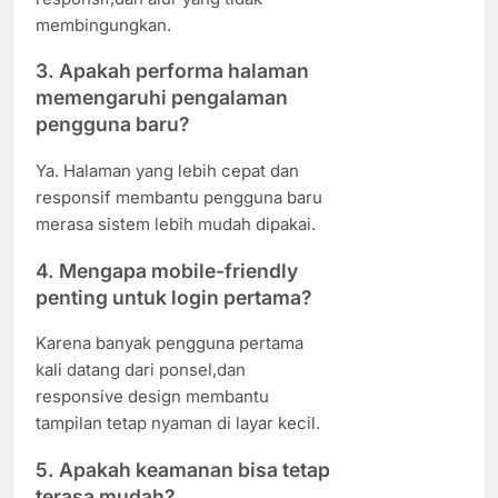
membingungkan.
3. Apakah performa halaman
memengaruhi pengalaman
pengguna baru?
Ya. Halaman yang lebih cepat dan
responsif membantu pengguna baru
merasa sistem lebih mudah dipakai.
4. Mengapa mobile-friendly
penting untuk login pertama?
Karena banyak pengguna pertama
kali datang dari ponsel,dan
responsive design membantu
tampilan tetap nyaman di layar kecil.
5. Apakah keamanan bisa tetap
terasa mudah?