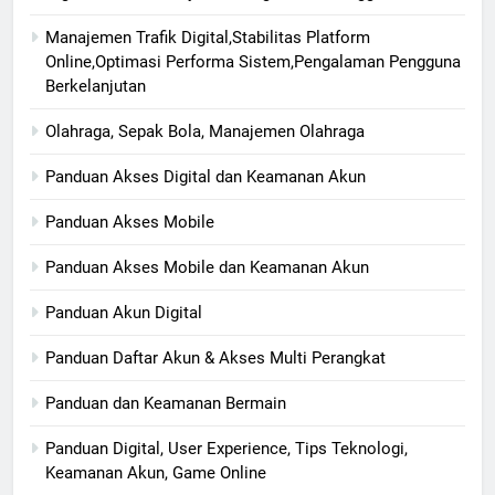
Manajemen Trafik Digital,Stabilitas Platform
Online,Optimasi Performa Sistem,Pengalaman Pengguna
Berkelanjutan
Olahraga, Sepak Bola, Manajemen Olahraga
Panduan Akses Digital dan Keamanan Akun
Panduan Akses Mobile
Panduan Akses Mobile dan Keamanan Akun
Panduan Akun Digital
Panduan Daftar Akun & Akses Multi Perangkat
Panduan dan Keamanan Bermain
Panduan Digital, User Experience, Tips Teknologi,
Keamanan Akun, Game Online