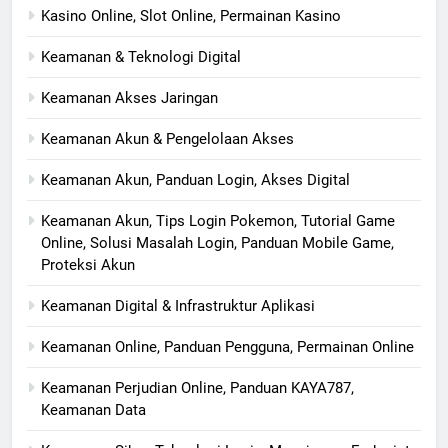
Kasino Online, Slot Online, Permainan Kasino
Keamanan & Teknologi Digital
Keamanan Akses Jaringan
Keamanan Akun & Pengelolaan Akses
Keamanan Akun, Panduan Login, Akses Digital
Keamanan Akun, Tips Login Pokemon, Tutorial Game
Online, Solusi Masalah Login, Panduan Mobile Game,
Proteksi Akun
Keamanan Digital & Infrastruktur Aplikasi
Keamanan Online, Panduan Pengguna, Permainan Online
Keamanan Perjudian Online, Panduan KAYA787,
Keamanan Data