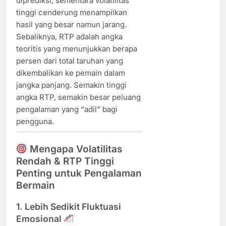
diprediksi, sementara volatilitas
tinggi cenderung menampilkan
hasil yang besar namun jarang.
Sebaliknya, RTP adalah angka
teoritis yang menunjukkan berapa
persen dari total taruhan yang
dikembalikan ke pemain dalam
jangka panjang. Semakin tinggi
angka RTP, semakin besar peluang
pengalaman yang “adil” bagi
pengguna.
Mengapa Volatilitas
Rendah & RTP Tinggi
Penting untuk Pengalaman
Bermain
1.
Lebih Sedikit Fluktuasi
Emosional