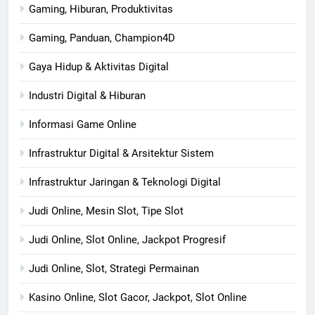
Gaming, Hiburan, Produktivitas
Gaming, Panduan, Champion4D
Gaya Hidup & Aktivitas Digital
Industri Digital & Hiburan
Informasi Game Online
Infrastruktur Digital & Arsitektur Sistem
Infrastruktur Jaringan & Teknologi Digital
Judi Online, Mesin Slot, Tipe Slot
Judi Online, Slot Online, Jackpot Progresif
Judi Online, Slot, Strategi Permainan
Kasino Online, Slot Gacor, Jackpot, Slot Online