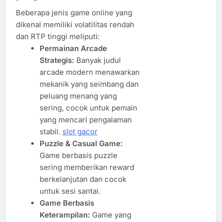
Beberapa jenis game online yang
dikenal memiliki volatilitas rendah
dan RTP tinggi meliputi:
Permainan Arcade
Strategis:
Banyak judul
arcade modern menawarkan
mekanik yang seimbang dan
peluang menang yang
sering, cocok untuk pemain
yang mencari pengalaman
stabil.
slot gacor
Puzzle & Casual Game:
Game berbasis puzzle
sering memberikan reward
berkelanjutan dan cocok
untuk sesi santai.
Game Berbasis
Keterampilan:
Game yang