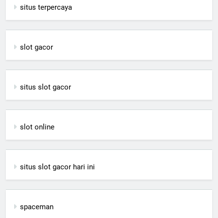
situs terpercaya
slot gacor
situs slot gacor
slot online
situs slot gacor hari ini
spaceman