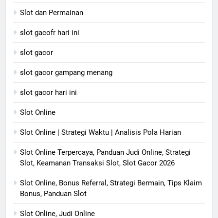
Slot dan Permainan
slot gacofr hari ini
slot gacor
slot gacor gampang menang
slot gacor hari ini
Slot Online
Slot Online | Strategi Waktu | Analisis Pola Harian
Slot Online Terpercaya, Panduan Judi Online, Strategi
Slot, Keamanan Transaksi Slot, Slot Gacor 2026
Slot Online, Bonus Referral, Strategi Bermain, Tips Klaim
Bonus, Panduan Slot
Slot Online, Judi Online