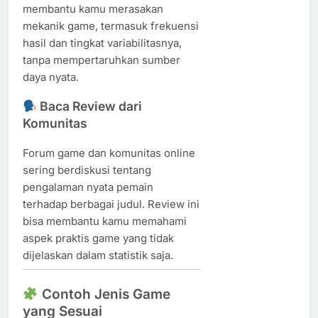
membantu kamu merasakan
mekanik game, termasuk frekuensi
hasil dan tingkat variabilitasnya,
tanpa mempertaruhkan sumber
daya nyata.
Baca Review dari
Komunitas
Forum game dan komunitas online
sering berdiskusi tentang
pengalaman nyata pemain
terhadap berbagai judul. Review ini
bisa membantu kamu memahami
aspek praktis game yang tidak
dijelaskan dalam statistik saja.
Contoh Jenis Game
yang Sesuai