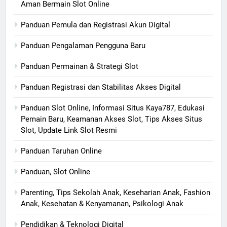
Aman Bermain Slot Online
Panduan Pemula dan Registrasi Akun Digital
Panduan Pengalaman Pengguna Baru
Panduan Permainan & Strategi Slot
Panduan Registrasi dan Stabilitas Akses Digital
Panduan Slot Online, Informasi Situs Kaya787, Edukasi
Pemain Baru, Keamanan Akses Slot, Tips Akses Situs
Slot, Update Link Slot Resmi
Panduan Taruhan Online
Panduan, Slot Online
Parenting, Tips Sekolah Anak, Keseharian Anak, Fashion
Anak, Kesehatan & Kenyamanan, Psikologi Anak
Pendidikan & Teknologi Digital