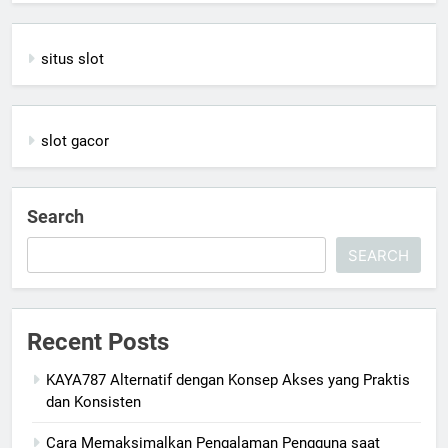
situs slot
slot gacor
Search
SEARCH
Recent Posts
KAYA787 Alternatif dengan Konsep Akses yang Praktis
dan Konsisten
Cara Memaksimalkan Pengalaman Pengguna saat