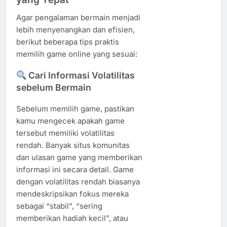
Agar pengalaman bermain menjadi
lebih menyenangkan dan efisien,
berikut beberapa tips praktis
memilih game online yang sesuai:
Cari Informasi Volatilitas
sebelum Bermain
Sebelum memilih game, pastikan
kamu mengecek apakah game
tersebut memiliki volatilitas
rendah. Banyak situs komunitas
dan ulasan game yang memberikan
informasi ini secara detail. Game
dengan volatilitas rendah biasanya
mendeskripsikan fokus mereka
sebagai “stabil”, “sering
memberikan hadiah kecil”, atau