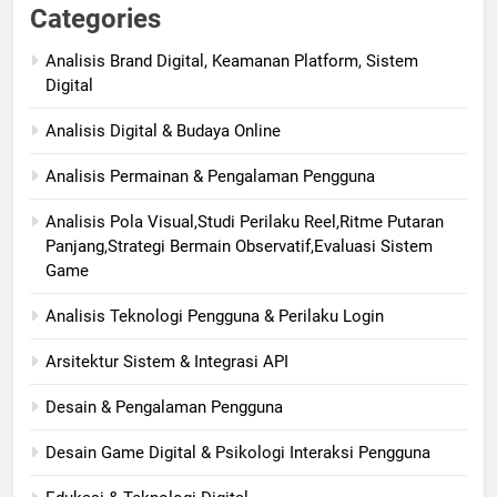
Categories
Analisis Brand Digital, Keamanan Platform, Sistem
Digital
Analisis Digital & Budaya Online
Analisis Permainan & Pengalaman Pengguna
Analisis Pola Visual,Studi Perilaku Reel,Ritme Putaran
Panjang,Strategi Bermain Observatif,Evaluasi Sistem
Game
Analisis Teknologi Pengguna & Perilaku Login
Arsitektur Sistem & Integrasi API
Desain & Pengalaman Pengguna
Desain Game Digital & Psikologi Interaksi Pengguna