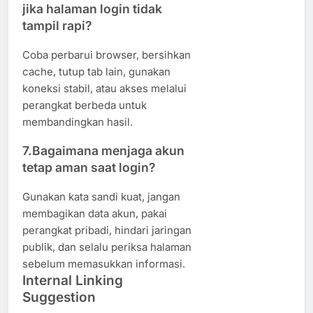
jika halaman login tidak
tampil rapi?
Coba perbarui browser, bersihkan
cache, tutup tab lain, gunakan
koneksi stabil, atau akses melalui
perangkat berbeda untuk
membandingkan hasil.
7.Bagaimana menjaga akun
tetap aman saat login?
Gunakan kata sandi kuat, jangan
membagikan data akun, pakai
perangkat pribadi, hindari jaringan
publik, dan selalu periksa halaman
sebelum memasukkan informasi.
Internal Linking
Suggestion