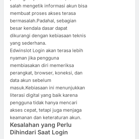
salah mengetik informasi akun bisa
membuat proses akses terasa
bermasalah.Padahal, sebagian
besar kendala dasar dapat
dikurangi dengan kebiasaan teknis
yang sederhana.
Edwinslot Login akan terasa lebih
nyaman jika pengguna
membiasakan diri memeriksa
perangkat, browser, koneksi, dan
data akun sebelum
masuk.Kebiasaan ini menunjukkan
literasi digital yang baik karena
pengguna tidak hanya mencari
akses cepat, tetapi juga menjaga
keamanan dan keteraturan akun.
Kesalahan yang Perlu
Dihindari Saat Login