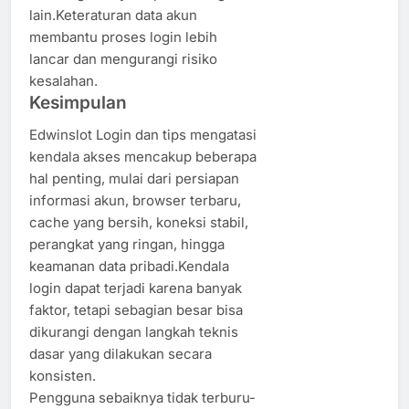
lain.Keteraturan data akun
membantu proses login lebih
lancar dan mengurangi risiko
kesalahan.
Kesimpulan
Edwinslot Login dan tips mengatasi
kendala akses mencakup beberapa
hal penting, mulai dari persiapan
informasi akun, browser terbaru,
cache yang bersih, koneksi stabil,
perangkat yang ringan, hingga
keamanan data pribadi.Kendala
login dapat terjadi karena banyak
faktor, tetapi sebagian besar bisa
dikurangi dengan langkah teknis
dasar yang dilakukan secara
konsisten.
Pengguna sebaiknya tidak terburu-