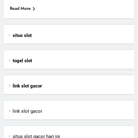
Read More
situs slot
togel slot
link slot gacor
link slot gacor
situs slot gacor hari ini