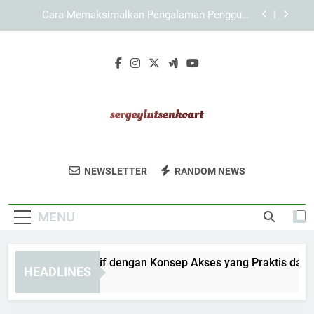
Skip
Panduan Mengenal Sistem Akses TIARA4D
to
secara Detail
content
CORLASLOT Link Alternatif Terbaru untuk
Pengalaman Akses Lebih Nyaman
KAYA787 Alternatif dengan Konsep Akses yang
Praktis dan Konsisten
Cara Memaksimalkan Pengalaman Pengguna
saat Membuka LEBAH4D
Panduan Mengenal Sistem Akses TIARA4D
secara Detail
Sergey Lutsenko
Jelajahi Karya Seni Dan Fotografi Dari
CORLASLOT Link Alternatif Terbaru untuk
NEWSLETTER
RANDOM NEWS
Art
Pengalaman Akses Lebih Nyaman
Sergey Lutsenko. Temukan Koleksi Yang
Unik Dan Inspiratif.
MENU
YA787 Alternatif dengan Konsep Akses yang Praktis dan Kons
HEADLINES
Weeks Ago