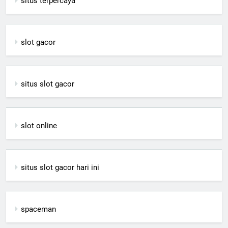
situs terpercaya
slot gacor
situs slot gacor
slot online
situs slot gacor hari ini
spaceman