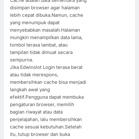
Cache adalah data sementara yang
disimpan browser agar halaman
lebih cepat dibuka.Namun, cache
yang menumpuk dapat
menyebabkan masalah.Halaman
mungkin menampilkan data lama,
tombol terasa lambat, atau
tampilan tidak dimuat secara
sempurna.
Jika Edwinslot Login terasa berat
atau tidak merespons,
membersihkan cache bisa menjadi
langkah awal yang
efektif.Pengguna dapat membuka
pengaturan browser, memilih
bagian riwayat atau data
penjelajahan, lalu membersihkan
cache sesuai kebutuhan.Setelah
itu, tutup browser dan buka