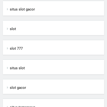
situs slot gacor
slot
slot 777
situs slot
slot gacor