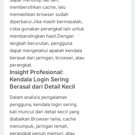
membersihkan cache, lalu
memastikan browser sudah
diperbarui.Jika masih bermasalah,
coba gunakan perangkat lain untuk
membandingkan hasil.Dengan
langkah berurutan, pengguna
dapat mengetahui apakah kendala
berasal dari jaringan, browser, atau
perangkat.
Insight Profesional:
Kendala Login Sering
Berasal dari Detail Kecil
Dalam analisis pengalaman
pengguna, kendala login sering
kali muncul dari detail kecil yang
diabaikan.Browser lama, cache
menumpuk, jaringan lemah,
perangkat penuh memori, atau