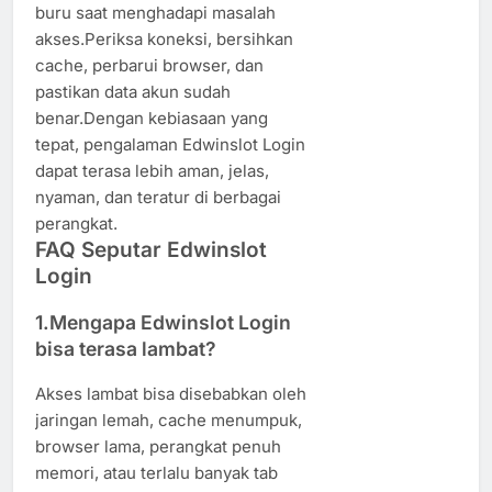
buru saat menghadapi masalah
akses.Periksa koneksi, bersihkan
cache, perbarui browser, dan
pastikan data akun sudah
benar.Dengan kebiasaan yang
tepat, pengalaman Edwinslot Login
dapat terasa lebih aman, jelas,
nyaman, dan teratur di berbagai
perangkat.
FAQ Seputar Edwinslot
Login
1.Mengapa Edwinslot Login
bisa terasa lambat?
Akses lambat bisa disebabkan oleh
jaringan lemah, cache menumpuk,
browser lama, perangkat penuh
memori, atau terlalu banyak tab