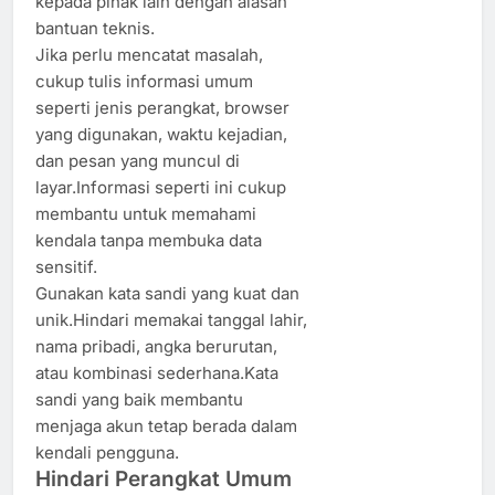
kepada pihak lain dengan alasan
bantuan teknis.
Jika perlu mencatat masalah,
cukup tulis informasi umum
seperti jenis perangkat, browser
yang digunakan, waktu kejadian,
dan pesan yang muncul di
layar.Informasi seperti ini cukup
membantu untuk memahami
kendala tanpa membuka data
sensitif.
Gunakan kata sandi yang kuat dan
unik.Hindari memakai tanggal lahir,
nama pribadi, angka berurutan,
atau kombinasi sederhana.Kata
sandi yang baik membantu
menjaga akun tetap berada dalam
kendali pengguna.
Hindari Perangkat Umum