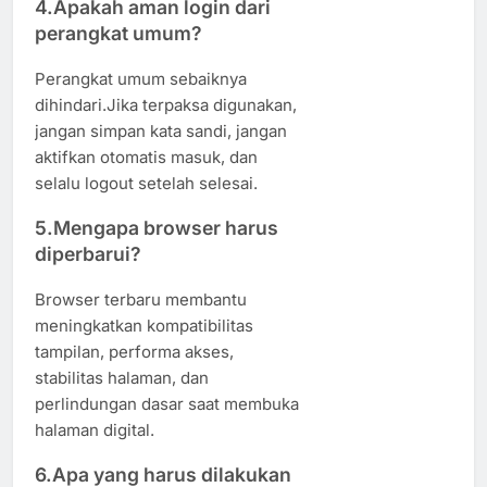
4.Apakah aman login dari
perangkat umum?
Perangkat umum sebaiknya
dihindari.Jika terpaksa digunakan,
jangan simpan kata sandi, jangan
aktifkan otomatis masuk, dan
selalu logout setelah selesai.
5.Mengapa browser harus
diperbarui?
Browser terbaru membantu
meningkatkan kompatibilitas
tampilan, performa akses,
stabilitas halaman, dan
perlindungan dasar saat membuka
halaman digital.
6.Apa yang harus dilakukan