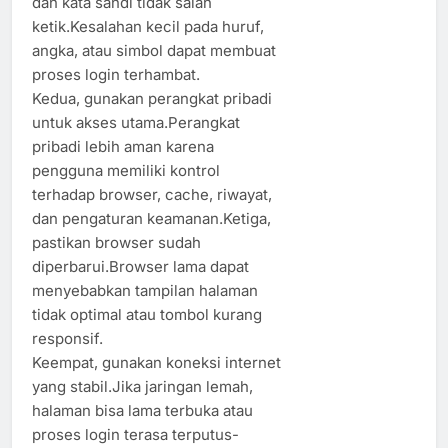
dan kata sandi tidak salah
ketik.Kesalahan kecil pada huruf,
angka, atau simbol dapat membuat
proses login terhambat.
Kedua, gunakan perangkat pribadi
untuk akses utama.Perangkat
pribadi lebih aman karena
pengguna memiliki kontrol
terhadap browser, cache, riwayat,
dan pengaturan keamanan.Ketiga,
pastikan browser sudah
diperbarui.Browser lama dapat
menyebabkan tampilan halaman
tidak optimal atau tombol kurang
responsif.
Keempat, gunakan koneksi internet
yang stabil.Jika jaringan lemah,
halaman bisa lama terbuka atau
proses login terasa terputus-