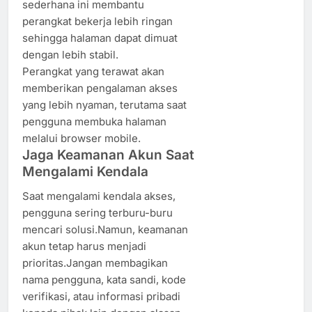
sederhana ini membantu
perangkat bekerja lebih ringan
sehingga halaman dapat dimuat
dengan lebih stabil.
Perangkat yang terawat akan
memberikan pengalaman akses
yang lebih nyaman, terutama saat
pengguna membuka halaman
melalui browser mobile.
Jaga Keamanan Akun Saat
Mengalami Kendala
Saat mengalami kendala akses,
pengguna sering terburu-buru
mencari solusi.Namun, keamanan
akun tetap harus menjadi
prioritas.Jangan membagikan
nama pengguna, kata sandi, kode
verifikasi, atau informasi pribadi