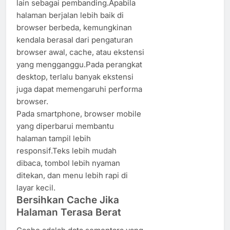
lain sebagai pembanding.Apabila
halaman berjalan lebih baik di
browser berbeda, kemungkinan
kendala berasal dari pengaturan
browser awal, cache, atau ekstensi
yang mengganggu.Pada perangkat
desktop, terlalu banyak ekstensi
juga dapat memengaruhi performa
browser.
Pada smartphone, browser mobile
yang diperbarui membantu
halaman tampil lebih
responsif.Teks lebih mudah
dibaca, tombol lebih nyaman
ditekan, dan menu lebih rapi di
layar kecil.
Bersihkan Cache Jika
Halaman Terasa Berat