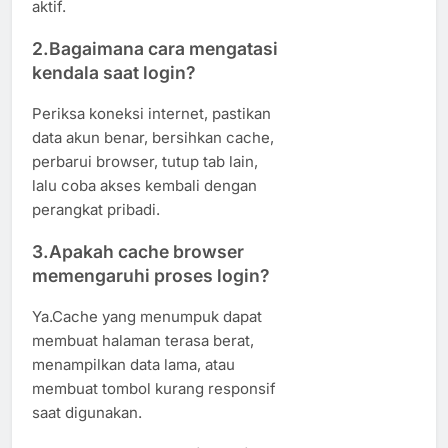
aktif.
2.Bagaimana cara mengatasi
kendala saat login?
Periksa koneksi internet, pastikan
data akun benar, bersihkan cache,
perbarui browser, tutup tab lain,
lalu coba akses kembali dengan
perangkat pribadi.
3.Apakah cache browser
memengaruhi proses login?
Ya.Cache yang menumpuk dapat
membuat halaman terasa berat,
menampilkan data lama, atau
membuat tombol kurang responsif
saat digunakan.