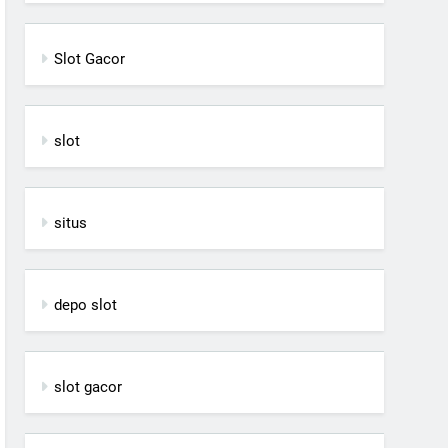
Slot Gacor
slot
situs
depo slot
slot gacor