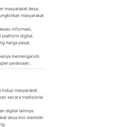
n masyarakat desa.
mungkinkan masyarakat
kses informasi,
platform digital.
ng harga pasar,
 hanya memengaruhi
dupan pedesaan.
a hidup masyarakat
an secara tradisional
n digital lainnya
kat desa kini memiliki
ng.