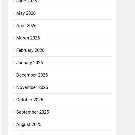
June 2026
May 2026
April 2026
March 2026
February 2026
January 2026
December 2025
November 2025
October 2025
September 2025
August 2025