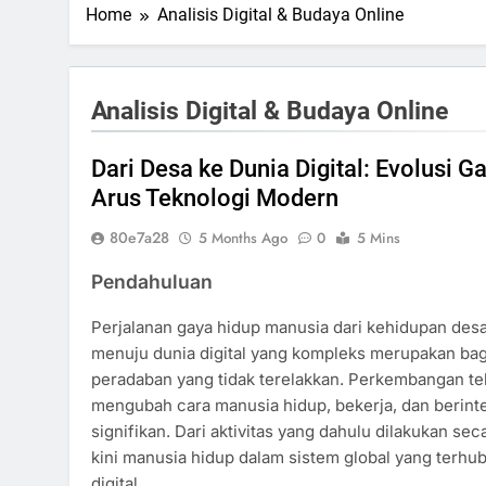
Home
Analisis Digital & Budaya Online
Analisis Digital & Budaya Online
Dari Desa ke Dunia Digital: Evolusi 
Arus Teknologi Modern
80e7a28
5 Months Ago
0
5 Mins
Pendahuluan
Perjalanan gaya hidup manusia dari kehidupan des
menuju dunia digital yang kompleks merupakan bagi
peradaban yang tidak terelakkan. Perkembangan tek
mengubah cara manusia hidup, bekerja, dan berinte
signifikan. Dari aktivitas yang dahulu dilakukan sec
kini manusia hidup dalam sistem global yang terhu
digital.