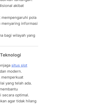
disional akibat
at mempengaruhi pola
u menyaring informasi
ma bagi wilayah yang
 Teknologi
enjaga
situs slot
l dan modern.
uk memperkuat
ai yang telah ada.
m membantu
 secara optimal.
ukan agar tidak hilang