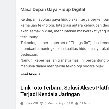
Masa Depan Gaya Hidup Digital
Ke depan, evolusi gaya hidup akan terus berkemba
kemajuan teknologi. Integrasi antara kehidupan desa
akan semakin kuat, menciptakan masyarakat yang le
terhubung.
Teknologi seperti Internet of Things (IoT) dan kec
membantu meningkatkan kualitas hidup masyarakat,
pedesaan.
Namun, keberhasilan transformasi ini bergantung
manusia dalam mengelola teknologi secara bijak.
Read More
Link Toto Terbaru: Solusi Akses Plat
Terjadi Kendala Jaringan
80e7a28
5 Months Ago
0
11 Mins