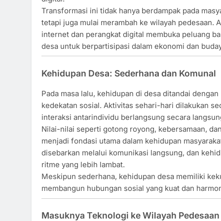
Transformasi ini tidak hanya berdampak pada masy
tetapi juga mulai merambah ke wilayah pedesaan. 
internet dan perangkat digital membuka peluang ba
desa untuk berpartisipasi dalam ekonomi dan buday
Kehidupan Desa: Sederhana dan Komunal
Pada masa lalu, kehidupan di desa ditandai denga
kedekatan sosial. Aktivitas sehari-hari dilakukan s
interaksi antarindividu berlangsung secara langsun
Nilai-nilai seperti gotong royong, kebersamaan, dan
menjadi fondasi utama dalam kehidupan masyarakat
disebarkan melalui komunikasi langsung, dan kehi
ritme yang lebih lambat.
Meskipun sederhana, kehidupan desa memiliki kek
membangun hubungan sosial yang kuat dan harmon
Masuknya Teknologi ke Wilayah Pedesaan