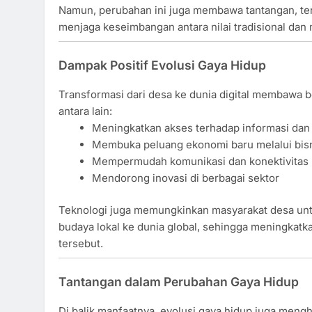
Namun, perubahan ini juga membawa tantangan, te
menjaga keseimbangan antara nilai tradisional dan
Dampak Positif Evolusi Gaya Hidup
Transformasi dari desa ke dunia digital membawa b
antara lain:
Meningkatkan akses terhadap informasi dan
Membuka peluang ekonomi baru melalui bisni
Mempermudah komunikasi dan konektivitas
Mendorong inovasi di berbagai sektor
Teknologi juga memungkinkan masyarakat desa u
budaya lokal ke dunia global, sehingga meningkatka
tersebut.
Tantangan dalam Perubahan Gaya Hidup
Di balik manfaatnya, evolusi gaya hidup juga mengh