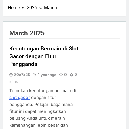
Home
2025
March
March 2025
Keuntungan Bermain di Slot
Gacor dengan Fitur
Pengganda
80e7a28
1 year ago
0
8
mins
Temukan keuntungan bermain di
slot gacor
dengan fitur
pengganda. Pelajari bagaimana
fitur ini dapat meningkatkan
peluang Anda untuk meraih
kemenangan lebih besar dan