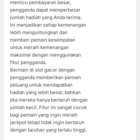
memicu pembayaran besar,
pengganda dapat memperbesar
jumlah hadiah yang Anda terima.
Ini menjadikan setiap kemenangan
lebih menguntungkan dan
memberi pemain kesempatan
untuk meraih kemenangan
maksimal dengan menggunakan
fitur pengganda.
Bermain di slot gacor dengan
pengganda memberikan pemain
peluang untuk mendapatkan
hadiah yang lebih besar, bahkan
jika mereka hanya bertaruh dengan
jumlah kecil. Fitur ini sangat cocok
bagi pemain yang ingin meraih
jackpot tetapi tidak ingin bertaruh
dengan taruhan yang terlalu tinggi.