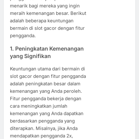
menarik bagi mereka yang ingin
meraih kemenangan besar. Berikut
adalah beberapa keuntungan
bermain di slot gacor dengan fitur
pengganda.
1.
Peningkatan Kemenangan
yang Signifikan
Keuntungan utama dari bermain di
slot gacor dengan fitur pengganda
adalah peningkatan besar dalam
kemenangan yang Anda peroleh.
Fitur pengganda bekerja dengan
cara meningkatkan jumlah
kemenangan yang Anda dapatkan
berdasarkan pengganda yang
diterapkan. Misalnya, jika Anda
mendapatkan pengganda 2x,