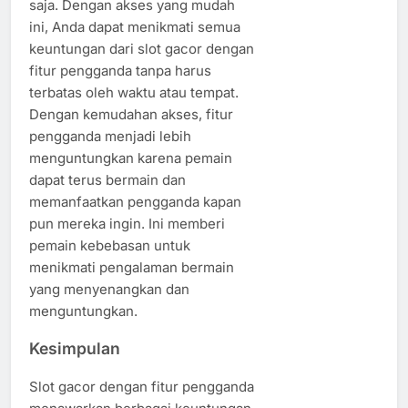
saja. Dengan akses yang mudah
ini, Anda dapat menikmati semua
keuntungan dari slot gacor dengan
fitur pengganda tanpa harus
terbatas oleh waktu atau tempat.
Dengan kemudahan akses, fitur
pengganda menjadi lebih
menguntungkan karena pemain
dapat terus bermain dan
memanfaatkan pengganda kapan
pun mereka ingin. Ini memberi
pemain kebebasan untuk
menikmati pengalaman bermain
yang menyenangkan dan
menguntungkan.
Kesimpulan
Slot gacor dengan fitur pengganda