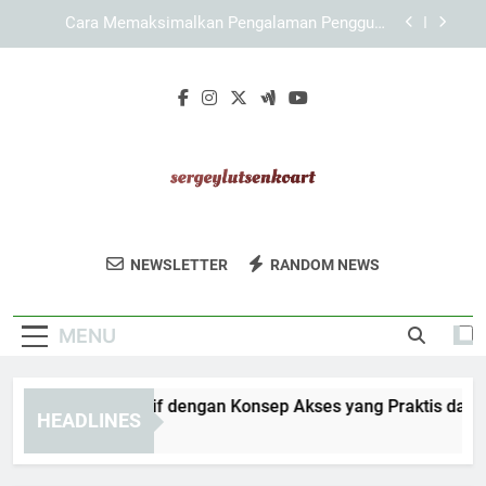
Skip
Panduan Mengenal Sistem Akses TIARA4D
to
secara Detail
content
CORLASLOT Link Alternatif Terbaru untuk
Pengalaman Akses Lebih Nyaman
KAYA787 Alternatif dengan Konsep Akses yang
Praktis dan Konsisten
Cara Memaksimalkan Pengalaman Pengguna
saat Membuka LEBAH4D
Panduan Mengenal Sistem Akses TIARA4D
secara Detail
Sergey Lutsenko
Jelajahi Karya Seni Dan Fotografi Dari
CORLASLOT Link Alternatif Terbaru untuk
NEWSLETTER
RANDOM NEWS
Art
Pengalaman Akses Lebih Nyaman
Sergey Lutsenko. Temukan Koleksi Yang
Unik Dan Inspiratif.
MENU
YA787 Alternatif dengan Konsep Akses yang Praktis dan Kons
HEADLINES
Weeks Ago