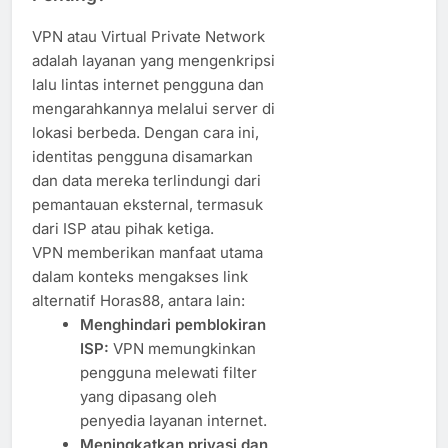
VPN atau Virtual Private Network
adalah layanan yang mengenkripsi
lalu lintas internet pengguna dan
mengarahkannya melalui server di
lokasi berbeda. Dengan cara ini,
identitas pengguna disamarkan
dan data mereka terlindungi dari
pemantauan eksternal, termasuk
dari ISP atau pihak ketiga.
VPN memberikan manfaat utama
dalam konteks mengakses link
alternatif Horas88, antara lain:
Menghindari pemblokiran
ISP:
VPN memungkinkan
pengguna melewati filter
yang dipasang oleh
penyedia layanan internet.
Meningkatkan privasi dan