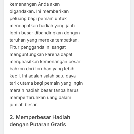
kemenangan Anda akan
digandakan. Ini memberikan
peluang bagi pemain untuk
mendapatkan hadiah yang jauh
lebih besar dibandingkan dengan
taruhan yang mereka tempatkan.
Fitur pengganda ini sangat
menguntungkan karena dapat
menghasilkan kemenangan besar
bahkan dari taruhan yang lebih
kecil. Ini adalah salah satu daya
tarik utama bagi pemain yang ingin
meraih hadiah besar tanpa harus
mempertaruhkan uang dalam
jumlah besar.
2.
Memperbesar Hadiah
dengan Putaran Gratis