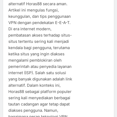
alternatif Horas88 secara aman.
Artikel ini mengulas fungsi,
keunggulan, dan tips penggunaan
VPN dengan pendekatan E-E-A-T.
Di era internet modern,
pembatasan akses terhadap situs-
situs tertentu sering kali menjadi
kendala bagi pengguna, terutama
ketika situs yang ingin diakses
mengalami pemblokiran oleh
pemerintah atau penyedia layanan
internet (ISP). Salah satu solusi
yang banyak digunakan adalah link
alternatif. Dalam konteks ini,
Horas88 sebagai platform populer
sering kali menyediakan berbagai
tautan cadangan agar tetap dapat
diakses pengguna. Namun,
bagaimana peran teknologi VPN