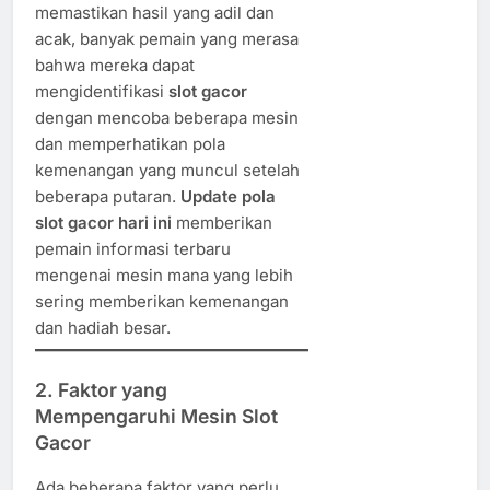
memastikan hasil yang adil dan
acak, banyak pemain yang merasa
bahwa mereka dapat
mengidentifikasi
slot gacor
dengan mencoba beberapa mesin
dan memperhatikan pola
kemenangan yang muncul setelah
beberapa putaran.
Update pola
slot gacor hari ini
memberikan
pemain informasi terbaru
mengenai mesin mana yang lebih
sering memberikan kemenangan
dan hadiah besar.
2.
Faktor yang
Mempengaruhi Mesin Slot
Gacor
Ada beberapa faktor yang perlu