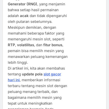
Generator (RNG)
, yang menjamin
bahwa setiap hasil permainan
adalah
acak
dan tidak dipengaruhi
oleh putaran sebelumnya.
Meskipun demikian, dengan
memahami beberapa faktor yang
memengaruhi mesin slot, seperti
RTP
,
volatilitas
, dan
fitur bonus
,
pemain bisa memilih mesin yang
menawarkan peluang kemenangan
lebih tinggi.
Di artikel ini, kita akan membahas
tentang
update pola
slot gacor
hari ini
, memberikan informasi
terbaru tentang mesin slot dengan
peluang menang terbaik, dan
bagaimana memilih mesin yang
tepat untuk meningkatkan