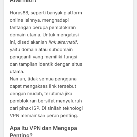
Horas88, seperti banyak platform
online lainnya, menghadapi
tantangan berupa pemblokiran
domain utama. Untuk mengatasi
ini, disediakanlah
link alternatif
,
yaitu domain atau subdomain
pengganti yang memiliki fungsi
dan tampilan identik dengan situs
utama.
Namun, tidak semua pengguna
dapat mengakses link tersebut
dengan mudah, terutama jika
pemblokiran bersifat menyeluruh
dari pihak ISP. Di sinilah teknologi
VPN memainkan peran penting.
Apa Itu VPN dan Mengapa
Penting?