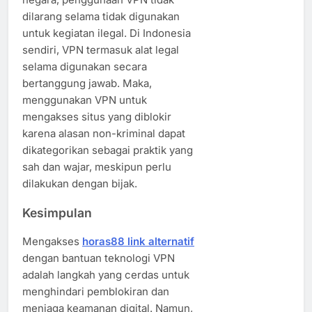
dilarang selama tidak digunakan
untuk kegiatan ilegal. Di Indonesia
sendiri, VPN termasuk alat legal
selama digunakan secara
bertanggung jawab. Maka,
menggunakan VPN untuk
mengakses situs yang diblokir
karena alasan non-kriminal dapat
dikategorikan sebagai praktik yang
sah dan wajar, meskipun perlu
dilakukan dengan bijak.
Kesimpulan
Mengakses
horas88 link alternatif
dengan bantuan teknologi VPN
adalah langkah yang cerdas untuk
menghindari pemblokiran dan
menjaga keamanan digital. Namun,