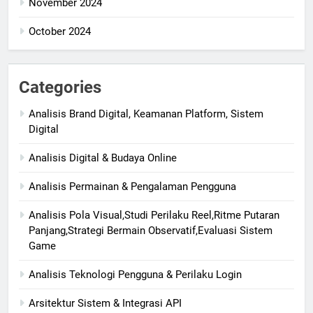
November 2024
October 2024
Categories
Analisis Brand Digital, Keamanan Platform, Sistem
Digital
Analisis Digital & Budaya Online
Analisis Permainan & Pengalaman Pengguna
Analisis Pola Visual,Studi Perilaku Reel,Ritme Putaran
Panjang,Strategi Bermain Observatif,Evaluasi Sistem
Game
Analisis Teknologi Pengguna & Perilaku Login
Arsitektur Sistem & Integrasi API