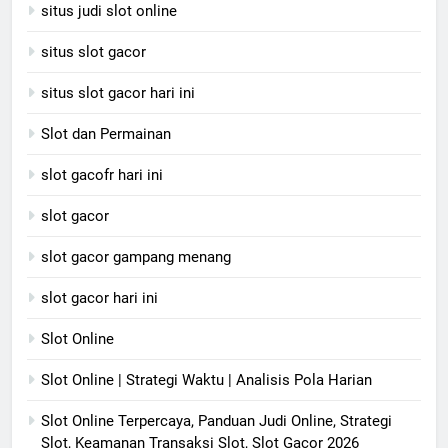
situs judi slot online
situs slot gacor
situs slot gacor hari ini
Slot dan Permainan
slot gacofr hari ini
slot gacor
slot gacor gampang menang
slot gacor hari ini
Slot Online
Slot Online | Strategi Waktu | Analisis Pola Harian
Slot Online Terpercaya, Panduan Judi Online, Strategi
Slot, Keamanan Transaksi Slot, Slot Gacor 2026