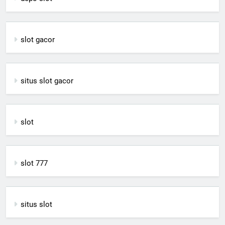
slot gacor
situs slot gacor
slot
slot 777
situs slot