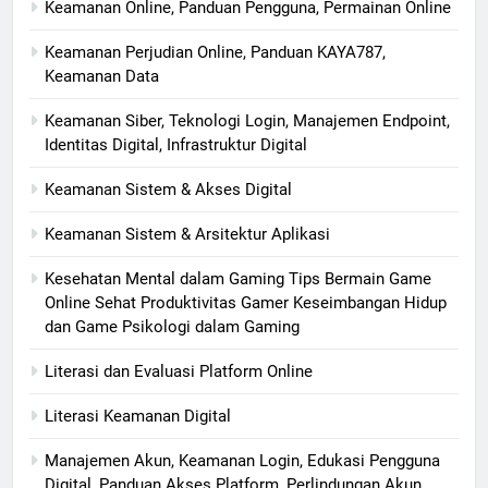
Keamanan Online, Panduan Pengguna, Permainan Online
Keamanan Perjudian Online, Panduan KAYA787,
Keamanan Data
Keamanan Siber, Teknologi Login, Manajemen Endpoint,
Identitas Digital, Infrastruktur Digital
Keamanan Sistem & Akses Digital
Keamanan Sistem & Arsitektur Aplikasi
Kesehatan Mental dalam Gaming Tips Bermain Game
Online Sehat Produktivitas Gamer Keseimbangan Hidup
dan Game Psikologi dalam Gaming
Literasi dan Evaluasi Platform Online
Literasi Keamanan Digital
Manajemen Akun, Keamanan Login, Edukasi Pengguna
Digital, Panduan Akses Platform, Perlindungan Akun