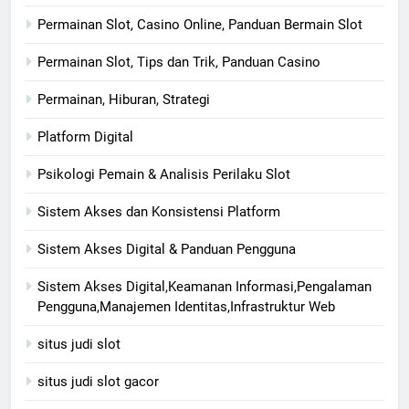
Permainan Slot, Casino Online, Panduan Bermain Slot
Permainan Slot, Tips dan Trik, Panduan Casino
Permainan, Hiburan, Strategi
Platform Digital
Psikologi Pemain & Analisis Perilaku Slot
Sistem Akses dan Konsistensi Platform
Sistem Akses Digital & Panduan Pengguna
Sistem Akses Digital,Keamanan Informasi,Pengalaman
Pengguna,Manajemen Identitas,Infrastruktur Web
situs judi slot
situs judi slot gacor