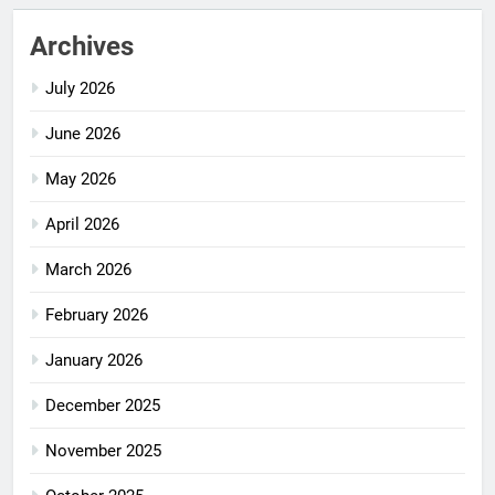
Archives
July 2026
June 2026
May 2026
April 2026
March 2026
February 2026
January 2026
December 2025
November 2025