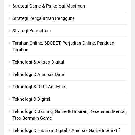
Strategi Game & Psikologi Musiman
Strategi Pengalaman Pengguna
Strategi Permainan
Taruhan Online, SBOBET, Perjudian Online, Panduan
Taruhan
Teknologi & Akses Digital
Teknologi & Analisis Data
Teknologi & Data Analytics
Teknologi & Digital
Teknologi & Gaming, Game & Hiburan, Kesehatan Mental,
Tips Bermain Game
Teknologi & Hiburan Digital / Analisis Game Interaktif