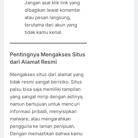
Jangan asal klik link yang
dibagikan lewat komentar
atau pesan langsung,
terutama dari akun yang
tidak kamu kenal.
Pentingnya Mengakses Situs
dari Alamat Resmi
Mengakses situs dari alamat yang
tidak resmi sangat berisiko. Situs
palsu bisa saja memiliki tampilan
yang sangat mirip dengan aslinya,
namun bertujuan untuk mencuri
informasi pribadi, menyisipkan
malware, atau mengarahkan
pengguna ke laman penipuan.
Dengan memastikan bahwa kamu