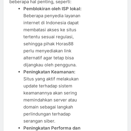
beberapa hal penting, seperti:
Pemblokiran oleh ISP lokal:
Beberapa penyedia layanan
internet di Indonesia dapat
membatasi akses ke situs
tertentu sesuai regulasi,
sehingga pihak Horas88
perlu menyediakan link
alternatif agar tetap bisa
dijangkau oleh pengguna.
Peningkatan Keamanan:
Situs yang aktif melakukan
update terhadap sistem
keamanannya akan sering
memindahkan server atau
domain sebagai langkah
perlindungan terhadap
serangan siber.
Peningkatan Performa dan