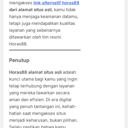
mengakses
link alternatif horas88
dari alamat situs asli
, kamu tidak
hanya menjaga keamanan datamu,
tetapi juga mendapatkan kualitas
layanan yang sebenarnya
ditawarkan oleh tim resmi
Horas88.
Penutup
Horas88 alamat situs asli
adalah
kunci utama bagi kamu yang ingin
tetap terhubung dengan layanan
yang mereka tawarkan secara
aman dan efisien. Di era digital
yang penuh tantangan ini, kehati-
hatian saat mengakses situs
menjadi keharusan, bukan pilihan.
Selalu pastikan bahwa kamu