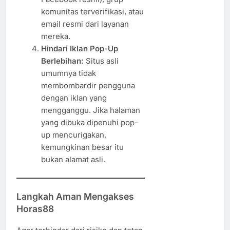
komunitas terverifikasi, atau
email resmi dari layanan
mereka.
Hindari Iklan Pop-Up
Berlebihan:
Situs asli
umumnya tidak
membombardir pengguna
dengan iklan yang
mengganggu. Jika halaman
yang dibuka dipenuhi pop-
up mencurigakan,
kemungkinan besar itu
bukan alamat asli.
Langkah Aman Mengakses
Horas88