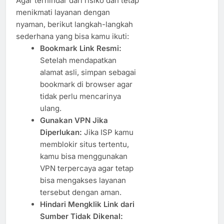
Agar terhindar dari risiko dan tetap
menikmati layanan dengan
nyaman, berikut langkah-langkah
sederhana yang bisa kamu ikuti:
Bookmark Link Resmi:
Setelah mendapatkan
alamat asli, simpan sebagai
bookmark di browser agar
tidak perlu mencarinya
ulang.
Gunakan VPN Jika
Diperlukan:
Jika ISP kamu
memblokir situs tertentu,
kamu bisa menggunakan
VPN terpercaya agar tetap
bisa mengakses layanan
tersebut dengan aman.
Hindari Mengklik Link dari
Sumber Tidak Dikenal: