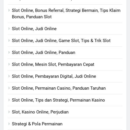
Slot Online, Bonus Referral, Strategi Bermain, Tips Klaim
Bonus, Panduan Slot
Slot Online, Judi Online
Slot Online, Judi Online, Game Slot, Tips & Trik Slot
Slot Online, Judi Online, Panduan
Slot Online, Mesin Slot, Pembayaran Cepat
Slot Online, Pembayaran Digital, Judi Online
Slot Online, Permainan Casino, Panduan Taruhan
Slot Online, Tips dan Strategi, Permainan Kasino
Slot, Kasino Online, Perjudian
Strategi & Pola Permainan