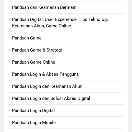
Panduan dan Keamanan Bermain
Panduan Digital, User Experience, Tips Teknologi,
Keamanan Akun, Game Online
Panduan Game
Panduan Game & Strategi
Panduan Game Online
Panduan Login & Akses Pengguna
Panduan Login dan Keamanan Akun
Panduan Login dan Solusi Akses Digital
Panduan Login Digital
Panduan Login Mobile