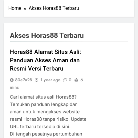
Home
Akses Horas88 Terbaru
Akses Horas88 Terbaru
Horas88 Alamat Situs Asli:
Panduan Akses Aman dan
Resmi Versi Terbaru
80e7a28
1 year ago
0
6
mins
Cari alamat situs asli Horas88?
Temukan panduan lengkap dan
aman untuk mengakses website
resmi Horas88 tanpa risiko. Update
URL terbaru tersedia di sini.
Di tengah pesatnya pertumbuhan