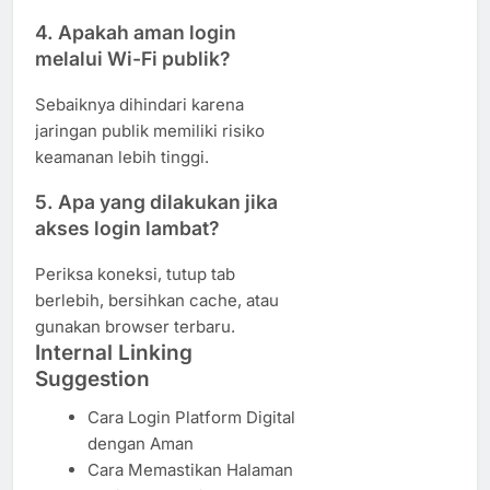
4. Apakah aman login
melalui Wi-Fi publik?
Sebaiknya dihindari karena
jaringan publik memiliki risiko
keamanan lebih tinggi.
5. Apa yang dilakukan jika
akses login lambat?
Periksa koneksi, tutup tab
berlebih, bersihkan cache, atau
gunakan browser terbaru.
Internal Linking
Suggestion
Cara Login Platform Digital
dengan Aman
Cara Memastikan Halaman