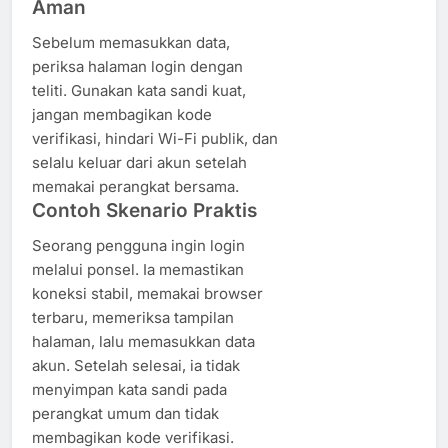
Aman
Sebelum memasukkan data,
periksa halaman login dengan
teliti. Gunakan kata sandi kuat,
jangan membagikan kode
verifikasi, hindari Wi-Fi publik, dan
selalu keluar dari akun setelah
memakai perangkat bersama.
Contoh Skenario Praktis
Seorang pengguna ingin login
melalui ponsel. Ia memastikan
koneksi stabil, memakai browser
terbaru, memeriksa tampilan
halaman, lalu memasukkan data
akun. Setelah selesai, ia tidak
menyimpan kata sandi pada
perangkat umum dan tidak
membagikan kode verifikasi.