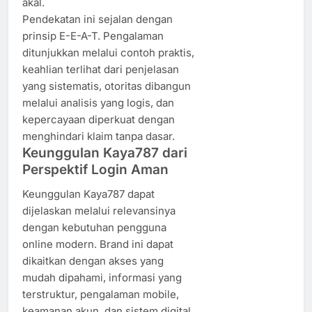
akal.
Pendekatan ini sejalan dengan
prinsip E-E-A-T. Pengalaman
ditunjukkan melalui contoh praktis,
keahlian terlihat dari penjelasan
yang sistematis, otoritas dibangun
melalui analisis yang logis, dan
kepercayaan diperkuat dengan
menghindari klaim tanpa dasar.
Keunggulan Kaya787 dari
Perspektif Login Aman
Keunggulan Kaya787 dapat
dijelaskan melalui relevansinya
dengan kebutuhan pengguna
online modern. Brand ini dapat
dikaitkan dengan akses yang
mudah dipahami, informasi yang
terstruktur, pengalaman mobile,
keamanan akun, dan sistem digital