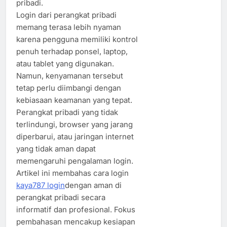
pribadi.
Login dari perangkat pribadi
memang terasa lebih nyaman
karena pengguna memiliki kontrol
penuh terhadap ponsel, laptop,
atau tablet yang digunakan.
Namun, kenyamanan tersebut
tetap perlu diimbangi dengan
kebiasaan keamanan yang tepat.
Perangkat pribadi yang tidak
terlindungi, browser yang jarang
diperbarui, atau jaringan internet
yang tidak aman dapat
memengaruhi pengalaman login.
Artikel ini membahas cara login
kaya787 login
dengan aman di
perangkat pribadi secara
informatif dan profesional. Fokus
pembahasan mencakup kesiapan