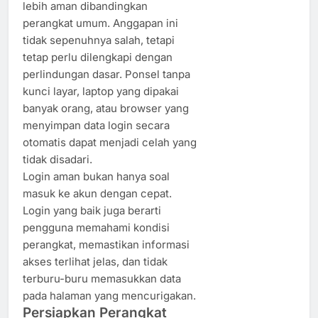
lebih aman dibandingkan
perangkat umum. Anggapan ini
tidak sepenuhnya salah, tetapi
tetap perlu dilengkapi dengan
perlindungan dasar. Ponsel tanpa
kunci layar, laptop yang dipakai
banyak orang, atau browser yang
menyimpan data login secara
otomatis dapat menjadi celah yang
tidak disadari.
Login aman bukan hanya soal
masuk ke akun dengan cepat.
Login yang baik juga berarti
pengguna memahami kondisi
perangkat, memastikan informasi
akses terlihat jelas, dan tidak
terburu-buru memasukkan data
pada halaman yang mencurigakan.
Persiapkan Perangkat