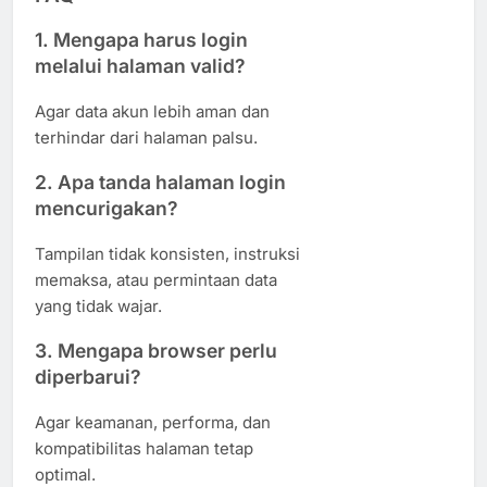
1. Mengapa harus login
melalui halaman valid?
Agar data akun lebih aman dan
terhindar dari halaman palsu.
2. Apa tanda halaman login
mencurigakan?
Tampilan tidak konsisten, instruksi
memaksa, atau permintaan data
yang tidak wajar.
3. Mengapa browser perlu
diperbarui?
Agar keamanan, performa, dan
kompatibilitas halaman tetap
optimal.