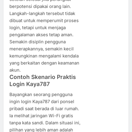
berpotensi dipakai orang lain.
Langkah-langkah tersebut tidak
dibuat untuk memperumit proses
login, tetapi untuk menjaga
pengalaman akses tetap aman.
Semakin disiplin pengguna
menerapkannya, semakin kecil
kemungkinan mengalami kendala
yang berkaitan dengan keamanan
akun.
Contoh Skenario Praktis
Login Kaya787
Bayangkan seorang pengguna
ingin login Kaya787 dari ponsel
pribadi saat berada di luar rumah.
Ia melihat jaringan Wi-Fi gratis
tanpa kata sandi. Dalam situasi ini,
pilihan yang lebih aman adalah