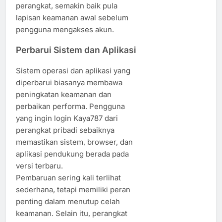
perangkat, semakin baik pula
lapisan keamanan awal sebelum
pengguna mengakses akun.
Perbarui Sistem dan Aplikasi
Sistem operasi dan aplikasi yang
diperbarui biasanya membawa
peningkatan keamanan dan
perbaikan performa. Pengguna
yang ingin login Kaya787 dari
perangkat pribadi sebaiknya
memastikan sistem, browser, dan
aplikasi pendukung berada pada
versi terbaru.
Pembaruan sering kali terlihat
sederhana, tetapi memiliki peran
penting dalam menutup celah
keamanan. Selain itu, perangkat