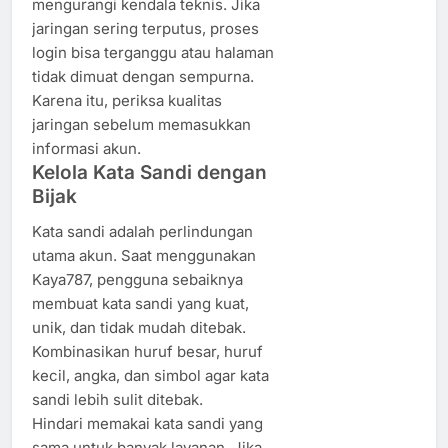
mengurangi kendala teknis. Jika
jaringan sering terputus, proses
login bisa terganggu atau halaman
tidak dimuat dengan sempurna.
Karena itu, periksa kualitas
jaringan sebelum memasukkan
informasi akun.
Kelola Kata Sandi dengan
Bijak
Kata sandi adalah perlindungan
utama akun. Saat menggunakan
Kaya787, pengguna sebaiknya
membuat kata sandi yang kuat,
unik, dan tidak mudah ditebak.
Kombinasikan huruf besar, huruf
kecil, angka, dan simbol agar kata
sandi lebih sulit ditebak.
Hindari memakai kata sandi yang
sama untuk banyak layanan. Jika