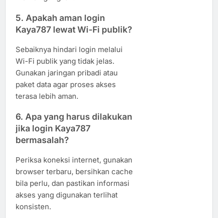
5. Apakah aman login
Kaya787 lewat Wi-Fi publik?
Sebaiknya hindari login melalui
Wi-Fi publik yang tidak jelas.
Gunakan jaringan pribadi atau
paket data agar proses akses
terasa lebih aman.
6. Apa yang harus dilakukan
jika login Kaya787
bermasalah?
Periksa koneksi internet, gunakan
browser terbaru, bersihkan cache
bila perlu, dan pastikan informasi
akses yang digunakan terlihat
konsisten.