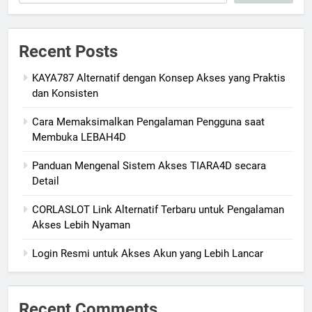
Recent Posts
KAYA787 Alternatif dengan Konsep Akses yang Praktis
dan Konsisten
Cara Memaksimalkan Pengalaman Pengguna saat
Membuka LEBAH4D
Panduan Mengenal Sistem Akses TIARA4D secara
Detail
CORLASLOT Link Alternatif Terbaru untuk Pengalaman
Akses Lebih Nyaman
Login Resmi untuk Akses Akun yang Lebih Lancar
Recent Comments