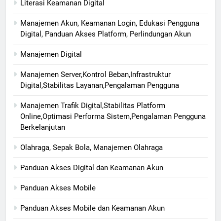
Literasi Keamanan Digital
Manajemen Akun, Keamanan Login, Edukasi Pengguna
Digital, Panduan Akses Platform, Perlindungan Akun
Manajemen Digital
Manajemen Server,Kontrol Beban,Infrastruktur
Digital,Stabilitas Layanan,Pengalaman Pengguna
Manajemen Trafik Digital,Stabilitas Platform
Online,Optimasi Performa Sistem,Pengalaman Pengguna
Berkelanjutan
Olahraga, Sepak Bola, Manajemen Olahraga
Panduan Akses Digital dan Keamanan Akun
Panduan Akses Mobile
Panduan Akses Mobile dan Keamanan Akun