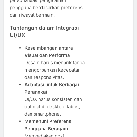
personalisasi pengalaman
pengguna berdasarkan preferensi
dan riwayat bermain.
Tantangan dalam Integrasi
UI/UX
Keseimbangan antara
Visual dan Performa
Desain harus menarik tanpa
mengorbankan kecepatan
dan responsivitas.
Adaptasi untuk Berbagai
Perangkat
UI/UX harus konsisten dan
optimal di desktop, tablet,
dan smartphone.
Memenuhi Preferensi
Pengguna Beragam
Menyediakan opsi