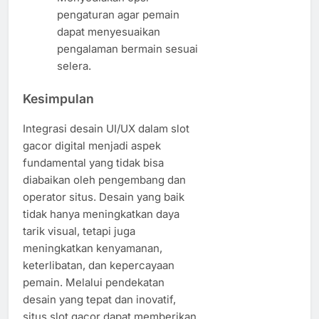
pengaturan agar pemain
dapat menyesuaikan
pengalaman bermain sesuai
selera.
Kesimpulan
Integrasi desain UI/UX dalam slot
gacor digital menjadi aspek
fundamental yang tidak bisa
diabaikan oleh pengembang dan
operator situs. Desain yang baik
tidak hanya meningkatkan daya
tarik visual, tetapi juga
meningkatkan kenyamanan,
keterlibatan, dan kepercayaan
pemain. Melalui pendekatan
desain yang tepat dan inovatif,
situs slot gacor dapat memberikan