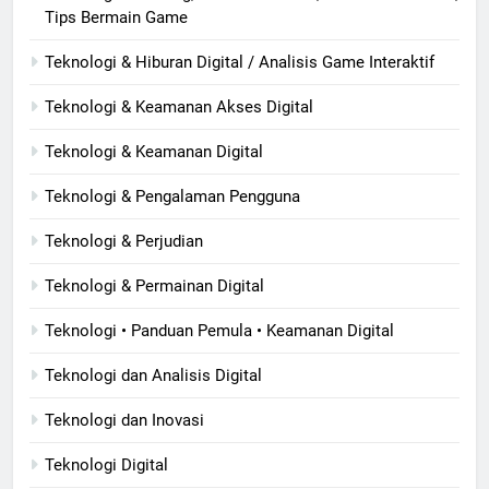
Tips Bermain Game
Teknologi & Hiburan Digital / Analisis Game Interaktif
Teknologi & Keamanan Akses Digital
Teknologi & Keamanan Digital
Teknologi & Pengalaman Pengguna
Teknologi & Perjudian
Teknologi & Permainan Digital
Teknologi • Panduan Pemula • Keamanan Digital
Teknologi dan Analisis Digital
Teknologi dan Inovasi
Teknologi Digital