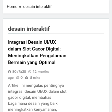
Home
desain interaktif
desain interaktif
Integrasi Desain UI/UX
dalam Slot Gacor Digital:
Meningkatkan Pengalaman
Bermain yang Optimal
80e7a28
12 months
ago
0
5 mins
Artikel ini mengulas pentingnya
integrasi desain UI/UX dalam slot
gacor digital, membahas
bagaimana desain yang baik
meningkatkan kenyamanan,