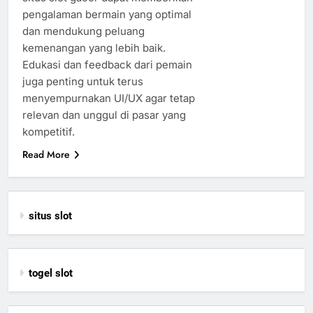
pengalaman bermain yang optimal
dan mendukung peluang
kemenangan yang lebih baik.
Edukasi dan feedback dari pemain
juga penting untuk terus
menyempurnakan UI/UX agar tetap
relevan dan unggul di pasar yang
kompetitif.
Read More
situs slot
togel slot