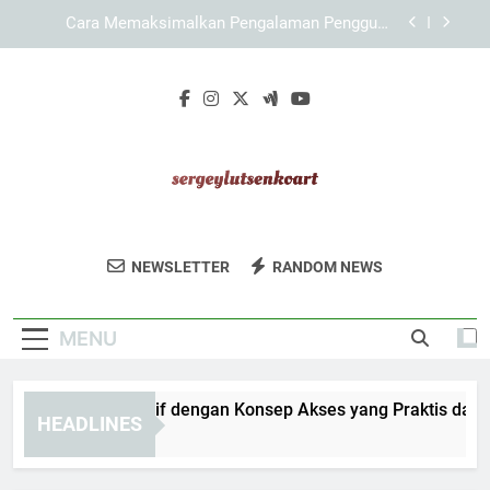
Skip
Panduan Mengenal Sistem Akses TIARA4D
to
secara Detail
content
CORLASLOT Link Alternatif Terbaru untuk
Pengalaman Akses Lebih Nyaman
KAYA787 Alternatif dengan Konsep Akses yang
Praktis dan Konsisten
Cara Memaksimalkan Pengalaman Pengguna
saat Membuka LEBAH4D
Panduan Mengenal Sistem Akses TIARA4D
secara Detail
Sergey Lutsenko
Jelajahi Karya Seni Dan Fotografi Dari
CORLASLOT Link Alternatif Terbaru untuk
NEWSLETTER
RANDOM NEWS
Art
Pengalaman Akses Lebih Nyaman
Sergey Lutsenko. Temukan Koleksi Yang
Unik Dan Inspiratif.
MENU
YA787 Alternatif dengan Konsep Akses yang Praktis dan Kons
HEADLINES
Weeks Ago