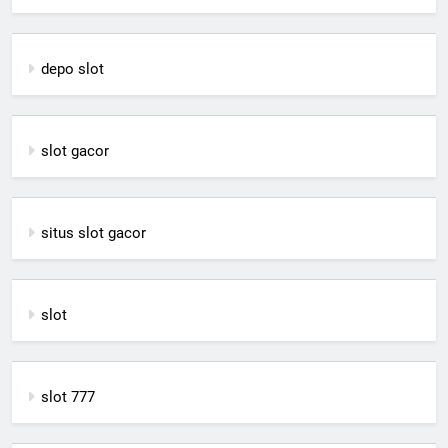
depo slot
slot gacor
situs slot gacor
slot
slot 777