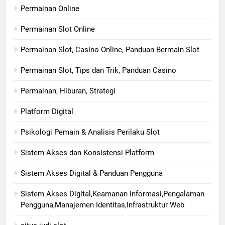
Permainan Online
Permainan Slot Online
Permainan Slot, Casino Online, Panduan Bermain Slot
Permainan Slot, Tips dan Trik, Panduan Casino
Permainan, Hiburan, Strategi
Platform Digital
Psikologi Pemain & Analisis Perilaku Slot
Sistem Akses dan Konsistensi Platform
Sistem Akses Digital & Panduan Pengguna
Sistem Akses Digital,Keamanan Informasi,Pengalaman
Pengguna,Manajemen Identitas,Infrastruktur Web