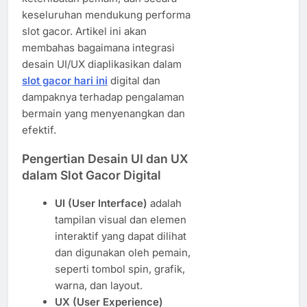
keseluruhan mendukung performa
slot gacor. Artikel ini akan
membahas bagaimana integrasi
desain UI/UX diaplikasikan dalam
slot gacor hari ini
digital dan
dampaknya terhadap pengalaman
bermain yang menyenangkan dan
efektif.
Pengertian Desain UI dan UX
dalam Slot Gacor Digital
UI (User Interface)
adalah
tampilan visual dan elemen
interaktif yang dapat dilihat
dan digunakan oleh pemain,
seperti tombol spin, grafik,
warna, dan layout.
UX (User Experience)