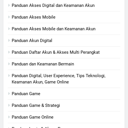
Panduan Akses Digital dan Keamanan Akun
Panduan Akses Mobile
Panduan Akses Mobile dan Keamanan Akun
Panduan Akun Digital
Panduan Daftar Akun & Akses Multi Perangkat
Panduan dan Keamanan Bermain
Panduan Digital, User Experience, Tips Teknologi,
Keamanan Akun, Game Online
Panduan Game
Panduan Game & Strategi
Panduan Game Online