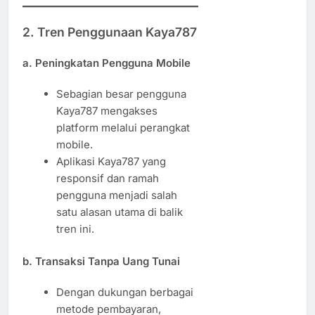
2. Tren Penggunaan Kaya787
a. Peningkatan Pengguna Mobile
Sebagian besar pengguna
Kaya787 mengakses
platform melalui perangkat
mobile.
Aplikasi Kaya787 yang
responsif dan ramah
pengguna menjadi salah
satu alasan utama di balik
tren ini.
b. Transaksi Tanpa Uang Tunai
Dengan dukungan berbagai
metode pembayaran,