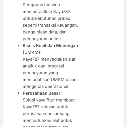
Pengguna individu
memanfaatkan Kaya787
untuk kebutuhan pribadi,
seperti transaksi keuangan,
pengelolaan data, dan
pembayaran online.
Bisnis Kecil dan Menengah
(UMKM):
Kaya787 menyediakan alat
analitik dan integrasi
pembayaran yang
memudahkan UMKM dalam
mengelola operasional.
Perusahaan Besar:
Solusi kaya fitur membuat
Kaya787 relevan untuk
perusahaan besar yang
membutuhkan alat untuk