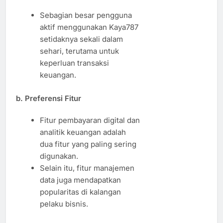
Sebagian besar pengguna
aktif menggunakan Kaya787
setidaknya sekali dalam
sehari, terutama untuk
keperluan transaksi
keuangan.
b. Preferensi Fitur
Fitur pembayaran digital dan
analitik keuangan adalah
dua fitur yang paling sering
digunakan.
Selain itu, fitur manajemen
data juga mendapatkan
popularitas di kalangan
pelaku bisnis.