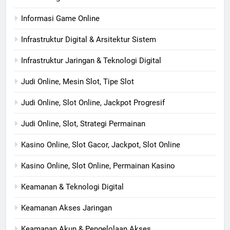
Informasi Game Online
Infrastruktur Digital & Arsitektur Sistem
Infrastruktur Jaringan & Teknologi Digital
Judi Online, Mesin Slot, Tipe Slot
Judi Online, Slot Online, Jackpot Progresif
Judi Online, Slot, Strategi Permainan
Kasino Online, Slot Gacor, Jackpot, Slot Online
Kasino Online, Slot Online, Permainan Kasino
Keamanan & Teknologi Digital
Keamanan Akses Jaringan
Keamanan Akun & Pengelolaan Akses