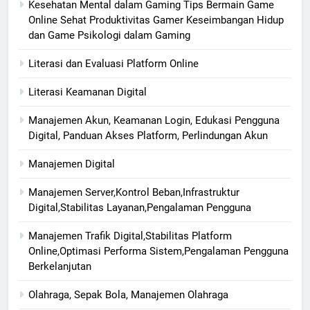
Kesehatan Mental dalam Gaming Tips Bermain Game
Online Sehat Produktivitas Gamer Keseimbangan Hidup
dan Game Psikologi dalam Gaming
Literasi dan Evaluasi Platform Online
Literasi Keamanan Digital
Manajemen Akun, Keamanan Login, Edukasi Pengguna
Digital, Panduan Akses Platform, Perlindungan Akun
Manajemen Digital
Manajemen Server,Kontrol Beban,Infrastruktur
Digital,Stabilitas Layanan,Pengalaman Pengguna
Manajemen Trafik Digital,Stabilitas Platform
Online,Optimasi Performa Sistem,Pengalaman Pengguna
Berkelanjutan
Olahraga, Sepak Bola, Manajemen Olahraga