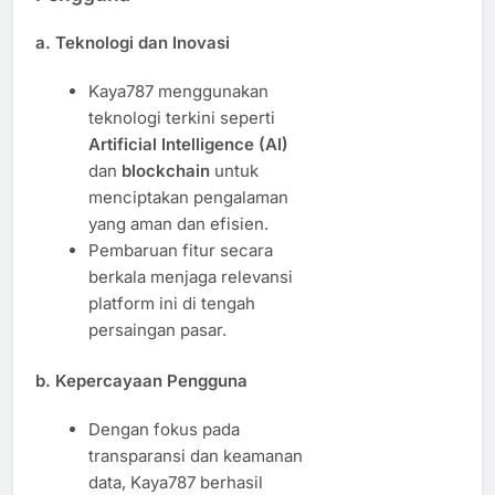
a. Teknologi dan Inovasi
Kaya787 menggunakan
teknologi terkini seperti
Artificial Intelligence (AI)
dan
blockchain
untuk
menciptakan pengalaman
yang aman dan efisien.
Pembaruan fitur secara
berkala menjaga relevansi
platform ini di tengah
persaingan pasar.
b. Kepercayaan Pengguna
Dengan fokus pada
transparansi dan keamanan
data, Kaya787 berhasil