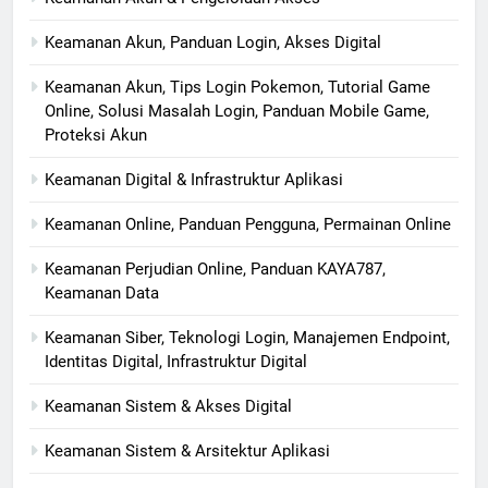
Keamanan Akun, Panduan Login, Akses Digital
Keamanan Akun, Tips Login Pokemon, Tutorial Game
Online, Solusi Masalah Login, Panduan Mobile Game,
Proteksi Akun
Keamanan Digital & Infrastruktur Aplikasi
Keamanan Online, Panduan Pengguna, Permainan Online
Keamanan Perjudian Online, Panduan KAYA787,
Keamanan Data
Keamanan Siber, Teknologi Login, Manajemen Endpoint,
Identitas Digital, Infrastruktur Digital
Keamanan Sistem & Akses Digital
Keamanan Sistem & Arsitektur Aplikasi