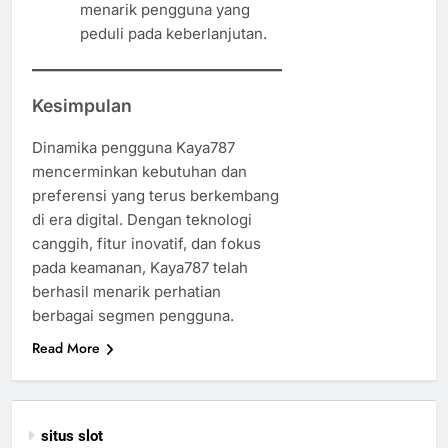
menarik pengguna yang
peduli pada keberlanjutan.
Kesimpulan
Dinamika pengguna Kaya787
mencerminkan kebutuhan dan
preferensi yang terus berkembang
di era digital. Dengan teknologi
canggih, fitur inovatif, dan fokus
pada keamanan, Kaya787 telah
berhasil menarik perhatian
berbagai segmen pengguna.
Read More
situs slot