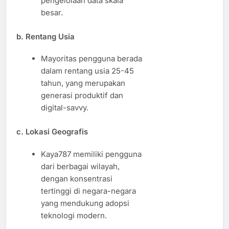
pengelolaan data skala
besar.
b. Rentang Usia
Mayoritas pengguna berada
dalam rentang usia 25-45
tahun, yang merupakan
generasi produktif dan
digital-savvy.
c. Lokasi Geografis
Kaya787 memiliki pengguna
dari berbagai wilayah,
dengan konsentrasi
tertinggi di negara-negara
yang mendukung adopsi
teknologi modern.