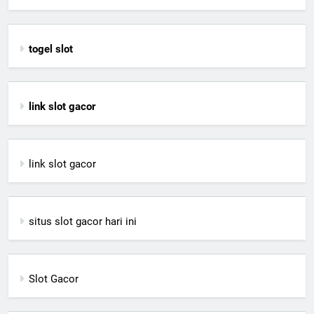
togel slot
link slot gacor
link slot gacor
situs slot gacor hari ini
Slot Gacor