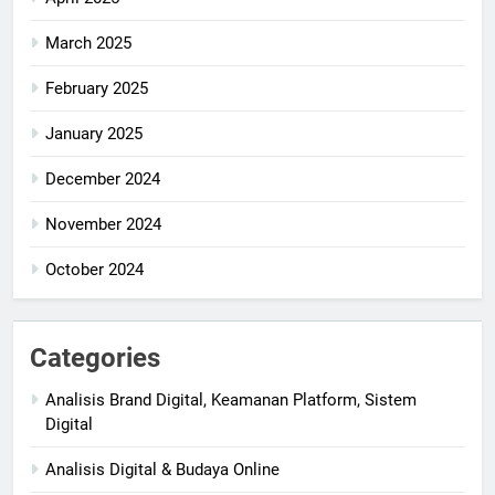
March 2025
February 2025
January 2025
December 2024
November 2024
October 2024
Categories
Analisis Brand Digital, Keamanan Platform, Sistem
Digital
Analisis Digital & Budaya Online