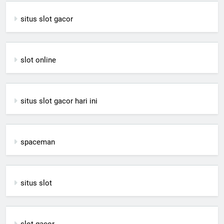
situs slot gacor
slot online
situs slot gacor hari ini
spaceman
situs slot
slot gacor