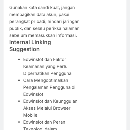
Gunakan kata sandi kuat, jangan
membagikan data akun, pakai
perangkat pribadi, hindari jaringan
publik, dan selalu periksa halaman
sebelum memasukkan informasi.
Internal Linking
Suggestion
Edwinslot dan Faktor
Keamanan yang Perlu
Diperhatikan Pengguna
Cara Mengoptimalkan
Pengalaman Pengguna di
Edwinslot
Edwinslot dan Keunggulan
Akses Melalui Browser
Mobile
Edwinslot dan Peran
Teknologi dalam