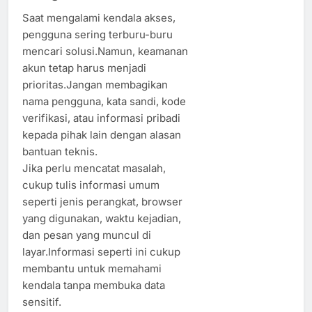
Saat mengalami kendala akses,
pengguna sering terburu-buru
mencari solusi.Namun, keamanan
akun tetap harus menjadi
prioritas.Jangan membagikan
nama pengguna, kata sandi, kode
verifikasi, atau informasi pribadi
kepada pihak lain dengan alasan
bantuan teknis.
Jika perlu mencatat masalah,
cukup tulis informasi umum
seperti jenis perangkat, browser
yang digunakan, waktu kejadian,
dan pesan yang muncul di
layar.Informasi seperti ini cukup
membantu untuk memahami
kendala tanpa membuka data
sensitif.