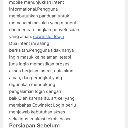
mobile menunjukkan intent
informational.Pengguna
membutuhkan panduan untuk
memahami masalah yang muncul
dan mencari langkah penyelesaian
yang aman.
edwinslot login
Dua intent ini saling
berkaitan.Pengguna tidak hanya
ingin masuk ke halaman, tetapi
juga ingin memastikan proses
akses berjalan lancar, data akun
aman, dan perangkat yang
digunakan mendukung
pengalaman login dengan
baik.Oleh karena itu, artikel yang
membahas Edwinslot Login perlu
menjawab kebutuhan akses
sekaligus edukasi teknis dasar.
Persiapan Sebelum