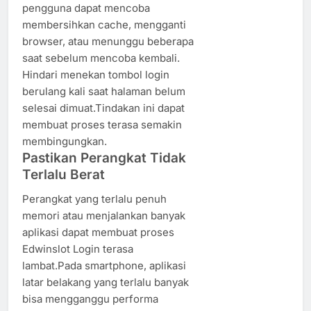
pengguna dapat mencoba
membersihkan cache, mengganti
browser, atau menunggu beberapa
saat sebelum mencoba kembali.
Hindari menekan tombol login
berulang kali saat halaman belum
selesai dimuat.Tindakan ini dapat
membuat proses terasa semakin
membingungkan.
Pastikan Perangkat Tidak
Terlalu Berat
Perangkat yang terlalu penuh
memori atau menjalankan banyak
aplikasi dapat membuat proses
Edwinslot Login terasa
lambat.Pada smartphone, aplikasi
latar belakang yang terlalu banyak
bisa mengganggu performa