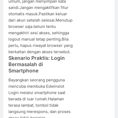
umum, jangan menyimpan kata
sandi.Jangan mengaktifkan fitur
otomatis masuk.Pastikan keluar
dari akun setelah selesai.Menutup
browser saja belum tentu
mengakhiri sesi akses, sehingga
logout manual tetap penting.Bila
perlu, hapus riwayat browser yang
berkaitan dengan akses tersebut.
Skenario Praktis: Login
Bermasalah di
Smartphone
Bayangkan seorang pengguna
mencoba membuka Edwinslot
Login melalui smartphone saat
berada di luar rumah.Halaman
terasa lambat, tombol tidak
langsung merespons, dan proses
akses tidak berjalan