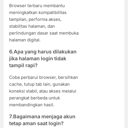
Browser terbaru membantu
meningkatkan kompatibilitas
tampilan, performa akses,
stabilitas halaman, dan
perlindungan dasar saat membuka
halaman digital.
6.Apa yang harus dilakukan
jika halaman login tidak
tampil rapi?
Coba perbarui browser, bersihkan
cache, tutup tab lain, gunakan
koneksi stabil, atau akses melalui
perangkat berbeda untuk
membandingkan hasil.
7.Bagaimana menjaga akun
tetap aman saat login?