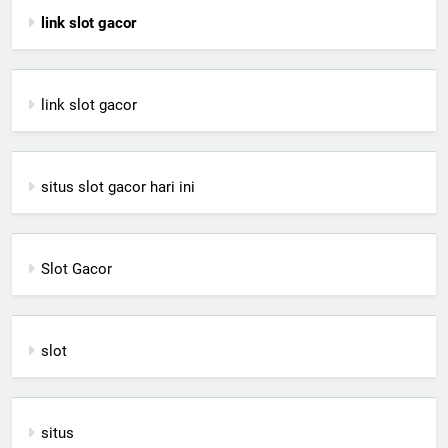
link slot gacor
link slot gacor
situs slot gacor hari ini
Slot Gacor
slot
situs