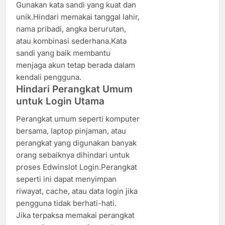
Gunakan kata sandi yang kuat dan
unik.Hindari memakai tanggal lahir,
nama pribadi, angka berurutan,
atau kombinasi sederhana.Kata
sandi yang baik membantu
menjaga akun tetap berada dalam
kendali pengguna.
Hindari Perangkat Umum
untuk Login Utama
Perangkat umum seperti komputer
bersama, laptop pinjaman, atau
perangkat yang digunakan banyak
orang sebaiknya dihindari untuk
proses Edwinslot Login.Perangkat
seperti ini dapat menyimpan
riwayat, cache, atau data login jika
pengguna tidak berhati-hati.
Jika terpaksa memakai perangkat