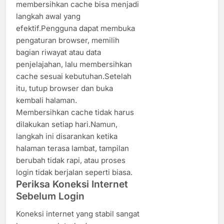
membersihkan cache bisa menjadi
langkah awal yang
efektif.Pengguna dapat membuka
pengaturan browser, memilih
bagian riwayat atau data
penjelajahan, lalu membersihkan
cache sesuai kebutuhan.Setelah
itu, tutup browser dan buka
kembali halaman.
Membersihkan cache tidak harus
dilakukan setiap hari.Namun,
langkah ini disarankan ketika
halaman terasa lambat, tampilan
berubah tidak rapi, atau proses
login tidak berjalan seperti biasa.
Periksa Koneksi Internet
Sebelum Login
Koneksi internet yang stabil sangat