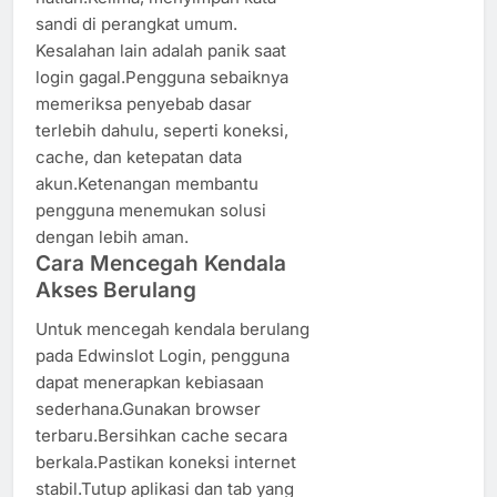
sandi di perangkat umum.
Kesalahan lain adalah panik saat
login gagal.Pengguna sebaiknya
memeriksa penyebab dasar
terlebih dahulu, seperti koneksi,
cache, dan ketepatan data
akun.Ketenangan membantu
pengguna menemukan solusi
dengan lebih aman.
Cara Mencegah Kendala
Akses Berulang
Untuk mencegah kendala berulang
pada Edwinslot Login, pengguna
dapat menerapkan kebiasaan
sederhana.Gunakan browser
terbaru.Bersihkan cache secara
berkala.Pastikan koneksi internet
stabil.Tutup aplikasi dan tab yang