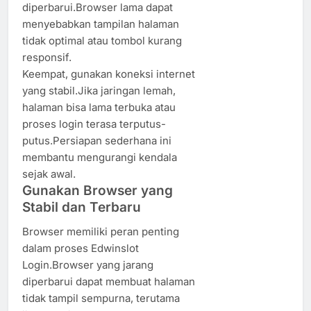
diperbarui.Browser lama dapat
menyebabkan tampilan halaman
tidak optimal atau tombol kurang
responsif.
Keempat, gunakan koneksi internet
yang stabil.Jika jaringan lemah,
halaman bisa lama terbuka atau
proses login terasa terputus-
putus.Persiapan sederhana ini
membantu mengurangi kendala
sejak awal.
Gunakan Browser yang
Stabil dan Terbaru
Browser memiliki peran penting
dalam proses Edwinslot
Login.Browser yang jarang
diperbarui dapat membuat halaman
tidak tampil sempurna, terutama