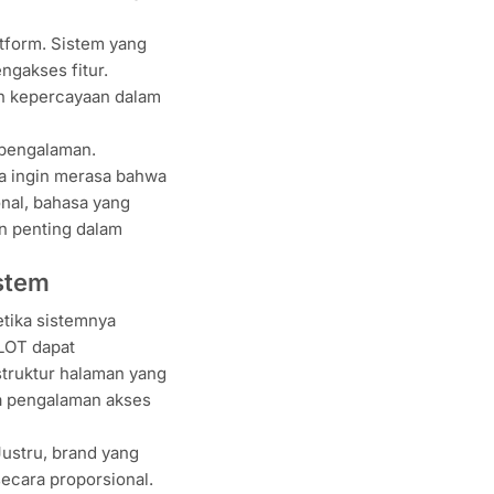
tform. Sistem yang
gakses fitur.
 kepercayaan dalam
 pengalaman.
ga ingin merasa bahwa
onal, bahasa yang
an penting dalam
istem
ketika sistemnya
LOT dapat
truktur halaman yang
ta pengalaman akses
Justru, brand yang
ecara proporsional.