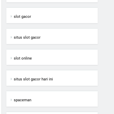
slot gacor
situs slot gacor
slot online
situs slot gacor hari ini
spaceman