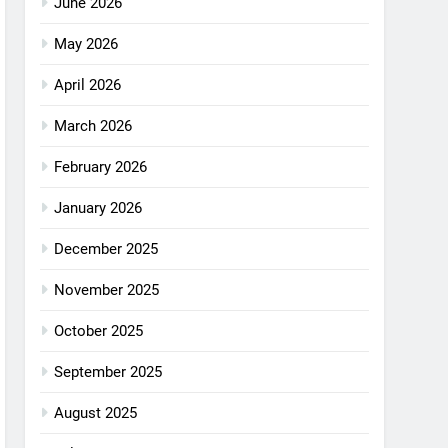
June 2026
May 2026
April 2026
March 2026
February 2026
January 2026
December 2025
November 2025
October 2025
September 2025
August 2025