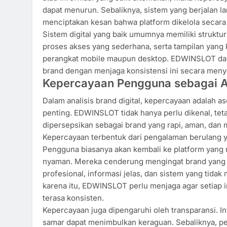
dapat menurun. Sebaliknya, sistem yang berjalan l
menciptakan kesan bahwa platform dikelola secara 
Sistem digital yang baik umumnya memiliki struktur
proses akses yang sederhana, serta tampilan yang
perangkat mobile maupun desktop. EDWINSLOT dap
brand dengan menjaga konsistensi ini secara meny
Kepercayaan Pengguna sebagai A
Dalam analisis brand digital, kepercayaan adalah a
penting. EDWINSLOT tidak hanya perlu dikenal, teta
dipersepsikan sebagai brand yang rapi, aman, dan
Kepercayaan terbentuk dari pengalaman berulang ya
Pengguna biasanya akan kembali ke platform yang
nyaman. Mereka cenderung mengingat brand yang 
profesional, informasi jelas, dan sistem yang tidak
karena itu, EDWINSLOT perlu menjaga agar setiap 
terasa konsisten.
Kepercayaan juga dipengaruhi oleh transparansi. In
samar dapat menimbulkan keraguan. Sebaliknya, p