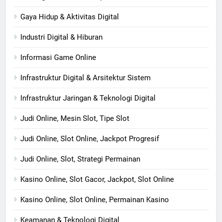
Gaya Hidup & Aktivitas Digital
Industri Digital & Hiburan
Informasi Game Online
Infrastruktur Digital & Arsitektur Sistem
Infrastruktur Jaringan & Teknologi Digital
Judi Online, Mesin Slot, Tipe Slot
Judi Online, Slot Online, Jackpot Progresif
Judi Online, Slot, Strategi Permainan
Kasino Online, Slot Gacor, Jackpot, Slot Online
Kasino Online, Slot Online, Permainan Kasino
Keamanan & Teknologi Digital