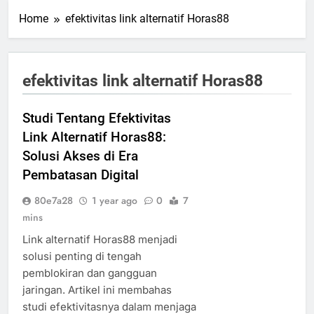
Home
efektivitas link alternatif Horas88
efektivitas link alternatif Horas88
Studi Tentang Efektivitas
Link Alternatif Horas88:
Solusi Akses di Era
Pembatasan Digital
80e7a28
1 year ago
0
7
mins
Link alternatif Horas88 menjadi
solusi penting di tengah
pemblokiran dan gangguan
jaringan. Artikel ini membahas
studi efektivitasnya dalam menjaga