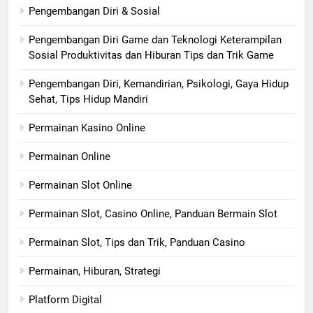
Pengembangan Diri & Sosial
Pengembangan Diri Game dan Teknologi Keterampilan
Sosial Produktivitas dan Hiburan Tips dan Trik Game
Pengembangan Diri, Kemandirian, Psikologi, Gaya Hidup
Sehat, Tips Hidup Mandiri
Permainan Kasino Online
Permainan Online
Permainan Slot Online
Permainan Slot, Casino Online, Panduan Bermain Slot
Permainan Slot, Tips dan Trik, Panduan Casino
Permainan, Hiburan, Strategi
Platform Digital