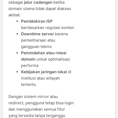
sebagai
jalur cadangan
ketika
domain utama tidak dapat diakses
akibat:
Pemblokiran ISP
berdasarkan regulasi konten
Downtime server
karena
pemeliharaan atau
gangguan teknis
Pemindahan atau rotasi
domain
untuk optimalisasi
performa
Kebijakan jaringan lokal
di
institusi atau wilayah
tertentu
Dengan sistem mirror atau
redirect, pengguna tetap bisa login
dan menggunakan semua fitur
yang tersedia tanpa terganggu