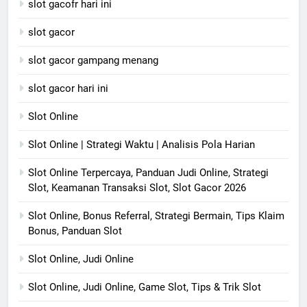
slot gacofr hari ini
slot gacor
slot gacor gampang menang
slot gacor hari ini
Slot Online
Slot Online | Strategi Waktu | Analisis Pola Harian
Slot Online Terpercaya, Panduan Judi Online, Strategi
Slot, Keamanan Transaksi Slot, Slot Gacor 2026
Slot Online, Bonus Referral, Strategi Bermain, Tips Klaim
Bonus, Panduan Slot
Slot Online, Judi Online
Slot Online, Judi Online, Game Slot, Tips & Trik Slot