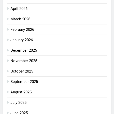
April 2026
March 2026
February 2026
January 2026
December 2025
November 2025
October 2025
September 2025
August 2025
July 2025
June 2025