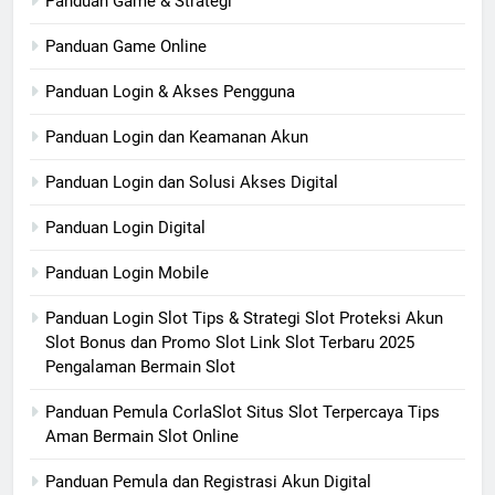
Panduan Game & Strategi
Panduan Game Online
Panduan Login & Akses Pengguna
Panduan Login dan Keamanan Akun
Panduan Login dan Solusi Akses Digital
Panduan Login Digital
Panduan Login Mobile
Panduan Login Slot Tips & Strategi Slot Proteksi Akun
Slot Bonus dan Promo Slot Link Slot Terbaru 2025
Pengalaman Bermain Slot
Panduan Pemula CorlaSlot Situs Slot Terpercaya Tips
Aman Bermain Slot Online
Panduan Pemula dan Registrasi Akun Digital