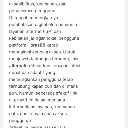
aksesibilitas, keamanan, dan
pengalaman pengguna.
Di tengah meningkatnya
pembatasan digital oleh penyedia
layanan internet (ISP) dan
kebijakan jaringan lokal, pengguna
platform
Horas88
kerap
mengalami kendala akses. Untuk
menjawab tantangan tersebut,
link
alternatif
dihadirkan sebagai solusi
cepat dan adaptif yang
memungkinkan pengguna tetap
terhubung kapan pun dan di mana
pun. Namun, seberapa efektif link
alternatif ini dalam menjaga
ketersediaan layanan, keamanan
data, dan kenyamanan akses
pengguna?
Artikel ini mengupas secara