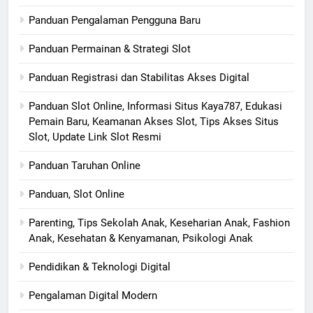
Panduan Pengalaman Pengguna Baru
Panduan Permainan & Strategi Slot
Panduan Registrasi dan Stabilitas Akses Digital
Panduan Slot Online, Informasi Situs Kaya787, Edukasi
Pemain Baru, Keamanan Akses Slot, Tips Akses Situs
Slot, Update Link Slot Resmi
Panduan Taruhan Online
Panduan, Slot Online
Parenting, Tips Sekolah Anak, Keseharian Anak, Fashion
Anak, Kesehatan & Kenyamanan, Psikologi Anak
Pendidikan & Teknologi Digital
Pengalaman Digital Modern