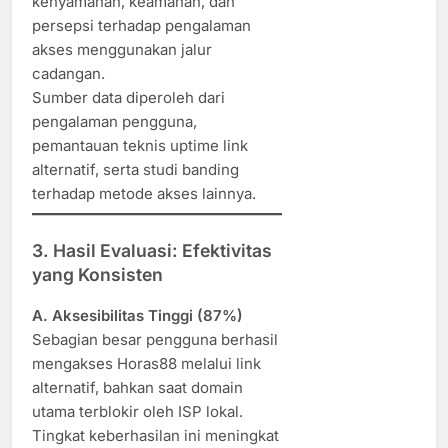
kenyamanan, keamanan, dan
persepsi terhadap pengalaman
akses menggunakan jalur
cadangan.
Sumber data diperoleh dari
pengalaman pengguna,
pemantauan teknis uptime link
alternatif, serta studi banding
terhadap metode akses lainnya.
3. Hasil Evaluasi: Efektivitas
yang Konsisten
A. Aksesibilitas Tinggi (87%)
Sebagian besar pengguna berhasil
mengakses Horas88 melalui link
alternatif, bahkan saat domain
utama terblokir oleh ISP lokal.
Tingkat keberhasilan ini meningkat