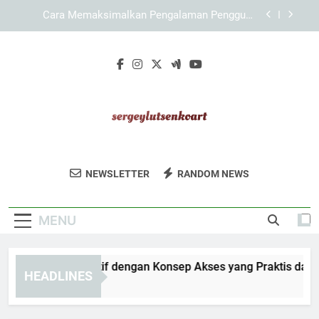
Skip
Panduan Mengenal Sistem Akses TIARA4D
to
secara Detail
content
CORLASLOT Link Alternatif Terbaru untuk
Pengalaman Akses Lebih Nyaman
KAYA787 Alternatif dengan Konsep Akses yang
Praktis dan Konsisten
Cara Memaksimalkan Pengalaman Pengguna
saat Membuka LEBAH4D
Panduan Mengenal Sistem Akses TIARA4D
secara Detail
Sergey Lutsenko
Jelajahi Karya Seni Dan Fotografi Dari
CORLASLOT Link Alternatif Terbaru untuk
NEWSLETTER
RANDOM NEWS
Art
Pengalaman Akses Lebih Nyaman
Sergey Lutsenko. Temukan Koleksi Yang
Unik Dan Inspiratif.
MENU
YA787 Alternatif dengan Konsep Akses yang Praktis dan Kons
HEADLINES
Weeks Ago