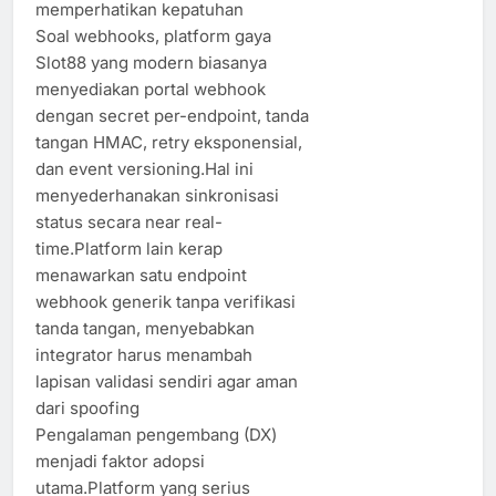
memperhatikan kepatuhan
Soal webhooks, platform gaya
Slot88 yang modern biasanya
menyediakan portal webhook
dengan secret per-endpoint, tanda
tangan HMAC, retry eksponensial,
dan event versioning.Hal ini
menyederhanakan sinkronisasi
status secara near real-
time.Platform lain kerap
menawarkan satu endpoint
webhook generik tanpa verifikasi
tanda tangan, menyebabkan
integrator harus menambah
lapisan validasi sendiri agar aman
dari spoofing
Pengalaman pengembang (DX)
menjadi faktor adopsi
utama.Platform yang serius