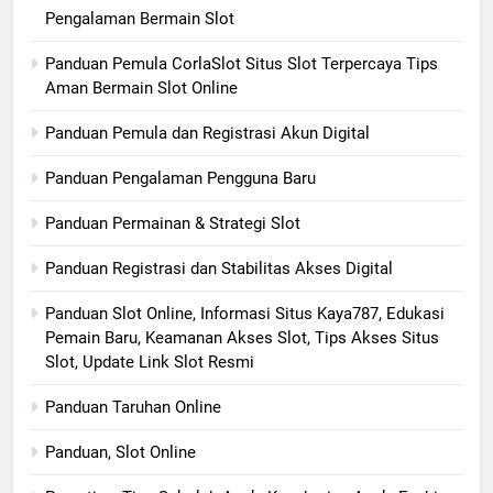
Pengalaman Bermain Slot
Panduan Pemula CorlaSlot Situs Slot Terpercaya Tips
Aman Bermain Slot Online
Panduan Pemula dan Registrasi Akun Digital
Panduan Pengalaman Pengguna Baru
Panduan Permainan & Strategi Slot
Panduan Registrasi dan Stabilitas Akses Digital
Panduan Slot Online, Informasi Situs Kaya787, Edukasi
Pemain Baru, Keamanan Akses Slot, Tips Akses Situs
Slot, Update Link Slot Resmi
Panduan Taruhan Online
Panduan, Slot Online