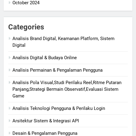
October 2024
Categories
Analisis Brand Digital, Keamanan Platform, Sistem
Digital
Analisis Digital & Budaya Online
Analisis Permainan & Pengalaman Pengguna
Analisis Pola Visual,Studi Perilaku Reel,Ritme Putaran
Panjang,Strategi Bermain Observatif,Evaluasi Sistem
Game
Analisis Teknologi Pengguna & Perilaku Login
Arsitektur Sistem & Integrasi API
Desain & Pengalaman Pengguna