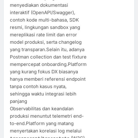
menyediakan dokumentasi
interaktif (OpenAPI/Swagger),
contoh kode multi-bahasa, SDK
resmi, lingkungan sandbox yang
mereplikasi rate limit dan error
model produksi, serta changelog
yang transparan.Selain itu, adanya
Postman collection dan test fixture
mempercepat onboarding.Platform
yang kurang fokus DX biasanya
hanya memberi referensi endpoint
tanpa contoh kasus nyata,
sehingga waktu integrasi lebih
panjang
Observabilitas dan keandalan
produksi menuntut telemetri end-
to-end.Platform yang matang
menyertakan korelasi log melalui