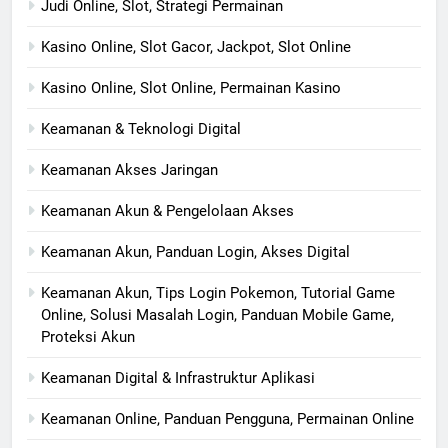
Judi Online, Slot, Strategi Permainan
Kasino Online, Slot Gacor, Jackpot, Slot Online
Kasino Online, Slot Online, Permainan Kasino
Keamanan & Teknologi Digital
Keamanan Akses Jaringan
Keamanan Akun & Pengelolaan Akses
Keamanan Akun, Panduan Login, Akses Digital
Keamanan Akun, Tips Login Pokemon, Tutorial Game
Online, Solusi Masalah Login, Panduan Mobile Game,
Proteksi Akun
Keamanan Digital & Infrastruktur Aplikasi
Keamanan Online, Panduan Pengguna, Permainan Online