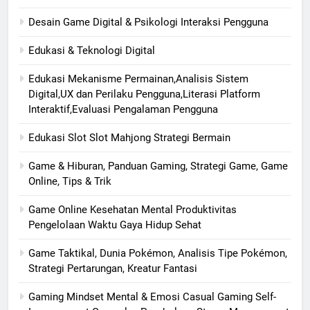
Desain Game Digital & Psikologi Interaksi Pengguna
Edukasi & Teknologi Digital
Edukasi Mekanisme Permainan,Analisis Sistem
Digital,UX dan Perilaku Pengguna,Literasi Platform
Interaktif,Evaluasi Pengalaman Pengguna
Edukasi Slot Slot Mahjong Strategi Bermain
Game & Hiburan, Panduan Gaming, Strategi Game, Game
Online, Tips & Trik
Game Online Kesehatan Mental Produktivitas
Pengelolaan Waktu Gaya Hidup Sehat
Game Taktikal, Dunia Pokémon, Analisis Tipe Pokémon,
Strategi Pertarungan, Kreatur Fantasi
Gaming Mindset Mental & Emosi Casual Gaming Self-