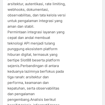
arsitektur, autentikasi, rate limiting,
webhooks, dokumentasi,
observabilitas, dan tata kelola versi
untuk pengalaman integrasi yang
aman dan stabil.
Permintaan integrasi layanan yang
cepat dan andal membuat
teknologi API menjadi tulang
punggung ekosistem platform
hiburan digital, termasuk yang
bertipe Slot88 beserta platform
sejenis.Perbandingan di antara
keduanya lazimnya berfokus pada
tiga ranah: arsitektur dan
performa, keamanan dan
kepatuhan, serta observabilitas
dan pengalaman
pengembang.Analisis berikut