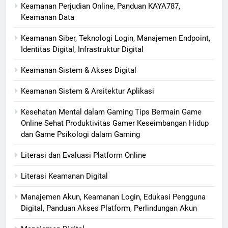
Keamanan Perjudian Online, Panduan KAYA787,
Keamanan Data
Keamanan Siber, Teknologi Login, Manajemen Endpoint,
Identitas Digital, Infrastruktur Digital
Keamanan Sistem & Akses Digital
Keamanan Sistem & Arsitektur Aplikasi
Kesehatan Mental dalam Gaming Tips Bermain Game
Online Sehat Produktivitas Gamer Keseimbangan Hidup
dan Game Psikologi dalam Gaming
Literasi dan Evaluasi Platform Online
Literasi Keamanan Digital
Manajemen Akun, Keamanan Login, Edukasi Pengguna
Digital, Panduan Akses Platform, Perlindungan Akun