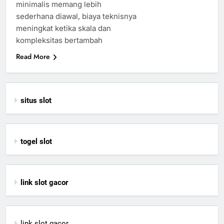
minimalis memang lebih
sederhana diawal, biaya teknisnya
meningkat ketika skala dan
kompleksitas bertambah
Read More
situs slot
togel slot
link slot gacor
link slot gacor