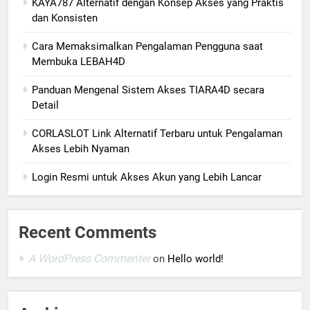
KAYA787 Alternatif dengan Konsep Akses yang Praktis
dan Konsisten
Cara Memaksimalkan Pengalaman Pengguna saat
Membuka LEBAH4D
Panduan Mengenal Sistem Akses TIARA4D secara
Detail
CORLASLOT Link Alternatif Terbaru untuk Pengalaman
Akses Lebih Nyaman
Login Resmi untuk Akses Akun yang Lebih Lancar
Recent Comments
A WordPress Commenter
on
Hello world!