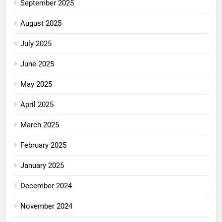
September 2025
August 2025
July 2025
June 2025
May 2025
April 2025
March 2025
February 2025
January 2025
December 2024
November 2024