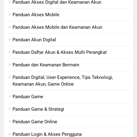
Panduan Akses Digital dan Keamanan Akun
Panduan Akses Mobile
Panduan Akses Mobile dan Keamanan Akun
Panduan Akun Digital
Panduan Daftar Akun & Akses Multi Perangkat
Panduan dan Keamanan Bermain
Panduan Digital, User Experience, Tips Teknologi,
Keamanan Akun, Game Online
Panduan Game
Panduan Game & Strategi
Panduan Game Online
Panduan Login & Akses Pengguna