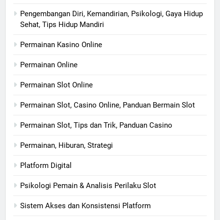
Pengembangan Diri, Kemandirian, Psikologi, Gaya Hidup
Sehat, Tips Hidup Mandiri
Permainan Kasino Online
Permainan Online
Permainan Slot Online
Permainan Slot, Casino Online, Panduan Bermain Slot
Permainan Slot, Tips dan Trik, Panduan Casino
Permainan, Hiburan, Strategi
Platform Digital
Psikologi Pemain & Analisis Perilaku Slot
Sistem Akses dan Konsistensi Platform