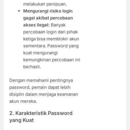
melakukan penipuan.
Mengurangi risiko login
gagal akibat percobaan
akses ilegal:
Banyak
percobaan login dari pihak
ketiga bisa memblokir akun
sementara. Password yang
kuat mengurangi
kemungkinan percobaan ini
berhasil.
Dengan memahami pentingnya
password, pemain dapat lebih
disiplin dalam menjaga keamanan
akun mereka.
2. Karakteristik Password
yang Kuat