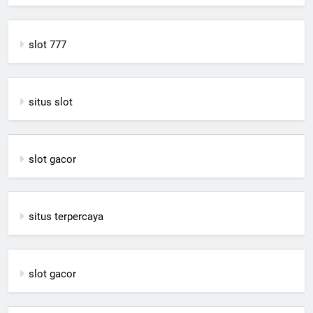
slot 777
situs slot
slot gacor
situs terpercaya
slot gacor