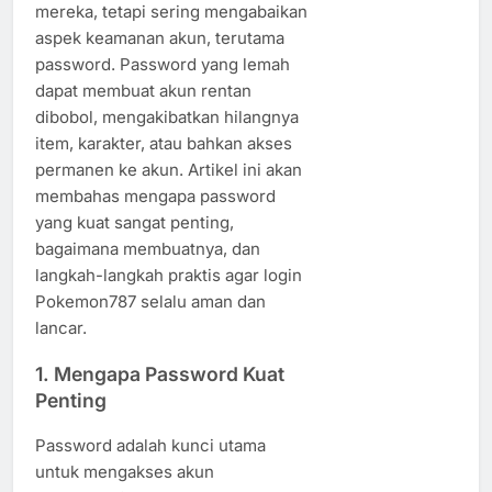
mereka, tetapi sering mengabaikan
aspek keamanan akun, terutama
password. Password yang lemah
dapat membuat akun rentan
dibobol, mengakibatkan hilangnya
item, karakter, atau bahkan akses
permanen ke akun. Artikel ini akan
membahas mengapa password
yang kuat sangat penting,
bagaimana membuatnya, dan
langkah-langkah praktis agar login
Pokemon787 selalu aman dan
lancar.
1. Mengapa Password Kuat
Penting
Password adalah kunci utama
untuk mengakses akun