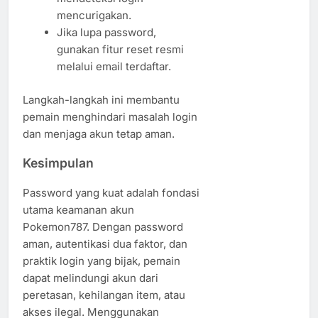
mencurigakan.
Jika lupa password,
gunakan fitur reset resmi
melalui email terdaftar.
Langkah-langkah ini membantu
pemain menghindari masalah login
dan menjaga akun tetap aman.
Kesimpulan
Password yang kuat adalah fondasi
utama keamanan akun
Pokemon787. Dengan password
aman, autentikasi dua faktor, dan
praktik login yang bijak, pemain
dapat melindungi akun dari
peretasan, kehilangan item, atau
akses ilegal. Menggunakan