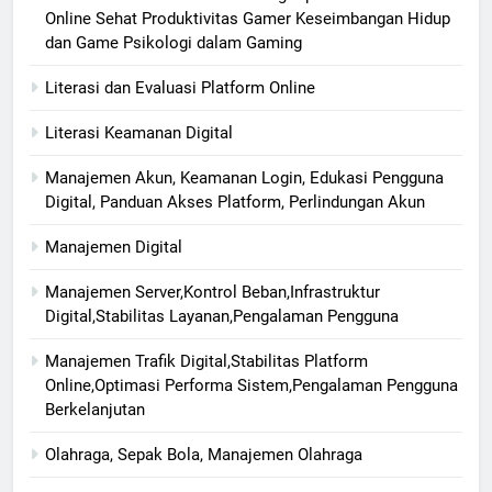
Online Sehat Produktivitas Gamer Keseimbangan Hidup
dan Game Psikologi dalam Gaming
Literasi dan Evaluasi Platform Online
Literasi Keamanan Digital
Manajemen Akun, Keamanan Login, Edukasi Pengguna
Digital, Panduan Akses Platform, Perlindungan Akun
Manajemen Digital
Manajemen Server,Kontrol Beban,Infrastruktur
Digital,Stabilitas Layanan,Pengalaman Pengguna
Manajemen Trafik Digital,Stabilitas Platform
Online,Optimasi Performa Sistem,Pengalaman Pengguna
Berkelanjutan
Olahraga, Sepak Bola, Manajemen Olahraga