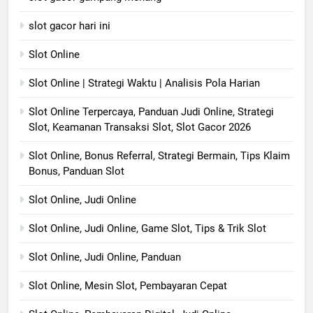
slot gacor hari ini
Slot Online
Slot Online | Strategi Waktu | Analisis Pola Harian
Slot Online Terpercaya, Panduan Judi Online, Strategi
Slot, Keamanan Transaksi Slot, Slot Gacor 2026
Slot Online, Bonus Referral, Strategi Bermain, Tips Klaim
Bonus, Panduan Slot
Slot Online, Judi Online
Slot Online, Judi Online, Game Slot, Tips & Trik Slot
Slot Online, Judi Online, Panduan
Slot Online, Mesin Slot, Pembayaran Cepat