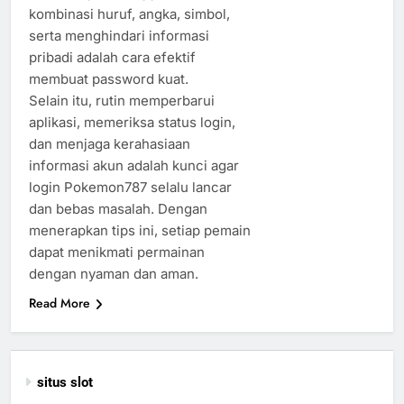
kombinasi huruf, angka, simbol,
serta menghindari informasi
pribadi adalah cara efektif
membuat password kuat.
Selain itu, rutin memperbarui
aplikasi, memeriksa status login,
dan menjaga kerahasiaan
informasi akun adalah kunci agar
login Pokemon787 selalu lancar
dan bebas masalah. Dengan
menerapkan tips ini, setiap pemain
dapat menikmati permainan
dengan nyaman dan aman.
Read More
situs slot