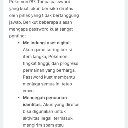
Pokemon787. Tanpa password
yang kuat, akun berisiko diretas
oleh pihak yang tidak bertanggung
jawab. Berikut beberapa alasan
mengapa password kuat sangat
penting:
Melindungi aset digital:
Akun game sering berisi
item langka, Pokémon
tingkat tinggi, dan progress
permainan yang berharga.
Password kuat membantu
menjaga semua ini tetap
aman.
Mencegah pencurian
identitas:
Akun yang diretas
bisa digunakan untuk
aktivitas ilegal, termasuk
mengirim spam atau