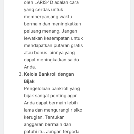
oleh LARIS4D adalah cara
yang cerdas untuk
memperpanjang waktu
bermain dan meningkatkan
peluang menang. Jangan
lewatkan kesempatan untuk
mendapatkan putaran gratis
atau bonus lainnya yang
dapat meningkatkan saldo
Anda.
Kelola Bankroll dengan
Bijak
Pengelolaan bankroll yang
bijak sangat penting agar
Anda dapat bermain lebih
lama dan mengurangi risiko
kerugian. Tentukan
anggaran bermain dan
patuhi itu. Jangan tergoda