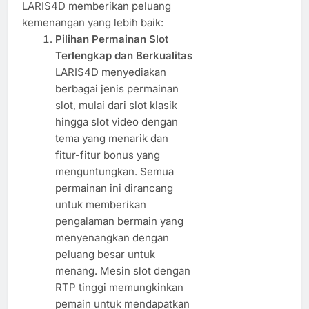
LARIS4D memberikan peluang
kemenangan yang lebih baik:
Pilihan Permainan Slot
Terlengkap dan Berkualitas
LARIS4D menyediakan
berbagai jenis permainan
slot, mulai dari slot klasik
hingga slot video dengan
tema yang menarik dan
fitur-fitur bonus yang
menguntungkan. Semua
permainan ini dirancang
untuk memberikan
pengalaman bermain yang
menyenangkan dengan
peluang besar untuk
menang. Mesin slot dengan
RTP tinggi memungkinkan
pemain untuk mendapatkan