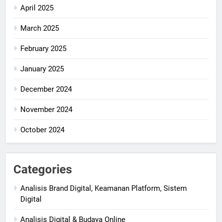
April 2025
March 2025
February 2025
January 2025
December 2024
November 2024
October 2024
Categories
Analisis Brand Digital, Keamanan Platform, Sistem
Digital
Analisis Digital & Budaya Online