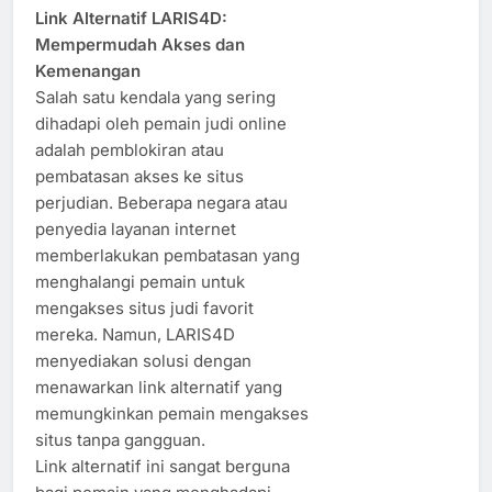
Link Alternatif LARIS4D:
Mempermudah Akses dan
Kemenangan
Salah satu kendala yang sering
dihadapi oleh pemain judi online
adalah pemblokiran atau
pembatasan akses ke situs
perjudian. Beberapa negara atau
penyedia layanan internet
memberlakukan pembatasan yang
menghalangi pemain untuk
mengakses situs judi favorit
mereka. Namun, LARIS4D
menyediakan solusi dengan
menawarkan link alternatif yang
memungkinkan pemain mengakses
situs tanpa gangguan.
Link alternatif ini sangat berguna