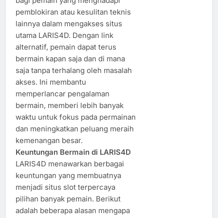
bagi pemain yang menghadapi
pemblokiran atau kesulitan teknis
lainnya dalam mengakses situs
utama LARIS4D. Dengan link
alternatif, pemain dapat terus
bermain kapan saja dan di mana
saja tanpa terhalang oleh masalah
akses. Ini membantu
memperlancar pengalaman
bermain, memberi lebih banyak
waktu untuk fokus pada permainan
dan meningkatkan peluang meraih
kemenangan besar.
Keuntungan Bermain di LARIS4D
LARIS4D menawarkan berbagai
keuntungan yang membuatnya
menjadi situs slot terpercaya
pilihan banyak pemain. Berikut
adalah beberapa alasan mengapa