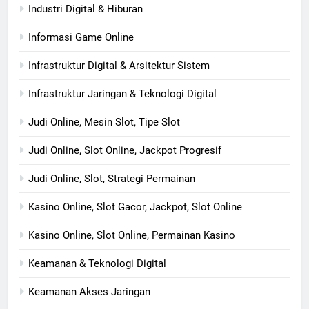
Industri Digital & Hiburan
Informasi Game Online
Infrastruktur Digital & Arsitektur Sistem
Infrastruktur Jaringan & Teknologi Digital
Judi Online, Mesin Slot, Tipe Slot
Judi Online, Slot Online, Jackpot Progresif
Judi Online, Slot, Strategi Permainan
Kasino Online, Slot Gacor, Jackpot, Slot Online
Kasino Online, Slot Online, Permainan Kasino
Keamanan & Teknologi Digital
Keamanan Akses Jaringan