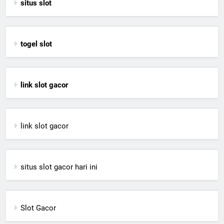
situs slot
togel slot
link slot gacor
link slot gacor
situs slot gacor hari ini
Slot Gacor