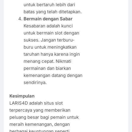
untuk bertaruh lebih dari
batas yang telah ditetapkan.
Bermain dengan Sabar
Kesabaran adalah kunci
untuk bermain slot dengan
sukses. Jangan terburu-
buru untuk meningkatkan
taruhan hanya karena ingin
menang cepat. Nikmati
permainan dan biarkan
kemenangan datang dengan
sendirinya.
Kesimpulan
LARIS4D adalah situs slot
terpercaya yang memberikan
peluang besar bagi pemain untuk
meraih kemenangan, dengan
berbagai keuntungan seperti