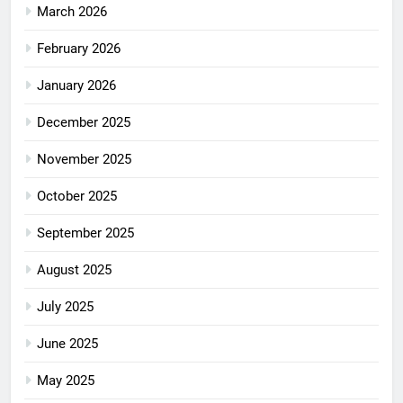
March 2026
February 2026
January 2026
December 2025
November 2025
October 2025
September 2025
August 2025
July 2025
June 2025
May 2025