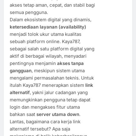
akses tetap aman, cepat, dan stabil bagi
semua pengguna.
Dalam ekosistem digital yang dinamis,
ketersediaan layanan (availability)
menjadi tolok ukur utama kualitas
sebuah platform online. Kaya787,
sebagai salah satu platform digital yang
aktif di berbagai wilayah, menyadari
pentingnya menjamin
akses tanpa
gangguan
, meskipun sistem utama
mengalami permasalahan teknis. Untuk
itulah Kaya787 menerapkan sistem
link
alternatif
, yakni jalur cadangan yang
memungkinkan pengguna tetap dapat
login dan mengakses fitur utama
bahkan saat
server utama down
.
Lantas, bagaimana cara kerja link
alternatif tersebut? Apa saja