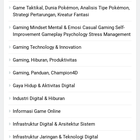
Game Taktikal, Dunia Pokémon, Analisis Tipe Pokémon,
Strategi Pertarungan, Kreatur Fantasi
Gaming Mindset Mental & Emosi Casual Gaming Self-
Improvement Gameplay Psychology Stress Management
Gaming Technology & Innovation
Gaming, Hiburan, Produktivitas
Gaming, Panduan, Champion4D
Gaya Hidup & Aktivitas Digital
Industri Digital & Hiburan
Informasi Game Online
Infrastruktur Digital & Arsitektur Sistem
Infrastruktur Jaringan & Teknologi Digital