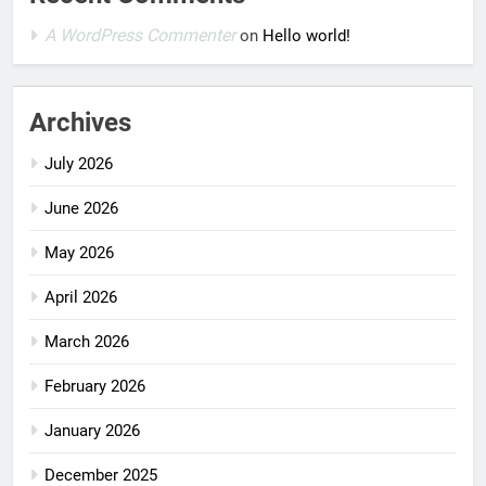
A WordPress Commenter
on
Hello world!
Archives
July 2026
June 2026
May 2026
April 2026
March 2026
February 2026
January 2026
December 2025