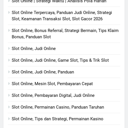
Slot Online | Strategi Waktu | Analisis Pola Harian
Slot Online Terpercaya, Panduan Judi Online, Strategi
Slot, Keamanan Transaksi Slot, Slot Gacor 2026
Slot Online, Bonus Referral, Strategi Bermain, Tips Klaim
Bonus, Panduan Slot
Slot Online, Judi Online
Slot Online, Judi Online, Game Slot, Tips & Trik Slot
Slot Online, Judi Online, Panduan
Slot Online, Mesin Slot, Pembayaran Cepat
Slot Online, Pembayaran Digital, Judi Online
Slot Online, Permainan Casino, Panduan Taruhan
Slot Online, Tips dan Strategi, Permainan Kasino