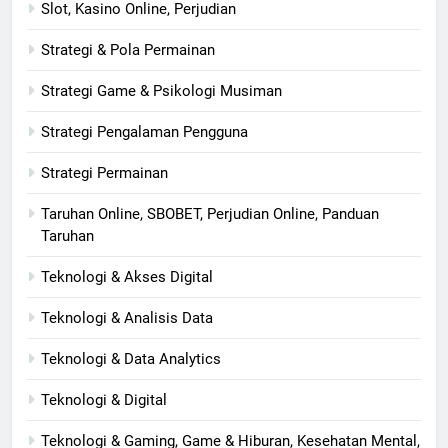
Slot, Kasino Online, Perjudian
Strategi & Pola Permainan
Strategi Game & Psikologi Musiman
Strategi Pengalaman Pengguna
Strategi Permainan
Taruhan Online, SBOBET, Perjudian Online, Panduan
Taruhan
Teknologi & Akses Digital
Teknologi & Analisis Data
Teknologi & Data Analytics
Teknologi & Digital
Teknologi & Gaming, Game & Hiburan, Kesehatan Mental,