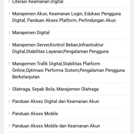
Literasi Keamanan Digital
Manajemen Akun, Keamanan Login, Edukasi Pengguna
Digital, Panduan Akses Platform, Perlindungan Akun
Manajemen Digital
Manajemen Server,Kontrol Beban,Infrastruktur
Digital,Stabilitas Layanan,Pengalaman Pengguna
Manajemen Trafik Digital,Stabilitas Platform
Online,Optimasi Performa Sistem,Pengalaman Pengguna
Berkelanjutan
Olahraga, Sepak Bola, Manajemen Olahraga
Panduan Akses Digital dan Keamanan Akun
Panduan Akses Mobile
Panduan Akses Mobile dan Keamanan Akun