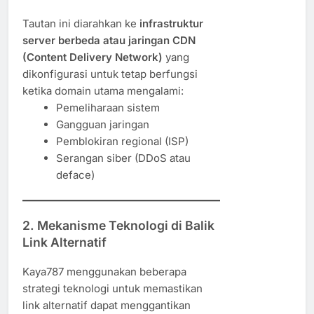
Tautan ini diarahkan ke
infrastruktur
server berbeda atau jaringan CDN
(Content Delivery Network)
yang
dikonfigurasi untuk tetap berfungsi
ketika domain utama mengalami:
Pemeliharaan sistem
Gangguan jaringan
Pemblokiran regional (ISP)
Serangan siber (DDoS atau
deface)
2. Mekanisme Teknologi di Balik
Link Alternatif
Kaya787 menggunakan beberapa
strategi teknologi untuk memastikan
link alternatif dapat menggantikan