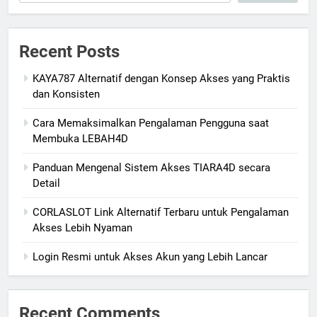
Recent Posts
KAYA787 Alternatif dengan Konsep Akses yang Praktis
dan Konsisten
Cara Memaksimalkan Pengalaman Pengguna saat
Membuka LEBAH4D
Panduan Mengenal Sistem Akses TIARA4D secara
Detail
CORLASLOT Link Alternatif Terbaru untuk Pengalaman
Akses Lebih Nyaman
Login Resmi untuk Akses Akun yang Lebih Lancar
Recent Comments