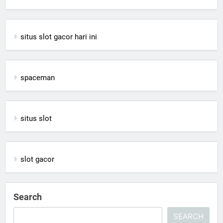
situs slot gacor hari ini
spaceman
situs slot
slot gacor
Search
SEARCH