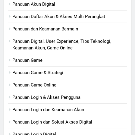
Panduan Akun Digital
Panduan Daftar Akun & Akses Multi Perangkat
Panduan dan Keamanan Bermain
Panduan Digital, User Experience, Tips Teknologi,
Keamanan Akun, Game Online
Panduan Game
Panduan Game & Strategi
Panduan Game Online
Panduan Login & Akses Pengguna
Panduan Login dan Keamanan Akun
Panduan Login dan Solusi Akses Digital
Panduan Login Digital