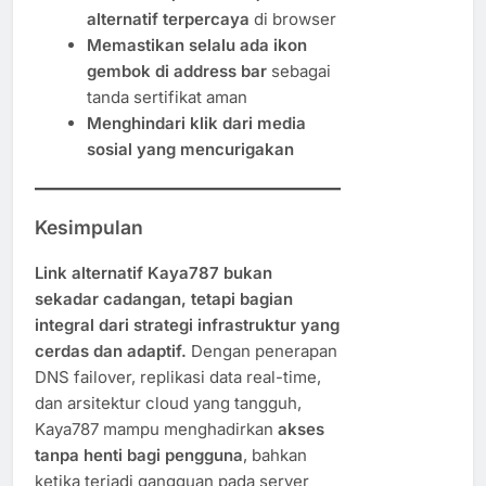
alternatif terpercaya
di browser
Memastikan selalu ada ikon
gembok di address bar
sebagai
tanda sertifikat aman
Menghindari klik dari media
sosial yang mencurigakan
Kesimpulan
Link alternatif Kaya787 bukan
sekadar cadangan, tetapi bagian
integral dari strategi infrastruktur yang
cerdas dan adaptif.
Dengan penerapan
DNS failover, replikasi data real-time,
dan arsitektur cloud yang tangguh,
Kaya787 mampu menghadirkan
akses
tanpa henti bagi pengguna
, bahkan
ketika terjadi gangguan pada server