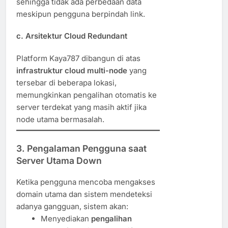
sehingga tidak ada perbedaan data
meskipun pengguna berpindah link.
c. Arsitektur Cloud Redundant
Platform Kaya787 dibangun di atas
infrastruktur cloud multi-node
yang
tersebar di beberapa lokasi,
memungkinkan pengalihan otomatis ke
server terdekat yang masih aktif jika
node utama bermasalah.
3. Pengalaman Pengguna saat
Server Utama Down
Ketika pengguna mencoba mengakses
domain utama dan sistem mendeteksi
adanya gangguan, sistem akan:
Menyediakan
pengalihan