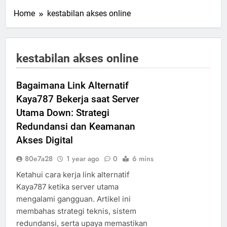
Home
kestabilan akses online
kestabilan akses online
Bagaimana Link Alternatif
Kaya787 Bekerja saat Server
Utama Down: Strategi
Redundansi dan Keamanan
Akses Digital
80e7a28
1 year ago
0
6 mins
Ketahui cara kerja link alternatif
Kaya787 ketika server utama
mengalami gangguan. Artikel ini
membahas strategi teknis, sistem
redundansi, serta upaya memastikan