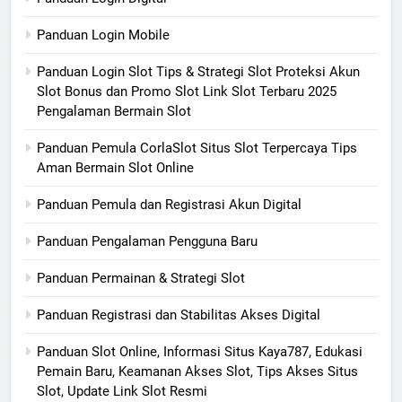
Panduan Login Mobile
Panduan Login Slot Tips & Strategi Slot Proteksi Akun
Slot Bonus dan Promo Slot Link Slot Terbaru 2025
Pengalaman Bermain Slot
Panduan Pemula CorlaSlot Situs Slot Terpercaya Tips
Aman Bermain Slot Online
Panduan Pemula dan Registrasi Akun Digital
Panduan Pengalaman Pengguna Baru
Panduan Permainan & Strategi Slot
Panduan Registrasi dan Stabilitas Akses Digital
Panduan Slot Online, Informasi Situs Kaya787, Edukasi
Pemain Baru, Keamanan Akses Slot, Tips Akses Situs
Slot, Update Link Slot Resmi