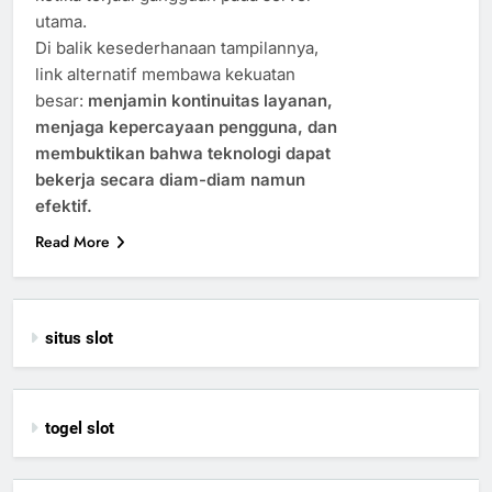
utama.
Di balik kesederhanaan tampilannya,
link alternatif membawa kekuatan
besar:
menjamin kontinuitas layanan,
menjaga kepercayaan pengguna, dan
membuktikan bahwa teknologi dapat
bekerja secara diam-diam namun
efektif.
Read More
situs slot
togel slot