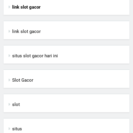
link slot gacor
link slot gacor
situs slot gacor hari ini
Slot Gacor
slot
situs