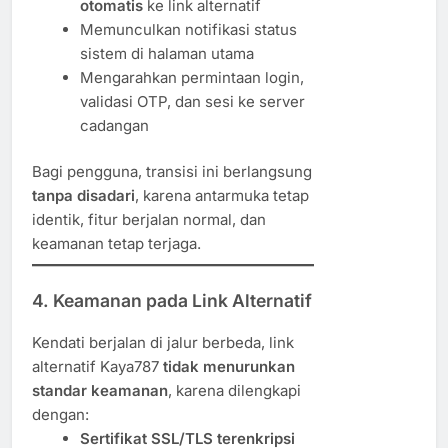
otomatis
ke link alternatif
Memunculkan notifikasi status
sistem di halaman utama
Mengarahkan permintaan login,
validasi OTP, dan sesi ke server
cadangan
Bagi pengguna, transisi ini berlangsung
tanpa disadari
, karena antarmuka tetap
identik, fitur berjalan normal, dan
keamanan tetap terjaga.
4. Keamanan pada Link Alternatif
Kendati berjalan di jalur berbeda, link
alternatif Kaya787
tidak menurunkan
standar keamanan
, karena dilengkapi
dengan:
Sertifikat SSL/TLS terenkripsi