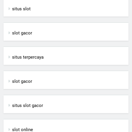
situs slot
slot gacor
situs terpercaya
slot gacor
situs slot gacor
slot online