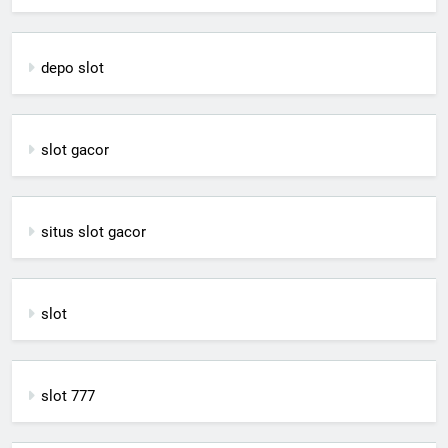
depo slot
slot gacor
situs slot gacor
slot
slot 777