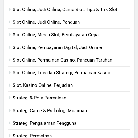
Slot Online, Judi Online, Game Slot, Tips & Trik Slot
Slot Online, Judi Online, Panduan
Slot Online, Mesin Slot, Pembayaran Cepat
Slot Online, Pembayaran Digital, Judi Online
Slot Online, Permainan Casino, Panduan Taruhan
Slot Online, Tips dan Strategi, Permainan Kasino
Slot, Kasino Online, Perjudian
Strategi & Pola Permainan
Strategi Game & Psikologi Musiman
Strategi Pengalaman Pengguna
Strategi Permainan