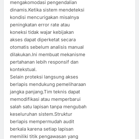
mengakomodasi pengendalian
dinamis.Ketika sistem mendeteksi
kondisi mencurigakan misalnya
peningkatan error rate atau
koneksi tidak wajar kebijakan
akses dapat diperketat secara
otomatis sebelum analisis manual
dilakukan.Ini membuat mekanisme
pertahanan lebih responsif dan
kontekstual.
Selain proteksi langsung akses
berlapis mendukung pemeliharaan
jangka panjang.Tim teknis dapat
memodifikasi atau memperbarui
salah satu lapisan tanpa mengubah
keseluruhan sistem.Struktur
berlapis mempermudah audit
berkala karena setiap lapisan
memiliki titik pengawasan yang