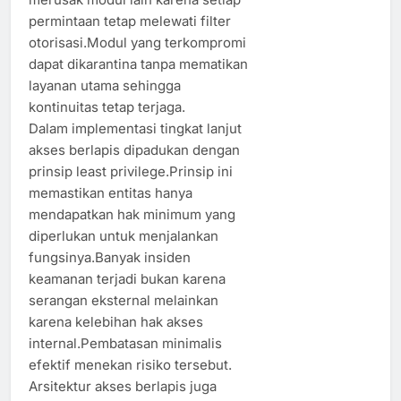
permintaan tetap melewati filter
otorisasi.Modul yang terkompromi
dapat dikarantina tanpa mematikan
layanan utama sehingga
kontinuitas tetap terjaga.
Dalam implementasi tingkat lanjut
akses berlapis dipadukan dengan
prinsip least privilege.Prinsip ini
memastikan entitas hanya
mendapatkan hak minimum yang
diperlukan untuk menjalankan
fungsinya.Banyak insiden
keamanan terjadi bukan karena
serangan eksternal melainkan
karena kelebihan hak akses
internal.Pembatasan minimalis
efektif menekan risiko tersebut.
Arsitektur akses berlapis juga