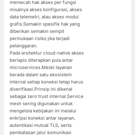
memecah hak akses per fungsi
misalnya akses konfigurasi, akses
data telemetri, atau akses modul
grafis.Semakin spesifik hak yang
diberikan semakin sempit
permukaan risiko jika terjadi
pelanggaran.
Pada arsitektur cloud-native akses
berlapis diterapkan pula antar
microservices.Meski layanan
berada dalam satu ekosistem
internal setiap koneksi tetap harus
diverifikasi.Prinsip ini dikenal
sebagai zero trust internal.Service
mesh sering digunakan untuk
mengelola kebijakan ini melalui
enkripsi koneksi antar layanan,
autentikasi mutual TLS, serta
pembatasan jalur komunikasi