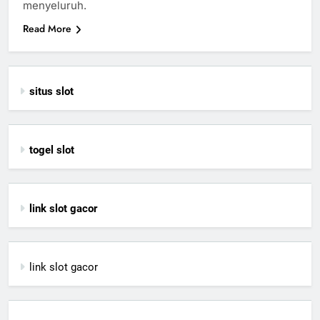
menyeluruh.
Read More
situs slot
togel slot
link slot gacor
link slot gacor