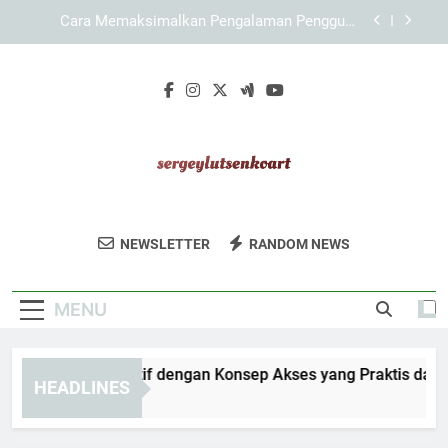
Skip
Panduan Mengenal Sistem Akses TIARA4D
to
secara Detail
content
CORLASLOT Link Alternatif Terbaru untuk
Pengalaman Akses Lebih Nyaman
KAYA787 Alternatif dengan Konsep Akses yang
Praktis dan Konsisten
Cara Memaksimalkan Pengalaman Pengguna
saat Membuka LEBAH4D
Panduan Mengenal Sistem Akses TIARA4D
secara Detail
Sergey Lutsenko
Jelajahi Karya Seni Dan Fotografi Dari
CORLASLOT Link Alternatif Terbaru untuk
NEWSLETTER
RANDOM NEWS
Art
Pengalaman Akses Lebih Nyaman
Sergey Lutsenko. Temukan Koleksi Yang
Unik Dan Inspiratif.
MENU
YA787 Alternatif dengan Konsep Akses yang Praktis dan Kons
HEADLINES
Weeks Ago