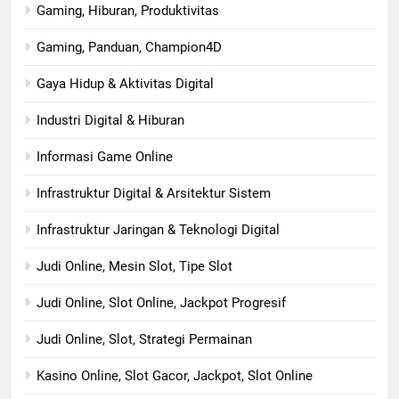
Gaming, Hiburan, Produktivitas
Gaming, Panduan, Champion4D
Gaya Hidup & Aktivitas Digital
Industri Digital & Hiburan
Informasi Game Online
Infrastruktur Digital & Arsitektur Sistem
Infrastruktur Jaringan & Teknologi Digital
Judi Online, Mesin Slot, Tipe Slot
Judi Online, Slot Online, Jackpot Progresif
Judi Online, Slot, Strategi Permainan
Kasino Online, Slot Gacor, Jackpot, Slot Online