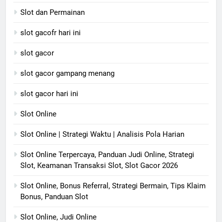
Slot dan Permainan
slot gacofr hari ini
slot gacor
slot gacor gampang menang
slot gacor hari ini
Slot Online
Slot Online | Strategi Waktu | Analisis Pola Harian
Slot Online Terpercaya, Panduan Judi Online, Strategi
Slot, Keamanan Transaksi Slot, Slot Gacor 2026
Slot Online, Bonus Referral, Strategi Bermain, Tips Klaim
Bonus, Panduan Slot
Slot Online, Judi Online