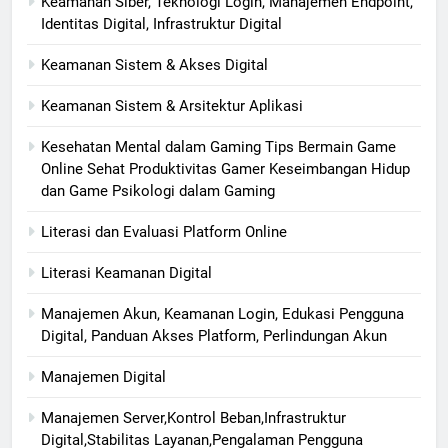
Keamanan Siber, Teknologi Login, Manajemen Endpoint,
Identitas Digital, Infrastruktur Digital
Keamanan Sistem & Akses Digital
Keamanan Sistem & Arsitektur Aplikasi
Kesehatan Mental dalam Gaming Tips Bermain Game
Online Sehat Produktivitas Gamer Keseimbangan Hidup
dan Game Psikologi dalam Gaming
Literasi dan Evaluasi Platform Online
Literasi Keamanan Digital
Manajemen Akun, Keamanan Login, Edukasi Pengguna
Digital, Panduan Akses Platform, Perlindungan Akun
Manajemen Digital
Manajemen Server,Kontrol Beban,Infrastruktur
Digital,Stabilitas Layanan,Pengalaman Pengguna