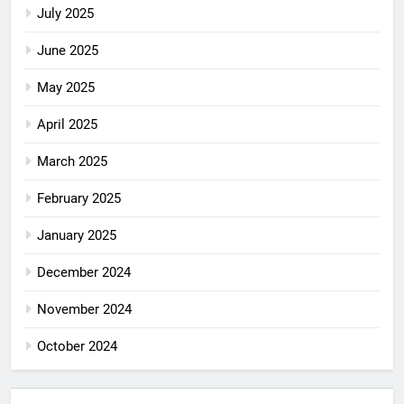
July 2025
June 2025
May 2025
April 2025
March 2025
February 2025
January 2025
December 2024
November 2024
October 2024