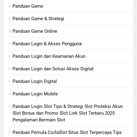
Panduan Game
Panduan Game & Strategi
Panduan Game Online
Panduan Login & Akses Pengguna
Panduan Login dan Keamanan Akun
Panduan Login dan Solusi Akses Digital
Panduan Login Digital
Panduan Login Mobile
Panduan Login Slot Tips & Strategi Slot Proteksi Akun
Slot Bonus dan Promo Slot Link Slot Terbaru 2025
Pengalaman Bermain Slot
Panduan Pemula CorlaSlot Situs Slot Terpercaya Tips