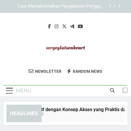
Skip
Panduan Mengenal Sistem Akses TIARA4D
to
secara Detail
content
CORLASLOT Link Alternatif Terbaru untuk
Pengalaman Akses Lebih Nyaman
KAYA787 Alternatif dengan Konsep Akses yang
Praktis dan Konsisten
Cara Memaksimalkan Pengalaman Pengguna
saat Membuka LEBAH4D
Panduan Mengenal Sistem Akses TIARA4D
secara Detail
Sergey Lutsenko
Jelajahi Karya Seni Dan Fotografi Dari
CORLASLOT Link Alternatif Terbaru untuk
NEWSLETTER
RANDOM NEWS
Art
Pengalaman Akses Lebih Nyaman
Sergey Lutsenko. Temukan Koleksi Yang
Unik Dan Inspiratif.
MENU
YA787 Alternatif dengan Konsep Akses yang Praktis dan Kons
HEADLINES
Weeks Ago