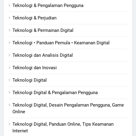
Teknologi & Pengalaman Pengguna
Teknologi & Perjudian
Teknologi & Permainan Digital
Teknologi • Panduan Pemula • Keamanan Digital
Teknologi dan Analisis Digital
Teknologi dan Inovasi
Teknologi Digital
Teknologi Digital & Pengalaman Pengguna
Teknologi Digital, Desain Pengalaman Pengguna, Game
Online
Teknologi Digital, Panduan Online, Tips Keamanan
Internet