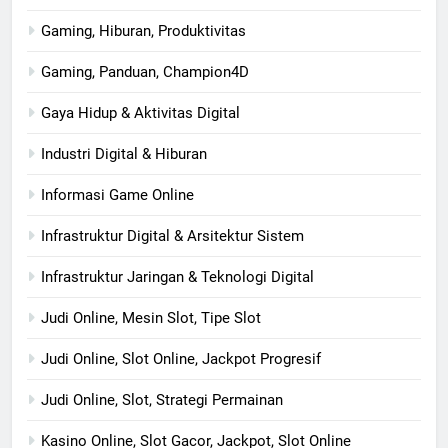
Gaming, Hiburan, Produktivitas
Gaming, Panduan, Champion4D
Gaya Hidup & Aktivitas Digital
Industri Digital & Hiburan
Informasi Game Online
Infrastruktur Digital & Arsitektur Sistem
Infrastruktur Jaringan & Teknologi Digital
Judi Online, Mesin Slot, Tipe Slot
Judi Online, Slot Online, Jackpot Progresif
Judi Online, Slot, Strategi Permainan
Kasino Online, Slot Gacor, Jackpot, Slot Online