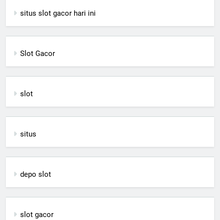
situs slot gacor hari ini
Slot Gacor
slot
situs
depo slot
slot gacor