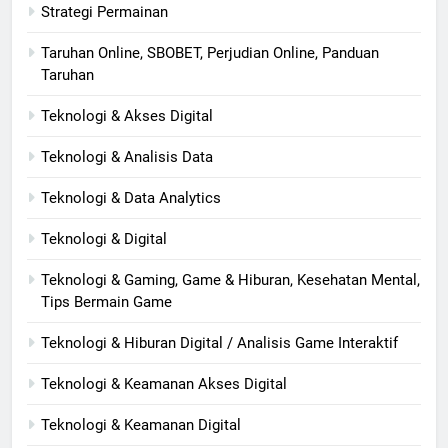
Strategi Permainan
Taruhan Online, SBOBET, Perjudian Online, Panduan
Taruhan
Teknologi & Akses Digital
Teknologi & Analisis Data
Teknologi & Data Analytics
Teknologi & Digital
Teknologi & Gaming, Game & Hiburan, Kesehatan Mental,
Tips Bermain Game
Teknologi & Hiburan Digital / Analisis Game Interaktif
Teknologi & Keamanan Akses Digital
Teknologi & Keamanan Digital