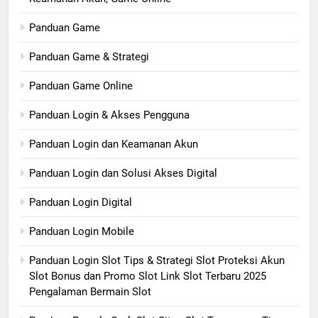
Panduan Game
Panduan Game & Strategi
Panduan Game Online
Panduan Login & Akses Pengguna
Panduan Login dan Keamanan Akun
Panduan Login dan Solusi Akses Digital
Panduan Login Digital
Panduan Login Mobile
Panduan Login Slot Tips & Strategi Slot Proteksi Akun
Slot Bonus dan Promo Slot Link Slot Terbaru 2025
Pengalaman Bermain Slot