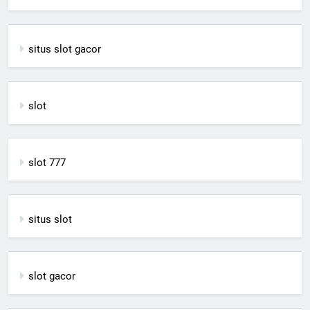
situs slot gacor
slot
slot 777
situs slot
slot gacor