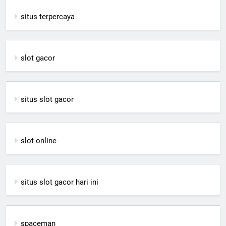
situs terpercaya
slot gacor
situs slot gacor
slot online
situs slot gacor hari ini
spaceman