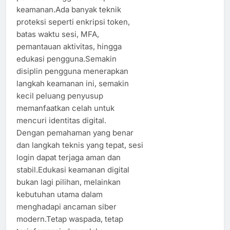
keamanan.Ada banyak teknik
proteksi seperti enkripsi token,
batas waktu sesi, MFA,
pemantauan aktivitas, hingga
edukasi pengguna.Semakin
disiplin pengguna menerapkan
langkah keamanan ini, semakin
kecil peluang penyusup
memanfaatkan celah untuk
mencuri identitas digital.
Dengan pemahaman yang benar
dan langkah teknis yang tepat, sesi
login dapat terjaga aman dan
stabil.Edukasi keamanan digital
bukan lagi pilihan, melainkan
kebutuhan utama dalam
menghadapi ancaman siber
modern.Tetap waspada, tetap