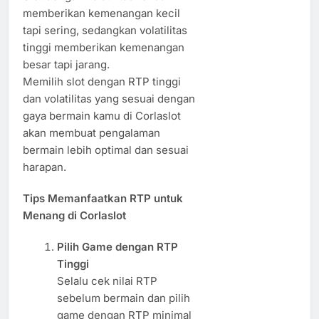
memberikan kemenangan kecil
tapi sering, sedangkan volatilitas
tinggi memberikan kemenangan
besar tapi jarang.
Memilih slot dengan RTP tinggi
dan volatilitas yang sesuai dengan
gaya bermain kamu di Corlaslot
akan membuat pengalaman
bermain lebih optimal dan sesuai
harapan.
Tips Memanfaatkan RTP untuk
Menang di Corlaslot
Pilih Game dengan RTP
Tinggi
Selalu cek nilai RTP
sebelum bermain dan pilih
game dengan RTP minimal