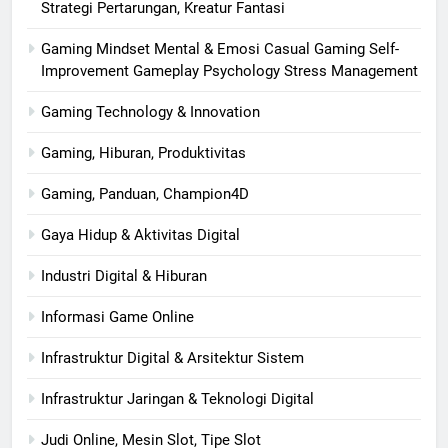
Strategi Pertarungan, Kreatur Fantasi
Gaming Mindset Mental & Emosi Casual Gaming Self-
Improvement Gameplay Psychology Stress Management
Gaming Technology & Innovation
Gaming, Hiburan, Produktivitas
Gaming, Panduan, Champion4D
Gaya Hidup & Aktivitas Digital
Industri Digital & Hiburan
Informasi Game Online
Infrastruktur Digital & Arsitektur Sistem
Infrastruktur Jaringan & Teknologi Digital
Judi Online, Mesin Slot, Tipe Slot