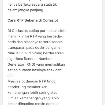
hanya berlaku secara statistik
dalam jangka panjang.
Cara RTP Bekerja di Corlaslot
Di Corlaslot, setiap permainan slot
memiliki nilai RTP yang berbeda-
beda dan biasanya tertera secara
transparan pada deskripsi game.
Nilai RTP ini dihitung berdasarkan
algoritma Random Number
Generator (RNG) yang memastikan
setiap putaran hasilnya acak dan
adil.
Mesin slot dengan RTP tinggi
cenderung memberikan
kemenangan lebih sering atau
jumlah kemenangan yang lebih
besar dibanding mesin dengan