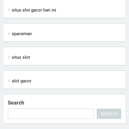
situs slot gacor hari ini
spaceman
situs slot
slot gacor
Search
SEARCH