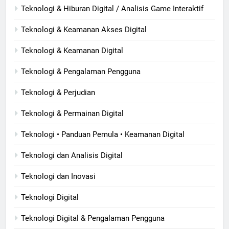
Teknologi & Hiburan Digital / Analisis Game Interaktif
Teknologi & Keamanan Akses Digital
Teknologi & Keamanan Digital
Teknologi & Pengalaman Pengguna
Teknologi & Perjudian
Teknologi & Permainan Digital
Teknologi • Panduan Pemula • Keamanan Digital
Teknologi dan Analisis Digital
Teknologi dan Inovasi
Teknologi Digital
Teknologi Digital & Pengalaman Pengguna