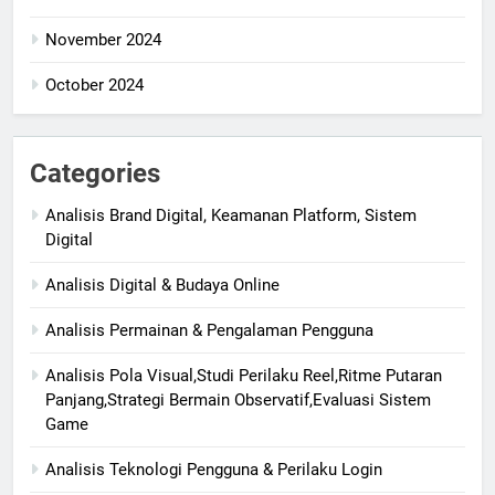
November 2024
October 2024
Categories
Analisis Brand Digital, Keamanan Platform, Sistem
Digital
Analisis Digital & Budaya Online
Analisis Permainan & Pengalaman Pengguna
Analisis Pola Visual,Studi Perilaku Reel,Ritme Putaran
Panjang,Strategi Bermain Observatif,Evaluasi Sistem
Game
Analisis Teknologi Pengguna & Perilaku Login