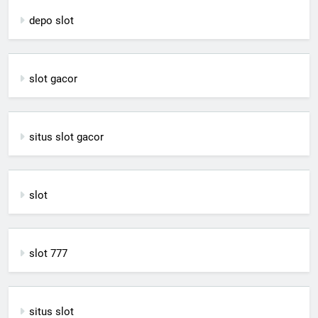
depo slot
slot gacor
situs slot gacor
slot
slot 777
situs slot