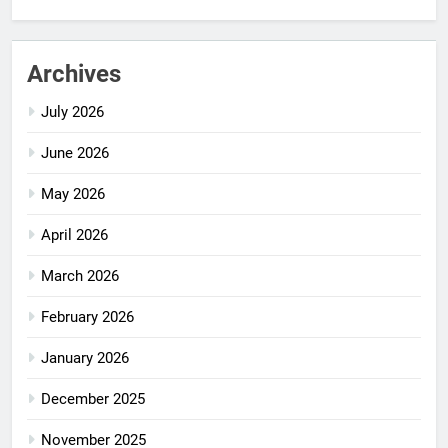
Archives
July 2026
June 2026
May 2026
April 2026
March 2026
February 2026
January 2026
December 2025
November 2025