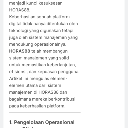
menjadi kunci kesuksesan
HORAS88.
Keberhasilan sebuah platform
digital tidak hanya ditentukan oleh
teknologi yang digunakan tetapi
juga oleh sistem manajemen yang
mendukung operasionalnya.
HORAS88
telah membangun
sistem manajemen yang solid
untuk memastikan keberlanjutan,
efisiensi, dan kepuasan pengguna.
Artikel ini mengulas elemen-
elemen utama dari sistem
manajemen di HORAS88 dan
bagaimana mereka berkontribusi
pada keberhasilan platform.
1. Pengelolaan Operasional