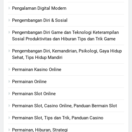
Pengalaman Digital Modern
Pengembangan Diri & Sosial
Pengembangan Diri Game dan Teknologi Keterampilan
Sosial Produktivitas dan Hiburan Tips dan Trik Game
Pengembangan Diri, Kemandirian, Psikologi, Gaya Hidup
Sehat, Tips Hidup Mandiri
Permainan Kasino Online
Permainan Online
Permainan Slot Online
Permainan Slot, Casino Online, Panduan Bermain Slot
Permainan Slot, Tips dan Trik, Panduan Casino
Permainan, Hiburan, Strategi