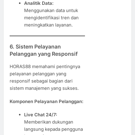
Analitik Data:
Menggunakan data untuk
mengidentifikasi tren dan
meningkatkan layanan.
6. Sistem Pelayanan
Pelanggan yang Responsif
HORAS88 memahami pentingnya
pelayanan pelanggan yang
responsif sebagai bagian dari
sistem manajemen yang sukses.
Komponen Pelayanan Pelanggan:
Live Chat 24/7:
Memberikan dukungan
langsung kepada pengguna