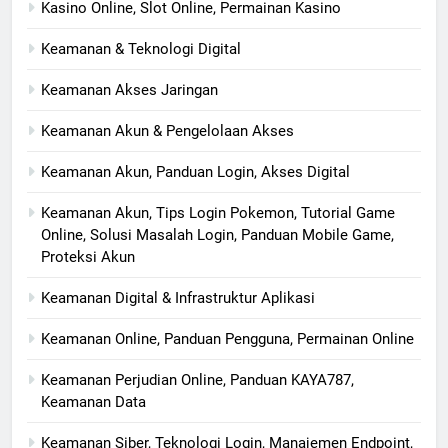
Kasino Online, Slot Online, Permainan Kasino
Keamanan & Teknologi Digital
Keamanan Akses Jaringan
Keamanan Akun & Pengelolaan Akses
Keamanan Akun, Panduan Login, Akses Digital
Keamanan Akun, Tips Login Pokemon, Tutorial Game
Online, Solusi Masalah Login, Panduan Mobile Game,
Proteksi Akun
Keamanan Digital & Infrastruktur Aplikasi
Keamanan Online, Panduan Pengguna, Permainan Online
Keamanan Perjudian Online, Panduan KAYA787,
Keamanan Data
Keamanan Siber, Teknologi Login, Manajemen Endpoint,