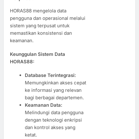
HORAS88 mengelola data
pengguna dan operasional melalui
sistem yang terpusat untuk
memastikan konsistensi dan
keamanan.
Keunggulan Sistem Data
HORAS88:
Database Terintegrasi:
Memungkinkan akses cepat
ke informasi yang relevan
bagi berbagai departemen.
Keamanan Data:
Melindungi data pengguna
dengan teknologi enkripsi
dan kontrol akses yang
ketat.