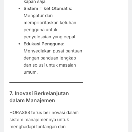
kapan saja.
Sistem Tiket Otomatis:
Mengatur dan
memprioritaskan keluhan
pengguna untuk
penyelesaian yang cepat.
Edukasi Pengguna:
Menyediakan pusat bantuan
dengan panduan lengkap
dan solusi untuk masalah
umum.
7. Inovasi Berkelanjutan
dalam Manajemen
HORAS88 terus berinovasi dalam
sistem manajemennya untuk
menghadapi tantangan dan