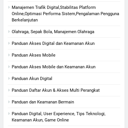
Manajemen Trafik Digital,Stabilitas Platform
Online,Optimasi Performa Sistem,Pengalaman Pengguna
Berkelanjutan
Olahraga, Sepak Bola, Manajemen Olahraga
Panduan Akses Digital dan Keamanan Akun
Panduan Akses Mobile
Panduan Akses Mobile dan Keamanan Akun
Panduan Akun Digital
Panduan Daftar Akun & Akses Multi Perangkat
Panduan dan Keamanan Bermain
Panduan Digital, User Experience, Tips Teknologi,
Keamanan Akun, Game Online