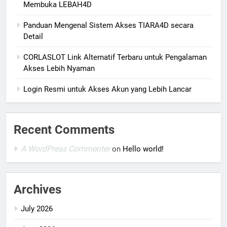
Membuka LEBAH4D
Panduan Mengenal Sistem Akses TIARA4D secara
Detail
CORLASLOT Link Alternatif Terbaru untuk Pengalaman
Akses Lebih Nyaman
Login Resmi untuk Akses Akun yang Lebih Lancar
Recent Comments
A WordPress Commenter
on
Hello world!
Archives
July 2026