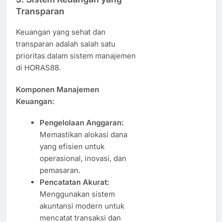
Transparan
Keuangan yang sehat dan
transparan adalah salah satu
prioritas dalam sistem manajemen
di HORAS88.
Komponen Manajemen
Keuangan:
Pengelolaan Anggaran:
Memastikan alokasi dana
yang efisien untuk
operasional, inovasi, dan
pemasaran.
Pencatatan Akurat:
Menggunakan sistem
akuntansi modern untuk
mencatat transaksi dan