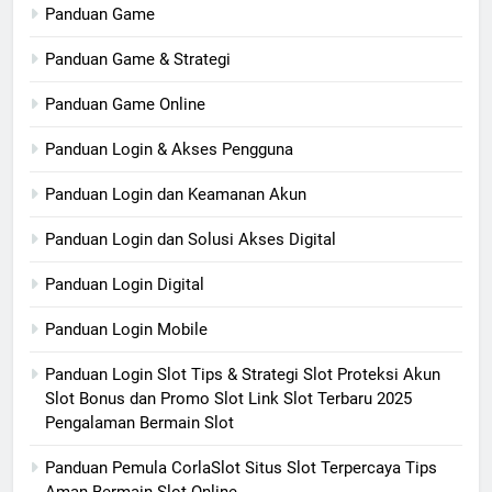
Panduan Game
Panduan Game & Strategi
Panduan Game Online
Panduan Login & Akses Pengguna
Panduan Login dan Keamanan Akun
Panduan Login dan Solusi Akses Digital
Panduan Login Digital
Panduan Login Mobile
Panduan Login Slot Tips & Strategi Slot Proteksi Akun
Slot Bonus dan Promo Slot Link Slot Terbaru 2025
Pengalaman Bermain Slot
Panduan Pemula CorlaSlot Situs Slot Terpercaya Tips