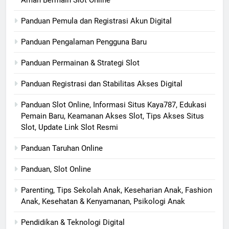
Aman Bermain Slot Online
Panduan Pemula dan Registrasi Akun Digital
Panduan Pengalaman Pengguna Baru
Panduan Permainan & Strategi Slot
Panduan Registrasi dan Stabilitas Akses Digital
Panduan Slot Online, Informasi Situs Kaya787, Edukasi
Pemain Baru, Keamanan Akses Slot, Tips Akses Situs
Slot, Update Link Slot Resmi
Panduan Taruhan Online
Panduan, Slot Online
Parenting, Tips Sekolah Anak, Keseharian Anak, Fashion
Anak, Kesehatan & Kenyamanan, Psikologi Anak
Pendidikan & Teknologi Digital