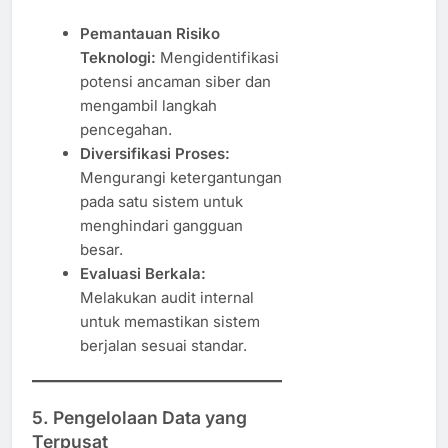
Pemantauan Risiko
Teknologi:
Mengidentifikasi
potensi ancaman siber dan
mengambil langkah
pencegahan.
Diversifikasi Proses:
Mengurangi ketergantungan
pada satu sistem untuk
menghindari gangguan
besar.
Evaluasi Berkala:
Melakukan audit internal
untuk memastikan sistem
berjalan sesuai standar.
5. Pengelolaan Data yang
Terpusat