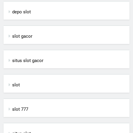
depo slot
slot gacor
situs slot gacor
slot
slot 777