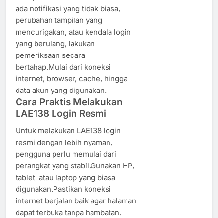
ada notifikasi yang tidak biasa,
perubahan tampilan yang
mencurigakan, atau kendala login
yang berulang, lakukan
pemeriksaan secara
bertahap.Mulai dari koneksi
internet, browser, cache, hingga
data akun yang digunakan.
Cara Praktis Melakukan
LAE138 Login Resmi
Untuk melakukan LAE138 login
resmi dengan lebih nyaman,
pengguna perlu memulai dari
perangkat yang stabil.Gunakan HP,
tablet, atau laptop yang biasa
digunakan.Pastikan koneksi
internet berjalan baik agar halaman
dapat terbuka tanpa hambatan.