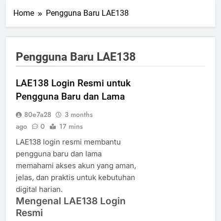
Home
Pengguna Baru LAE138
Pengguna Baru LAE138
LAE138 Login Resmi untuk
Pengguna Baru dan Lama
80e7a28
3 months
ago
0
17 mins
LAE138 login resmi membantu
pengguna baru dan lama
memahami akses akun yang aman,
jelas, dan praktis untuk kebutuhan
digital harian.
Mengenal LAE138 Login
Resmi