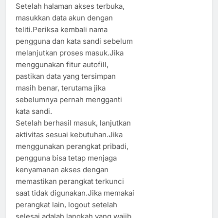
Setelah halaman akses terbuka,
masukkan data akun dengan
teliti.Periksa kembali nama
pengguna dan kata sandi sebelum
melanjutkan proses masuk.Jika
menggunakan fitur autofill,
pastikan data yang tersimpan
masih benar, terutama jika
sebelumnya pernah mengganti
kata sandi.
Setelah berhasil masuk, lanjutkan
aktivitas sesuai kebutuhan.Jika
menggunakan perangkat pribadi,
pengguna bisa tetap menjaga
kenyamanan akses dengan
memastikan perangkat terkunci
saat tidak digunakan.Jika memakai
perangkat lain, logout setelah
selesai adalah langkah yang wajib