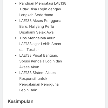
Panduan Mengatasi LAE138
Tidak Bisa Login dengan
Langkah Sederhana
LAE138 Akses Pengguna
Baru: Hal yang Perlu
Dipahami Sejak Awal
Tips Mengelola Akun
LAE138 agar Lebih Aman
dan Teratur
LAE138 Pusat Bantuan:
Solusi Kendala Login dan
Akses Akun
LAE138 Sistem Akses
Responsif untuk
Pengalaman Pengguna
Lebih Baik
Kesimpulan