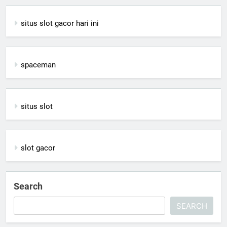
situs slot gacor hari ini
spaceman
situs slot
slot gacor
Search
SEARCH