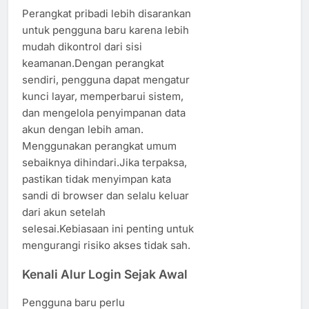
Perangkat pribadi lebih disarankan
untuk pengguna baru karena lebih
mudah dikontrol dari sisi
keamanan.Dengan perangkat
sendiri, pengguna dapat mengatur
kunci layar, memperbarui sistem,
dan mengelola penyimpanan data
akun dengan lebih aman.
Menggunakan perangkat umum
sebaiknya dihindari.Jika terpaksa,
pastikan tidak menyimpan kata
sandi di browser dan selalu keluar
dari akun setelah
selesai.Kebiasaan ini penting untuk
mengurangi risiko akses tidak sah.
Kenali Alur Login Sejak Awal
Pengguna baru perlu