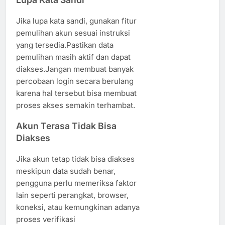
Jika lupa kata sandi, gunakan fitur
pemulihan akun sesuai instruksi
yang tersedia.Pastikan data
pemulihan masih aktif dan dapat
diakses.Jangan membuat banyak
percobaan login secara berulang
karena hal tersebut bisa membuat
proses akses semakin terhambat.
Akun Terasa Tidak Bisa
Diakses
Jika akun tetap tidak bisa diakses
meskipun data sudah benar,
pengguna perlu memeriksa faktor
lain seperti perangkat, browser,
koneksi, atau kemungkinan adanya
proses verifikasi