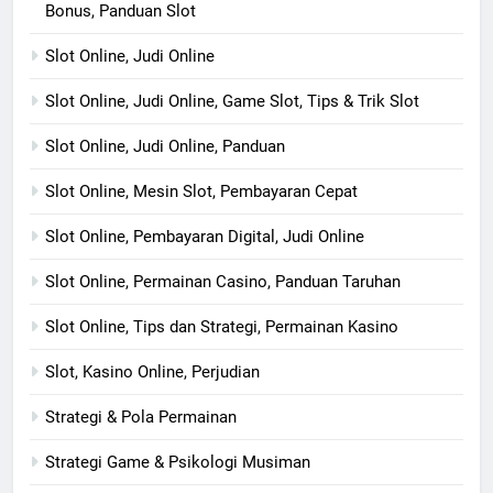
Bonus, Panduan Slot
Slot Online, Judi Online
Slot Online, Judi Online, Game Slot, Tips & Trik Slot
Slot Online, Judi Online, Panduan
Slot Online, Mesin Slot, Pembayaran Cepat
Slot Online, Pembayaran Digital, Judi Online
Slot Online, Permainan Casino, Panduan Taruhan
Slot Online, Tips dan Strategi, Permainan Kasino
Slot, Kasino Online, Perjudian
Strategi & Pola Permainan
Strategi Game & Psikologi Musiman