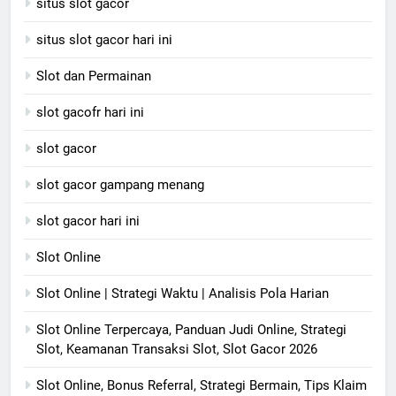
situs slot gacor
situs slot gacor hari ini
Slot dan Permainan
slot gacofr hari ini
slot gacor
slot gacor gampang menang
slot gacor hari ini
Slot Online
Slot Online | Strategi Waktu | Analisis Pola Harian
Slot Online Terpercaya, Panduan Judi Online, Strategi
Slot, Keamanan Transaksi Slot, Slot Gacor 2026
Slot Online, Bonus Referral, Strategi Bermain, Tips Klaim