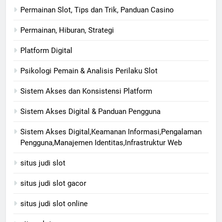
Permainan Slot, Tips dan Trik, Panduan Casino
Permainan, Hiburan, Strategi
Platform Digital
Psikologi Pemain & Analisis Perilaku Slot
Sistem Akses dan Konsistensi Platform
Sistem Akses Digital & Panduan Pengguna
Sistem Akses Digital,Keamanan Informasi,Pengalaman
Pengguna,Manajemen Identitas,Infrastruktur Web
situs judi slot
situs judi slot gacor
situs judi slot online