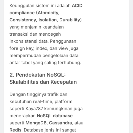
Keunggulan sistem ini adalah
ACID
compliance (Atomicity,
Consistency, Isolation, Durability)
yang menjamin keandalan
transaksi dan mencegah
inkonsistensi data. Penggunaan
foreign key, index, dan view juga
mempermudah pengelolaan data
antar tabel yang saling terhubung.
2. Pendekatan NoSQL:
Skalabilitas dan Kecepatan
Dengan tingginya trafik dan
kebutuhan real-time, platform
seperti Kaya787 kemungkinan juga
menerapkan
NoSQL database
seperti
MongoDB
,
Cassandra
, atau
Redis
. Database jenis ini sangat