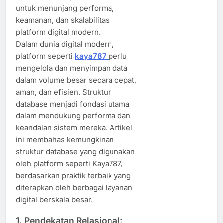
untuk menunjang performa,
keamanan, dan skalabilitas
platform digital modern.
Dalam dunia digital modern,
platform seperti
kaya787
perlu
mengelola dan menyimpan data
dalam volume besar secara cepat,
aman, dan efisien. Struktur
database menjadi fondasi utama
dalam mendukung performa dan
keandalan sistem mereka. Artikel
ini membahas kemungkinan
struktur database yang digunakan
oleh platform seperti Kaya787,
berdasarkan praktik terbaik yang
diterapkan oleh berbagai layanan
digital berskala besar.
1. Pendekatan Relasional: