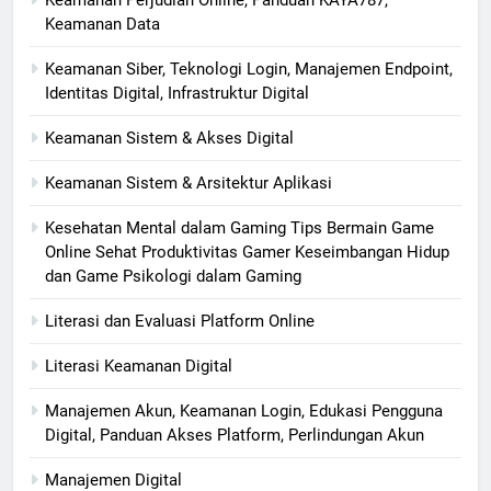
Keamanan Perjudian Online, Panduan KAYA787,
Keamanan Data
Keamanan Siber, Teknologi Login, Manajemen Endpoint,
Identitas Digital, Infrastruktur Digital
Keamanan Sistem & Akses Digital
Keamanan Sistem & Arsitektur Aplikasi
Kesehatan Mental dalam Gaming Tips Bermain Game
Online Sehat Produktivitas Gamer Keseimbangan Hidup
dan Game Psikologi dalam Gaming
Literasi dan Evaluasi Platform Online
Literasi Keamanan Digital
Manajemen Akun, Keamanan Login, Edukasi Pengguna
Digital, Panduan Akses Platform, Perlindungan Akun
Manajemen Digital