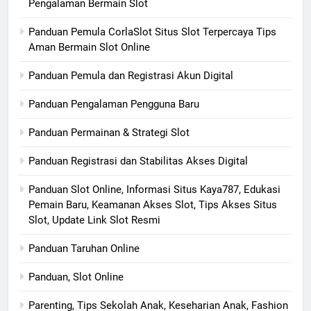
Pengalaman Bermain Slot
Panduan Pemula CorlaSlot Situs Slot Terpercaya Tips
Aman Bermain Slot Online
Panduan Pemula dan Registrasi Akun Digital
Panduan Pengalaman Pengguna Baru
Panduan Permainan & Strategi Slot
Panduan Registrasi dan Stabilitas Akses Digital
Panduan Slot Online, Informasi Situs Kaya787, Edukasi
Pemain Baru, Keamanan Akses Slot, Tips Akses Situs
Slot, Update Link Slot Resmi
Panduan Taruhan Online
Panduan, Slot Online
Parenting, Tips Sekolah Anak, Keseharian Anak, Fashion