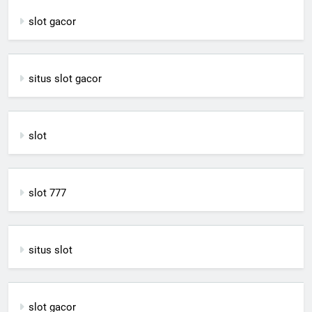
slot gacor
situs slot gacor
slot
slot 777
situs slot
slot gacor