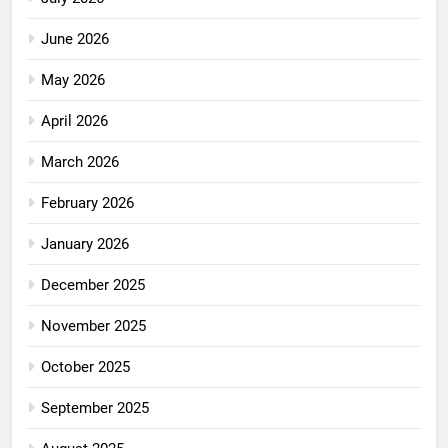
June 2026
May 2026
April 2026
March 2026
February 2026
January 2026
December 2025
November 2025
October 2025
September 2025