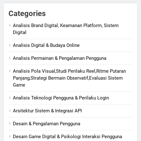
Categories
Analisis Brand Digital, Keamanan Platform, Sistem
Digital
Analisis Digital & Budaya Online
Analisis Permainan & Pengalaman Pengguna
Analisis Pola Visual,Studi Perilaku Reel,Ritme Putaran
Panjang,Strategi Bermain Observatif,Evaluasi Sistem
Game
Analisis Teknologi Pengguna & Perilaku Login
Arsitektur Sistem & Integrasi API
Desain & Pengalaman Pengguna
Desain Game Digital & Psikologi Interaksi Pengguna