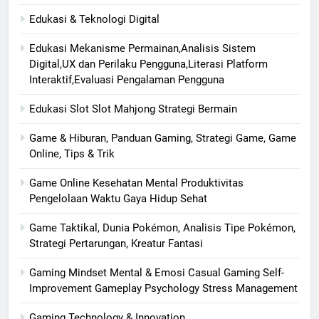
Edukasi & Teknologi Digital
Edukasi Mekanisme Permainan,Analisis Sistem
Digital,UX dan Perilaku Pengguna,Literasi Platform
Interaktif,Evaluasi Pengalaman Pengguna
Edukasi Slot Slot Mahjong Strategi Bermain
Game & Hiburan, Panduan Gaming, Strategi Game, Game
Online, Tips & Trik
Game Online Kesehatan Mental Produktivitas
Pengelolaan Waktu Gaya Hidup Sehat
Game Taktikal, Dunia Pokémon, Analisis Tipe Pokémon,
Strategi Pertarungan, Kreatur Fantasi
Gaming Mindset Mental & Emosi Casual Gaming Self-
Improvement Gameplay Psychology Stress Management
Gaming Technology & Innovation