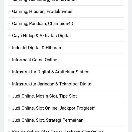
Gaming, Hiburan, Produktivitas
Gaming, Panduan, Champion4D
Gaya Hidup & Aktivitas Digital
Industri Digital & Hiburan
Informasi Game Online
Infrastruktur Digital & Arsitektur Sistem
Infrastruktur Jaringan & Teknologi Digital
Judi Online, Mesin Slot, Tipe Slot
Judi Online, Slot Online, Jackpot Progresif
Judi Online, Slot, Strategi Permainan