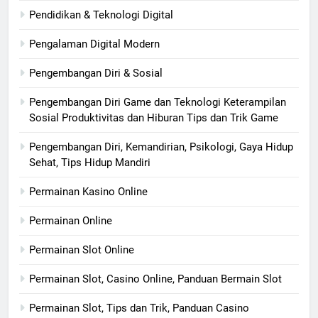
Pendidikan & Teknologi Digital
Pengalaman Digital Modern
Pengembangan Diri & Sosial
Pengembangan Diri Game dan Teknologi Keterampilan
Sosial Produktivitas dan Hiburan Tips dan Trik Game
Pengembangan Diri, Kemandirian, Psikologi, Gaya Hidup
Sehat, Tips Hidup Mandiri
Permainan Kasino Online
Permainan Online
Permainan Slot Online
Permainan Slot, Casino Online, Panduan Bermain Slot
Permainan Slot, Tips dan Trik, Panduan Casino