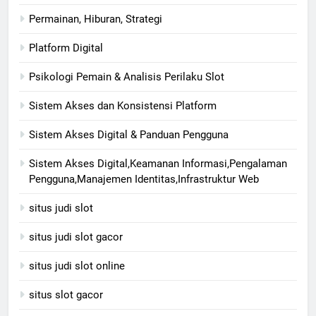
Permainan, Hiburan, Strategi
Platform Digital
Psikologi Pemain & Analisis Perilaku Slot
Sistem Akses dan Konsistensi Platform
Sistem Akses Digital & Panduan Pengguna
Sistem Akses Digital,Keamanan Informasi,Pengalaman
Pengguna,Manajemen Identitas,Infrastruktur Web
situs judi slot
situs judi slot gacor
situs judi slot online
situs slot gacor