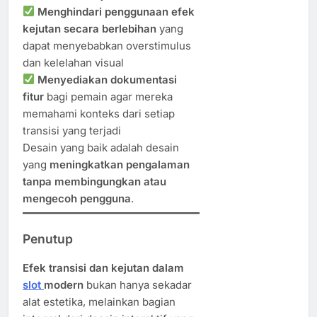
Menghindari penggunaan efek
kejutan secara berlebihan
yang
dapat menyebabkan overstimulus
dan kelelahan visual
Menyediakan dokumentasi
fitur
bagi pemain agar mereka
memahami konteks dari setiap
transisi yang terjadi
Desain yang baik adalah desain
yang
meningkatkan pengalaman
tanpa membingungkan atau
mengecoh pengguna
.
Penutup
Efek transisi dan kejutan dalam
slot
modern
bukan hanya sekadar
alat estetika, melainkan bagian