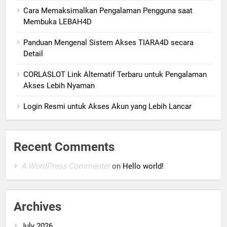
Cara Memaksimalkan Pengalaman Pengguna saat
Membuka LEBAH4D
Panduan Mengenal Sistem Akses TIARA4D secara
Detail
CORLASLOT Link Alternatif Terbaru untuk Pengalaman
Akses Lebih Nyaman
Login Resmi untuk Akses Akun yang Lebih Lancar
Recent Comments
A WordPress Commenter
on
Hello world!
Archives
July 2026