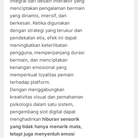
integral dari desain interaktif yang
menciptakan pengalaman bermain
yang dinamis, imersif, dan
berkesan. Ketika digunakan
dengan strategi yang terukur dan
pendekatan etis, efek ini dapat
meningkatkan keterlibatan
pengguna, memperpanjang durasi
bermain, dan menciptakan
kenangan emosional yang
memperkuat loyalitas pemain
terhadap platform.
Dengan menggabungkan
kreativitas visual dan pemahaman
psikologis dalam satu sistem,
pengembang slot digital dapat
menghadirkan
hiburan sensorik
yang tidak hanya menarik mata,
tetapi juga menyentuh emosi