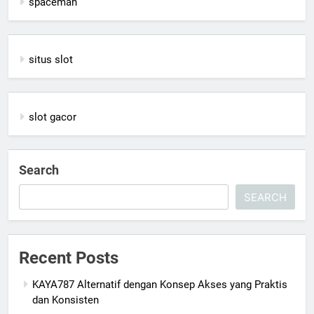
spaceman
situs slot
slot gacor
Search
SEARCH
Recent Posts
KAYA787 Alternatif dengan Konsep Akses yang Praktis
dan Konsisten