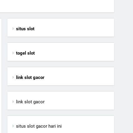
situs slot
togel slot
link slot gacor
link slot gacor
situs slot gacor hari ini