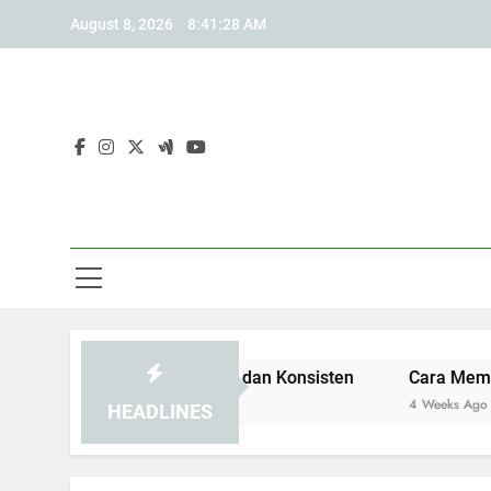
Skip
August 8, 2026
8:41:29 AM
to
content
Ser
Jelajahi K
 Akses yang Praktis dan Konsisten
Cara Memaksimalk
4 Weeks Ago
HEADLINES