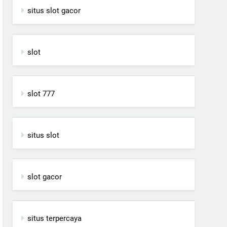
situs slot gacor
slot
slot 777
situs slot
slot gacor
situs terpercaya