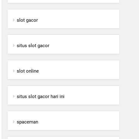
slot gacor
situs slot gacor
slot online
situs slot gacor hari ini
spaceman