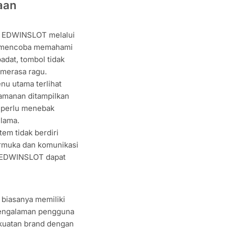
aan
l EDWINSLOT melalui
n mencoba memahami
adat, tombol tidak
t merasa ragu.
u utama terlihat
eamanan ditampilkan
k perlu menebak
 lama.
em tidak berdiri
armuka dan komunikasi
s, EDWINSLOT dapat
t biasanya memiliki
n pengalaman pengguna
uatan brand dengan