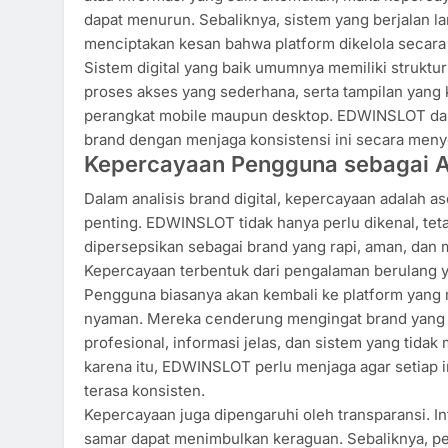
dapat menurun. Sebaliknya, sistem yang berjalan l
menciptakan kesan bahwa platform dikelola secara 
Sistem digital yang baik umumnya memiliki struktur
proses akses yang sederhana, serta tampilan yang
perangkat mobile maupun desktop. EDWINSLOT dap
brand dengan menjaga konsistensi ini secara meny
Kepercayaan Pengguna sebagai A
Dalam analisis brand digital, kepercayaan adalah a
penting. EDWINSLOT tidak hanya perlu dikenal, teta
dipersepsikan sebagai brand yang rapi, aman, dan
Kepercayaan terbentuk dari pengalaman berulang ya
Pengguna biasanya akan kembali ke platform yang
nyaman. Mereka cenderung mengingat brand yang 
profesional, informasi jelas, dan sistem yang tidak
karena itu, EDWINSLOT perlu menjaga agar setiap 
terasa konsisten.
Kepercayaan juga dipengaruhi oleh transparansi. In
samar dapat menimbulkan keraguan. Sebaliknya, p