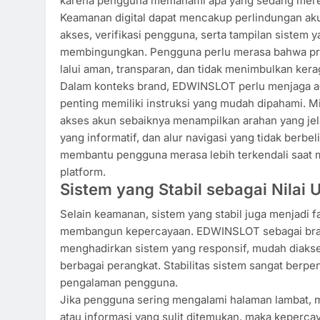
karena pengguna memahami apa yang sedang mere
Keamanan digital dapat mencakup perlindungan ak
akses, verifikasi pengguna, serta tampilan sistem y
membingungkan. Pengguna perlu merasa bahwa pr
lalui aman, transparan, dan tidak menimbulkan kera
Dalam konteks brand, EDWINSLOT perlu menjaga a
penting memiliki instruksi yang mudah dipahami. M
akses akun sebaiknya menampilkan arahan yang jel
yang informatif, dan alur navigasi yang tidak berbelit
membantu pengguna merasa lebih terkendali saat
platform.
Sistem yang Stabil sebagai Nilai
Selain keamanan, sistem yang stabil juga menjadi f
membangun kepercayaan. EDWINSLOT sebagai brand
menghadirkan sistem yang responsif, mudah diakse
berbagai perangkat. Stabilitas sistem sangat berp
pengalaman pengguna.
Jika pengguna sering mengalami halaman lambat, m
atau informasi yang sulit ditemukan, maka keperca