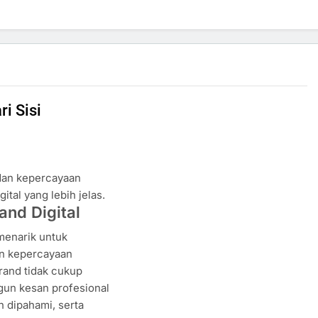
i Sisi
 dan kepercayaan
al yang lebih jelas.
nd Digital
menarik untuk
an kepercayaan
rand tidak cukup
gun kesan profesional
h dipahami, serta