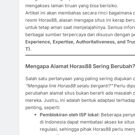
mengakses laman tiruan yang bisa berisiko.
Artikel ini akan membahas secara rinci bagaimana
resmi Horas88, alasan mengapa situs ini kerap beru
untuk tetap aman saat menjelajahinya. Semua infor
berbagai sumber terpercaya dan disusun dengan 
Experience, Expertise, Authoritativeness, and Tru
T)
.
Mengapa Alamat Horas88 Sering Berubah
Salah satu pertanyaan yang paling sering diajukan
“Mengapa link Horas88 selalu berganti?”
Perlu dip
perubahan alamat situs bukan berarti ada masalah 
mereka. Justru, ini adalah bentuk adaptasi terhada
penting, seperti:
Pemblokiran oleh ISP lokal:
Beberapa penyed
di Indonesia dapat membatasi akses ke situs
regulasi, sehingga pihak Horas88 perlu meny