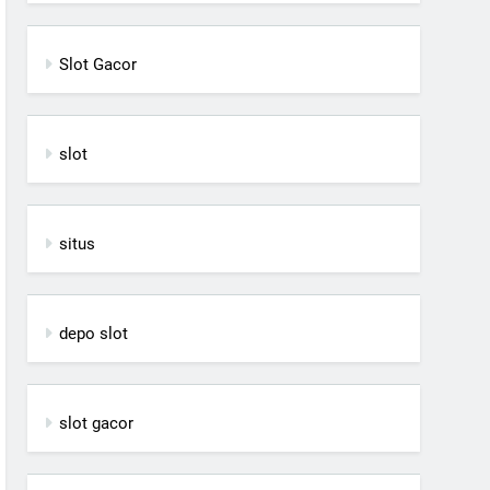
Slot Gacor
slot
situs
depo slot
slot gacor