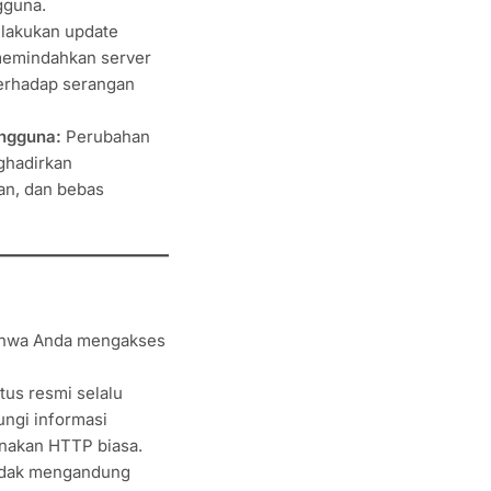
gguna.
elakukan update
memindahkan server
terhadap serangan
ngguna:
Perubahan
ghadirkan
an, dan bebas
bahwa Anda mengakses
tus resmi selalu
ngi informasi
nakan HTTP biasa.
tidak mengandung