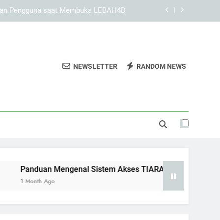
an Pengguna saat Membuka LEBAH4D
 Sistem Akses TIARA4D secara Detail
untuk Pengalaman Akses Lebih Nyaman
NEWSLETTER
RANDOM NEWS
sep Akses yang Praktis dan Konsisten
an Pengguna saat Membuka LEBAH4D
Yang Unik Dan Inspiratif.
 Sistem Akses TIARA4D secara Detail
untuk Pengalaman Akses Lebih Nyaman
an Mengenal Sistem Akses TIARA4D secara Detail
CORL
 Ago
1 Mon