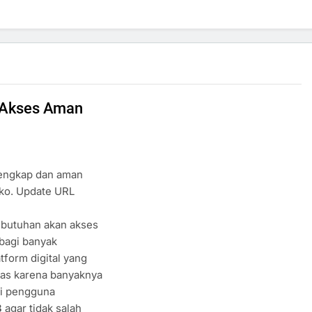
n Akses Aman
lengkap dan aman
iko. Update URL
ebutuhan akan akses
 bagi banyak
atform digital yang
uas karena banyaknya
gi pengguna
8
agar tidak salah