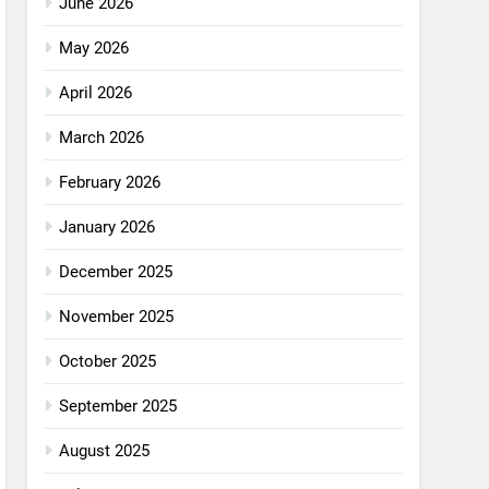
June 2026
May 2026
April 2026
March 2026
February 2026
January 2026
December 2025
November 2025
October 2025
September 2025
August 2025