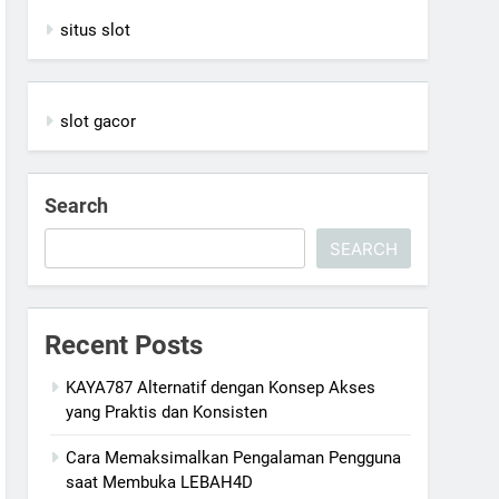
situs slot
slot gacor
Search
SEARCH
Recent Posts
KAYA787 Alternatif dengan Konsep Akses
yang Praktis dan Konsisten
Cara Memaksimalkan Pengalaman Pengguna
saat Membuka LEBAH4D