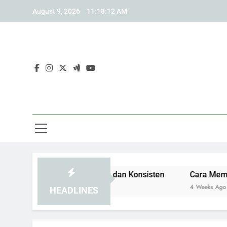
Skip
August 9, 2026
11:18:13 AM
to
content
Ser
Jelajahi K
kses yang Praktis dan Konsisten
Cara Memaksimalkan
4 Weeks Ago
HEADLINES