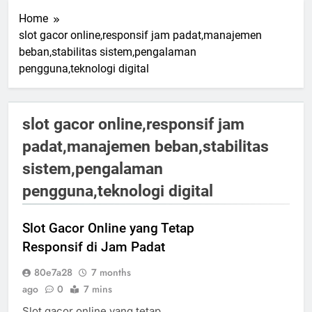
Home
slot gacor online,responsif jam padat,manajemen
beban,stabilitas sistem,pengalaman
pengguna,teknologi digital
slot gacor online,responsif jam
padat,manajemen beban,stabilitas
sistem,pengalaman
pengguna,teknologi digital
Slot Gacor Online yang Tetap
Responsif di Jam Padat
80e7a28
7 months
ago
0
7 mins
Slot gacor online yang tetap