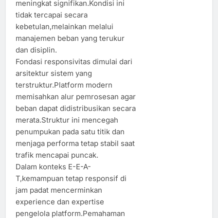
meningkat signifikan.Kondisi ini
tidak tercapai secara
kebetulan,melainkan melalui
manajemen beban yang terukur
dan disiplin.
Fondasi responsivitas dimulai dari
arsitektur sistem yang
terstruktur.Platform modern
memisahkan alur pemrosesan agar
beban dapat didistribusikan secara
merata.Struktur ini mencegah
penumpukan pada satu titik dan
menjaga performa tetap stabil saat
trafik mencapai puncak.
Dalam konteks E-E-A-
T,kemampuan tetap responsif di
jam padat mencerminkan
experience dan expertise
pengelola platform.Pemahaman