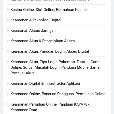
Kasino Online, Slot Online, Permainan Kasino
Keamanan & Teknologi Digital
Keamanan Akses Jaringan
Keamanan Akun & Pengelolaan Akses
Keamanan Akun, Panduan Login, Akses Digital
Keamanan Akun, Tips Login Pokemon, Tutorial Game
Online, Solusi Masalah Login, Panduan Mobile Game,
Proteksi Akun
Keamanan Digital & Infrastruktur Aplikasi
Keamanan Online, Panduan Pengguna, Permainan Online
Keamanan Perjudian Online, Panduan KAYA787,
Keamanan Data