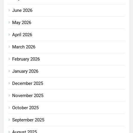
June 2026
May 2026
April 2026
March 2026
February 2026
January 2026
December 2025
November 2025
October 2025
September 2025
August 2025