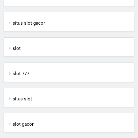
situs slot gacor
slot
slot 777
situs slot
slot gacor