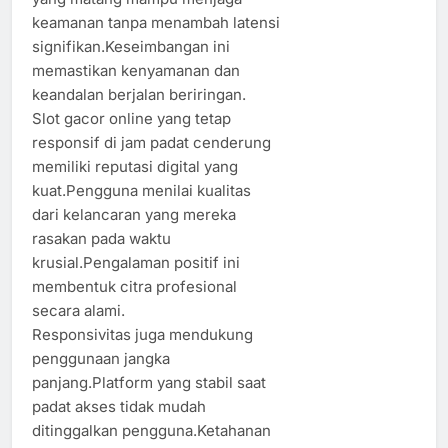
keamanan tanpa menambah latensi
signifikan.Keseimbangan ini
memastikan kenyamanan dan
keandalan berjalan beriringan.
Slot gacor online yang tetap
responsif di jam padat cenderung
memiliki reputasi digital yang
kuat.Pengguna menilai kualitas
dari kelancaran yang mereka
rasakan pada waktu
krusial.Pengalaman positif ini
membentuk citra profesional
secara alami.
Responsivitas juga mendukung
penggunaan jangka
panjang.Platform yang stabil saat
padat akses tidak mudah
ditinggalkan pengguna.Ketahanan