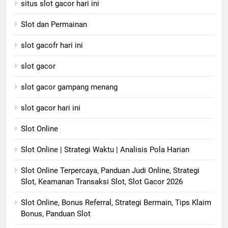
situs slot gacor hari ini
Slot dan Permainan
slot gacofr hari ini
slot gacor
slot gacor gampang menang
slot gacor hari ini
Slot Online
Slot Online | Strategi Waktu | Analisis Pola Harian
Slot Online Terpercaya, Panduan Judi Online, Strategi
Slot, Keamanan Transaksi Slot, Slot Gacor 2026
Slot Online, Bonus Referral, Strategi Bermain, Tips Klaim
Bonus, Panduan Slot