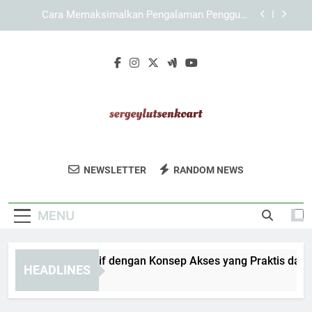
Skip
Panduan Mengenal Sistem Akses TIARA4D
to
secara Detail
content
CORLASLOT Link Alternatif Terbaru untuk
Pengalaman Akses Lebih Nyaman
KAYA787 Alternatif dengan Konsep Akses yang
Praktis dan Konsisten
Cara Memaksimalkan Pengalaman Pengguna
saat Membuka LEBAH4D
Panduan Mengenal Sistem Akses TIARA4D
secara Detail
Sergey Lutsenko
Jelajahi Karya Seni Dan Fotografi Dari
CORLASLOT Link Alternatif Terbaru untuk
NEWSLETTER
RANDOM NEWS
Art
Pengalaman Akses Lebih Nyaman
Sergey Lutsenko. Temukan Koleksi Yang
Unik Dan Inspiratif.
MENU
YA787 Alternatif dengan Konsep Akses yang Praktis dan Kons
HEADLINES
Weeks Ago