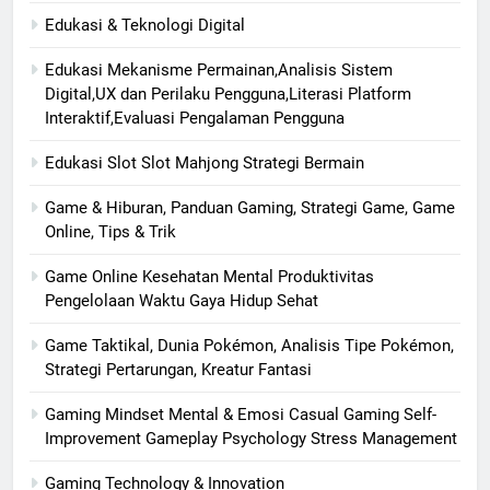
Edukasi & Teknologi Digital
Edukasi Mekanisme Permainan,Analisis Sistem
Digital,UX dan Perilaku Pengguna,Literasi Platform
Interaktif,Evaluasi Pengalaman Pengguna
Edukasi Slot Slot Mahjong Strategi Bermain
Game & Hiburan, Panduan Gaming, Strategi Game, Game
Online, Tips & Trik
Game Online Kesehatan Mental Produktivitas
Pengelolaan Waktu Gaya Hidup Sehat
Game Taktikal, Dunia Pokémon, Analisis Tipe Pokémon,
Strategi Pertarungan, Kreatur Fantasi
Gaming Mindset Mental & Emosi Casual Gaming Self-
Improvement Gameplay Psychology Stress Management
Gaming Technology & Innovation