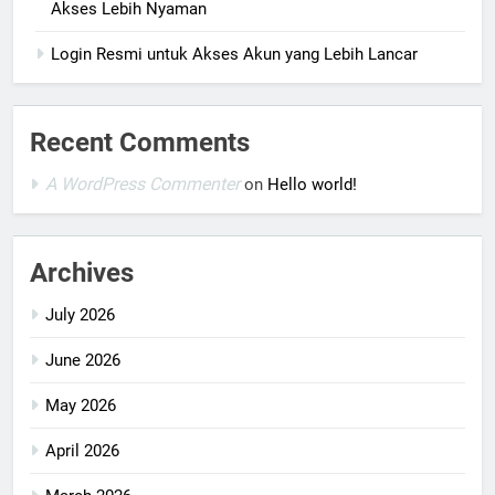
Akses Lebih Nyaman
Login Resmi untuk Akses Akun yang Lebih Lancar
Recent Comments
A WordPress Commenter
on
Hello world!
Archives
July 2026
June 2026
May 2026
April 2026