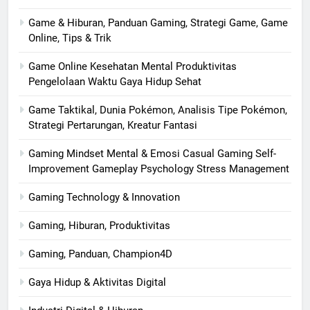
Game & Hiburan, Panduan Gaming, Strategi Game, Game
Online, Tips & Trik
Game Online Kesehatan Mental Produktivitas
Pengelolaan Waktu Gaya Hidup Sehat
Game Taktikal, Dunia Pokémon, Analisis Tipe Pokémon,
Strategi Pertarungan, Kreatur Fantasi
Gaming Mindset Mental & Emosi Casual Gaming Self-
Improvement Gameplay Psychology Stress Management
Gaming Technology & Innovation
Gaming, Hiburan, Produktivitas
Gaming, Panduan, Champion4D
Gaya Hidup & Aktivitas Digital