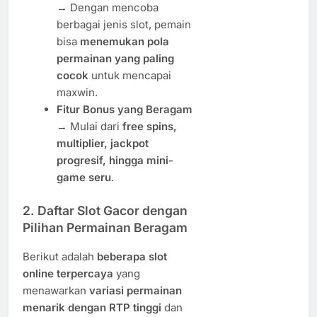
→ Dengan mencoba
berbagai jenis slot, pemain
bisa
menemukan pola
permainan yang paling
cocok
untuk mencapai
maxwin.
Fitur Bonus yang Beragam
→ Mulai dari
free spins,
multiplier, jackpot
progresif, hingga mini-
game seru
.
2. Daftar Slot Gacor dengan
Pilihan Permainan Beragam
Berikut adalah
beberapa slot
online terpercaya
yang
menawarkan
variasi permainan
menarik dengan RTP tinggi
dan