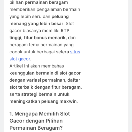
pilihan permainan beragam
memberikan pengalaman bermain
yang lebih seru dan
peluang
menang yang lebih besar
. Slot
gacor biasanya memiliki
RTP
tinggi, fitur bonus menarik
, dan
beragam tema permainan yang
cocok untuk berbagai selera
situs
slot gacor
.
Artikel ini akan membahas
keunggulan bermain di slot gacor
dengan variasi permainan
,
daftar
slot terbaik dengan fitur beragam
,
serta
strategi bermain untuk
meningkatkan peluang maxwin
.
1. Mengapa Memilih Slot
Gacor dengan Pilihan
Permainan Beragam?