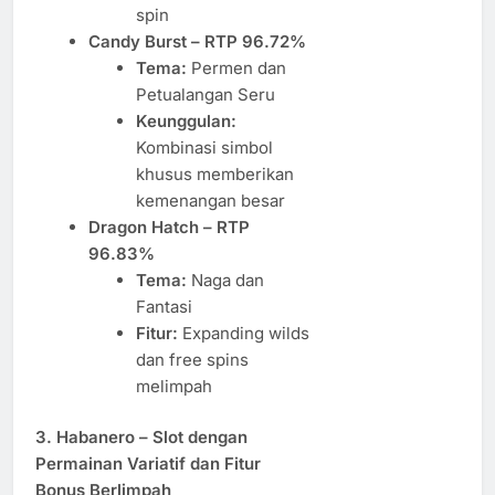
spin
Candy Burst – RTP 96.72%
Tema:
Permen dan
Petualangan Seru
Keunggulan:
Kombinasi simbol
khusus memberikan
kemenangan besar
Dragon Hatch – RTP
96.83%
Tema:
Naga dan
Fantasi
Fitur:
Expanding wilds
dan free spins
melimpah
3. Habanero – Slot dengan
Permainan Variatif dan Fitur
Bonus Berlimpah