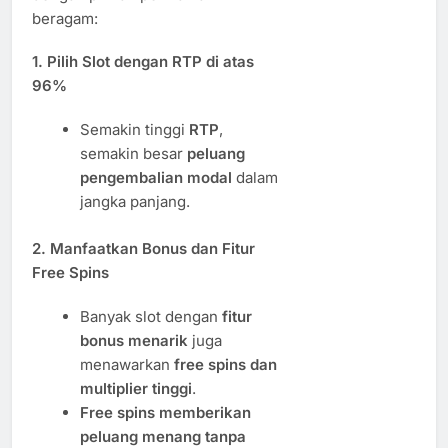
beragam:
1. Pilih Slot dengan RTP di atas
96%
Semakin tinggi
RTP
,
semakin besar
peluang
pengembalian modal
dalam
jangka panjang.
2. Manfaatkan Bonus dan Fitur
Free Spins
Banyak slot dengan
fitur
bonus menarik
juga
menawarkan
free spins dan
multiplier tinggi
.
Free spins memberikan
peluang menang tanpa