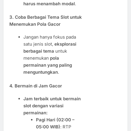
harus menambah modal
.
3. Coba Berbagai Tema Slot untuk
Menemukan Pola Gacor
Jangan hanya fokus pada
satu jenis slot,
eksplorasi
berbagai tema
untuk
menemukan
pola
permainan yang paling
menguntungkan
.
4. Bermain di Jam Gacor
Jam terbaik untuk bermain
slot dengan variasi
permainan:
Pagi Hari (02:00 –
05:00 WIB)
: RTP