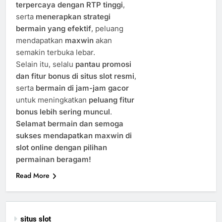
terpercaya dengan RTP tinggi
,
serta
menerapkan strategi
bermain yang efektif
, peluang
mendapatkan
maxwin
akan
semakin terbuka lebar.
Selain itu, selalu
pantau promosi
dan fitur bonus di situs slot resmi
,
serta
bermain di jam-jam gacor
untuk meningkatkan
peluang fitur
bonus lebih sering muncul
.
Selamat bermain dan semoga
sukses mendapatkan maxwin di
slot online dengan pilihan
permainan beragam!
Read More
situs slot