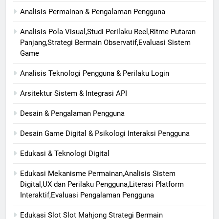
Analisis Permainan & Pengalaman Pengguna
Analisis Pola Visual,Studi Perilaku Reel,Ritme Putaran
Panjang,Strategi Bermain Observatif,Evaluasi Sistem
Game
Analisis Teknologi Pengguna & Perilaku Login
Arsitektur Sistem & Integrasi API
Desain & Pengalaman Pengguna
Desain Game Digital & Psikologi Interaksi Pengguna
Edukasi & Teknologi Digital
Edukasi Mekanisme Permainan,Analisis Sistem
Digital,UX dan Perilaku Pengguna,Literasi Platform
Interaktif,Evaluasi Pengalaman Pengguna
Edukasi Slot Slot Mahjong Strategi Bermain