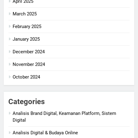
April 2025
March 2025
February 2025
January 2025
December 2024
November 2024
October 2024
Categories
Analisis Brand Digital, Keamanan Platform, Sistem
Digital
Analisis Digital & Budaya Online